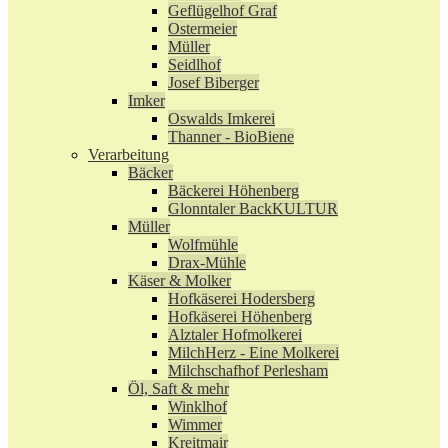
Geflügelhof Graf
Ostermeier
Müller
Seidlhof
Josef Biberger
Imker
Oswalds Imkerei
Thanner - BioBiene
Verarbeitung
Bäcker
Bäckerei Höhenberg
Glonntaler BackKULTUR
Müller
Wolfmühle
Drax-Mühle
Käser & Molker
Hofkäserei Hodersberg
Hofkäserei Höhenberg
Alztaler Hofmolkerei
MilchHerz - Eine Molkerei
Milchschafhof Perlesham
Öl, Saft & mehr
Winklhof
Wimmer
Kreitmair