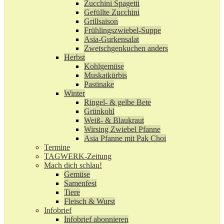
Zucchini Spagetti
Gefüllte Zucchini
Grillsaison
Frühlingszwiebel-Suppe
Asia-Gurkensalat
Zwetschgenkuchen anders
Herbst
Kohlgemüse
Muskatkürbis
Pastinake
Winter
Ringel- & gelbe Bete
Grünkohl
Weiß- & Blaukraut
Wirsing Zwiebel Pfanne
Asia Pfanne mit Pak Choi
Termine
TAGWERK-Zeitung
Mach dich schlau!
Gemüse
Samenfest
Tiere
Fleisch & Wurst
Infobrief
Infobrief abonnieren