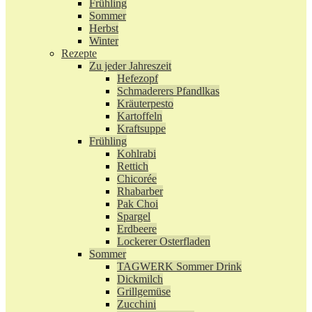
Frühling
Sommer
Herbst
Winter
Rezepte
Zu jeder Jahreszeit
Hefezopf
Schmaderers Pfandlkas
Kräuterpesto
Kartoffeln
Kraftsuppe
Frühling
Kohlrabi
Rettich
Chicorée
Rhabarber
Pak Choi
Spargel
Erdbeere
Lockerer Osterfladen
Sommer
TAGWERK Sommer Drink
Dickmilch
Grillgemüse
Zucchini