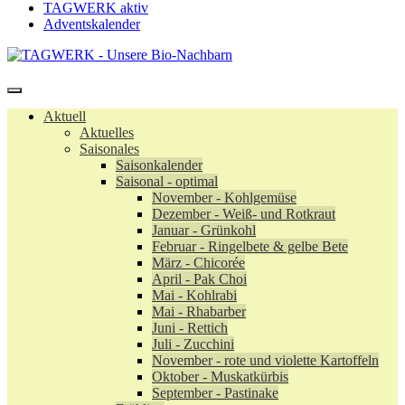
TAGWERK aktiv
Adventskalender
Aktuell
Aktuelles
Saisonales
Saisonkalender
Saisonal - optimal
November - Kohlgemüse
Dezember - Weiß- und Rotkraut
Januar - Grünkohl
Februar - Ringelbete & gelbe Bete
März - Chicorée
April - Pak Choi
Mai - Kohlrabi
Mai - Rhabarber
Juni - Rettich
Juli - Zucchini
November - rote und violette Kartoffeln
Oktober - Muskatkürbis
September - Pastinake