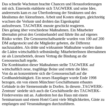
Das schnelle Wachstum brachte Chancen und Herausforderungen
mit sich. Einerseits etablierte sich TAGWERK und seine Idee,
andererseits kam es zur Überforderung der Strukturen und des
Idealismus der AkteurInnen. Arbeit und Kosten stiegen, gleichzeitig
wuchsen die Verluste und drohten das Eigenkapital
aufzufressen. TAGWERK musste geschickt reagieren.
Dies gelang über verschiedene Maßnahmen. Ein Mitarbeiter
übernahm privat den Gemüsehandel und führte ihn auf eigenes
Risiko weiter. Die Genossenschaftsanteile wurden von 100 auf 200
DM aufgestockt und die Mitglieder gebeten, die Differenz
nachzuzahlen. Als dritte und wirksamste Maßnahme wurden dann
die Läden wirtschaftlich selbstständig: MitarbeiterInnen übernahmen
sie als Lizenzbetrieb, dessen Vertrag die Bindung an die
Genossenschaft regelte.
Die Kombination dieser Maßnahmen stellte TAGWERK auf
wirtschaftlich neue, tragfähige Beine und rettete die Idee.
Von da an konzentrierte sich die Genossenschaft auf die
Großhandelstätigkeit. Ein neues Hauptlager wurde Ende 1998
bezogen, ein von einem Münchner Geschäftsmann erbautes
Gebäude in der Siemensstraße in Dorfen. In diesem ‚TAGWERK-
Zentrum‘ siedelte sich auch die Geschäftsstelle des TAGWERK-
Fördervereins mit an. Außerdem bot das Haus mit einem
Seminarraum und einem Hotel Garni viele Möglichkeiten, Gäste zu
empfangen und Veranstaltungen durchzuführen.