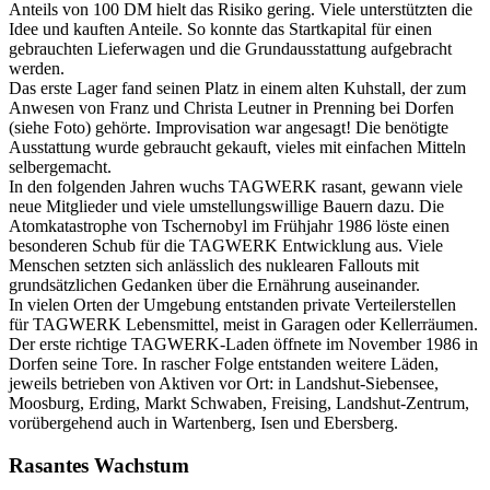
Anteils von 100 DM hielt das Risiko gering. Viele unterstützten die
Idee und kauften Anteile. So konnte das Startkapital für einen
gebrauchten Lieferwagen und die Grundausstattung aufgebracht
werden.
Das erste Lager fand seinen Platz in einem alten Kuhstall, der zum
Anwesen von Franz und Christa Leutner in Prenning bei Dorfen
(siehe Foto) gehörte. Improvisation war angesagt! Die benötigte
Ausstattung wurde gebraucht gekauft, vieles mit einfachen Mitteln
selbergemacht.
In den folgenden Jahren wuchs TAGWERK rasant, gewann viele
neue Mitglieder und viele umstellungswillige Bauern dazu. Die
Atomkatastrophe von Tschernobyl im Frühjahr 1986 löste einen
besonderen Schub für die TAGWERK Entwicklung aus. Viele
Menschen setzten sich anlässlich des nuklearen Fallouts mit
grundsätzlichen Gedanken über die Ernährung auseinander.
In vielen Orten der Umgebung entstanden private Verteilerstellen
für TAGWERK Lebensmittel, meist in Garagen oder Kellerräumen.
Der erste richtige TAGWERK-Laden öffnete im November 1986 in
Dorfen seine Tore. In rascher Folge entstanden weitere Läden,
jeweils betrieben von Aktiven vor Ort: in Landshut-Siebensee,
Moosburg, Erding, Markt Schwaben, Freising, Landshut-Zentrum,
vorübergehend auch in Wartenberg, Isen und Ebersberg.
Rasantes Wachstum