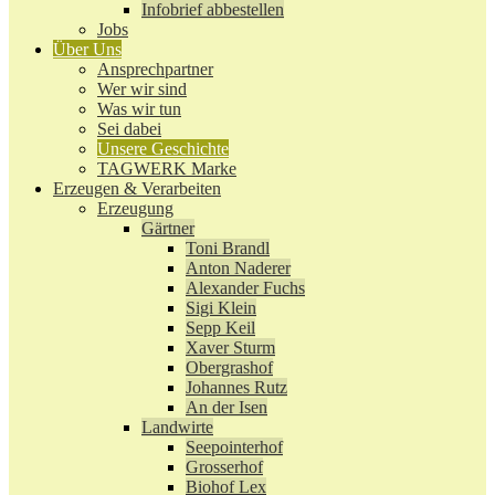
Infobrief abbestellen
Jobs
Über Uns
Ansprechpartner
Wer wir sind
Was wir tun
Sei dabei
Unsere Geschichte
TAGWERK Marke
Erzeugen & Verarbeiten
Erzeugung
Gärtner
Toni Brandl
Anton Naderer
Alexander Fuchs
Sigi Klein
Sepp Keil
Xaver Sturm
Obergrashof
Johannes Rutz
An der Isen
Landwirte
Seepointerhof
Grosserhof
Biohof Lex