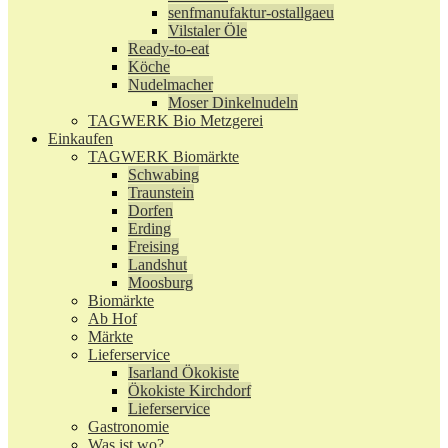
senfmanufaktur-ostallgaeu
Vilstaler Öle
Ready-to-eat
Köche
Nudelmacher
Moser Dinkelnudeln
TAGWERK Bio Metzgerei
Einkaufen
TAGWERK Biomärkte
Schwabing
Traunstein
Dorfen
Erding
Freising
Landshut
Moosburg
Biomärkte
Ab Hof
Märkte
Lieferservice
Isarland Ökokiste
Ökokiste Kirchdorf
Lieferservice
Gastronomie
Was ist wo?