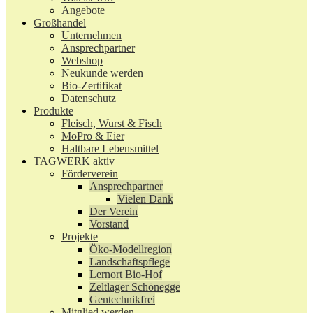
Angebote
Großhandel
Unternehmen
Ansprechpartner
Webshop
Neukunde werden
Bio-Zertifikat
Datenschutz
Produkte
Fleisch, Wurst & Fisch
MoPro & Eier
Haltbare Lebensmittel
TAGWERK aktiv
Förderverein
Ansprechpartner
Vielen Dank
Der Verein
Vorstand
Projekte
Öko-Modellregion
Landschaftspflege
Lernort Bio-Hof
Zeltlager Schönegge
Gentechnikfrei
Mitglied werden