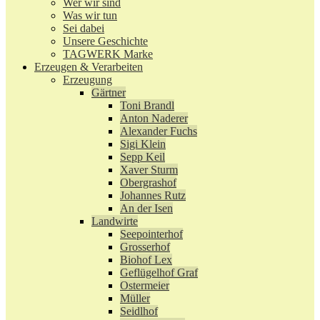
Wer wir sind
Was wir tun
Sei dabei
Unsere Geschichte
TAGWERK Marke
Erzeugen & Verarbeiten
Erzeugung
Gärtner
Toni Brandl
Anton Naderer
Alexander Fuchs
Sigi Klein
Sepp Keil
Xaver Sturm
Obergrashof
Johannes Rutz
An der Isen
Landwirte
Seepointerhof
Grosserhof
Biohof Lex
Geflügelhof Graf
Ostermeier
Müller
Seidlhof