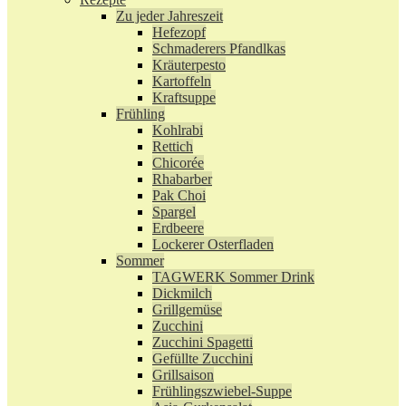
Zu jeder Jahreszeit
Hefezopf
Schmaderers Pfandlkas
Kräuterpesto
Kartoffeln
Kraftsuppe
Frühling
Kohlrabi
Rettich
Chicorée
Rhabarber
Pak Choi
Spargel
Erdbeere
Lockerer Osterfladen
Sommer
TAGWERK Sommer Drink
Dickmilch
Grillgemüse
Zucchini
Zucchini Spagetti
Gefüllte Zucchini
Grillsaison
Frühlingszwiebel-Suppe