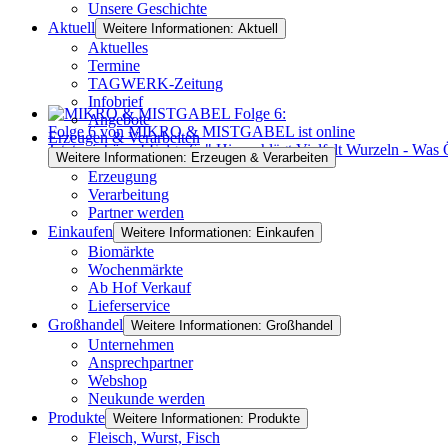
Unsere Geschichte
Aktuell
Weitere Informationen: Aktuell
Aktuelles
Termine
TAGWERK-Zeitung
Infobrief
Angebote
Folge 6 von MIKRO & MISTGABEL ist online
Erzeugen & Verarbeiten
Jetzt reinhören! Folge 6: " Hier schlägt Vielfalt Wurzeln - W
Weitere Informationen: Erzeugen & Verarbeiten
Erzeugung
Verarbeitung
Partner werden
Einkaufen
Weitere Informationen: Einkaufen
Biomärkte
Wochenmärkte
Ab Hof Verkauf
Lieferservice
Großhandel
Weitere Informationen: Großhandel
Unternehmen
Ansprechpartner
Webshop
Neukunde werden
Produkte
Weitere Informationen: Produkte
Fleisch, Wurst, Fisch