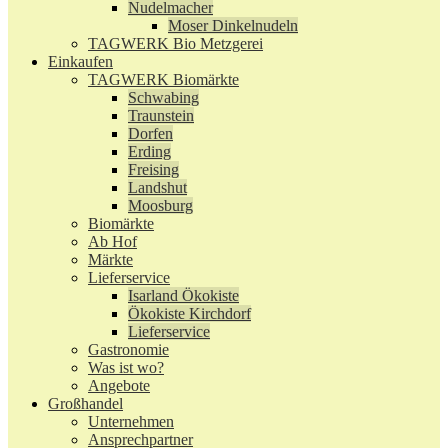
Nudelmacher
Moser Dinkelnudeln
TAGWERK Bio Metzgerei
Einkaufen
TAGWERK Biomärkte
Schwabing
Traunstein
Dorfen
Erding
Freising
Landshut
Moosburg
Biomärkte
Ab Hof
Märkte
Lieferservice
Isarland Ökokiste
Ökokiste Kirchdorf
Lieferservice
Gastronomie
Was ist wo?
Angebote
Großhandel
Unternehmen
Ansprechpartner