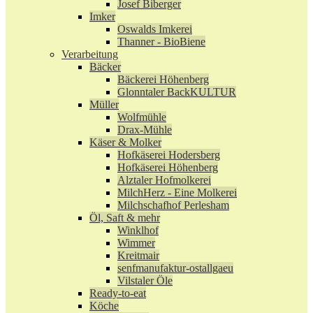
Josef Biberger
Imker
Oswalds Imkerei
Thanner - BioBiene
Verarbeitung
Bäcker
Bäckerei Höhenberg
Glonntaler BackKULTUR
Müller
Wolfmühle
Drax-Mühle
Käser & Molker
Hofkäserei Hodersberg
Hofkäserei Höhenberg
Alztaler Hofmolkerei
MilchHerz - Eine Molkerei
Milchschafhof Perlesham
Öl, Saft & mehr
Winklhof
Wimmer
Kreitmair
senfmanufaktur-ostallgaeu
Vilstaler Öle
Ready-to-eat
Köche