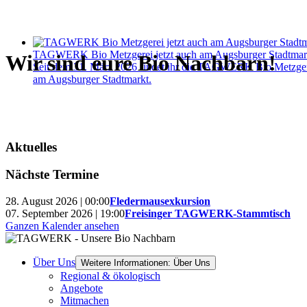
TAGWERK Bio Metzgerei jetzt auch am Augsburger Stadtmar
Wir sind eure Bio Nachbarn!
Seit dem 31. März 2026 findet ihr die TAGWERK Bio Metzgerei
am Augsburger Stadtmarkt.
Aktuelles
Nächste Termine
28. August 2026 | 00:00
Fledermausexkursion
07. September 2026 | 19:00
Freisinger TAGWERK-Stammtisch
Ganzen Kalender ansehen
Über Uns
Weitere Informationen: Über Uns
Regional & ökologisch
Angebote
Mitmachen