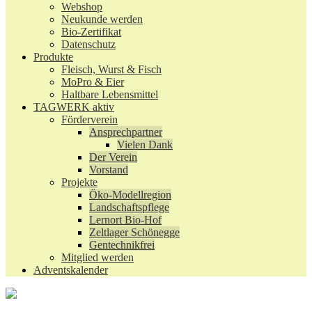
Webshop
Neukunde werden
Bio-Zertifikat
Datenschutz
Produkte
Fleisch, Wurst & Fisch
MoPro & Eier
Haltbare Lebensmittel
TAGWERK aktiv
Förderverein
Ansprechpartner
Vielen Dank
Der Verein
Vorstand
Projekte
Öko-Modellregion
Landschaftspflege
Lernort Bio-Hof
Zeltlager Schönegge
Gentechnikfrei
Mitglied werden
Adventskalender