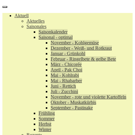
Aktuell
Aktuelles
Saisonales
Saisonkalender
Saisonal - optimal
November - Kohlgemüse
Dezember - Weiß- und Rotkraut
Januar - Grünkohl
Februar - Ringelbete & gelbe Bete
März - Chicorée
April - Pak Choi
Mai - Kohlrabi
Mai - Rhabarber
Juni - Rettich
Juli - Zucchini
November - rote und violette Kartoffeln
Oktober - Muskatkürbis
September - Pastinake
Frühling
Sommer
Herbst
Winter
Rezepte