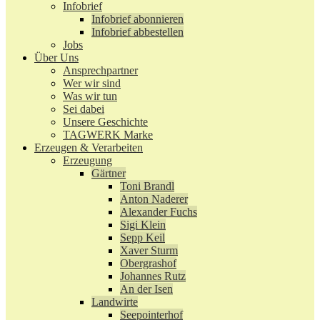
Infobrief
Infobrief abonnieren
Infobrief abbestellen
Jobs
Über Uns
Ansprechpartner
Wer wir sind
Was wir tun
Sei dabei
Unsere Geschichte
TAGWERK Marke
Erzeugen & Verarbeiten
Erzeugung
Gärtner
Toni Brandl
Anton Naderer
Alexander Fuchs
Sigi Klein
Sepp Keil
Xaver Sturm
Obergrashof
Johannes Rutz
An der Isen
Landwirte
Seepointerhof