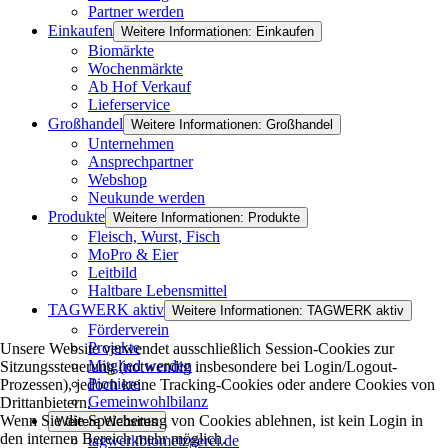
Partner werden
Einkaufen
Weitere Informationen: Einkaufen
Biomärkte
Wochenmärkte
Ab Hof Verkauf
Lieferservice
Großhandel
Weitere Informationen: Großhandel
Unternehmen
Ansprechpartner
Webshop
Neukunde werden
Produkte
Weitere Informationen: Produkte
Fleisch, Wurst, Fisch
MoPro & Eier
Leitbild
Haltbare Lebensmittel
TAGWERK aktiv
Weitere Informationen: TAGWERK aktiv
Förderverein
Projekte
Unsere Website verwendet ausschließlich Session-Cookies zur
Mitglied werden
Sitzungssteuerung (notwendig insbesondere bei Login/Logout-
Pioniere
Prozessen), jedoch keine Tracking-Cookies oder andere Cookies von
Gemeinwohlbilanz
Drittanbietern.
Wenn Sie die Speicherung von Cookies ablehnen, ist kein Login in
Weitere Websites
den internen Bereich mehr möglich.
tagwerkbiometzgerei.de