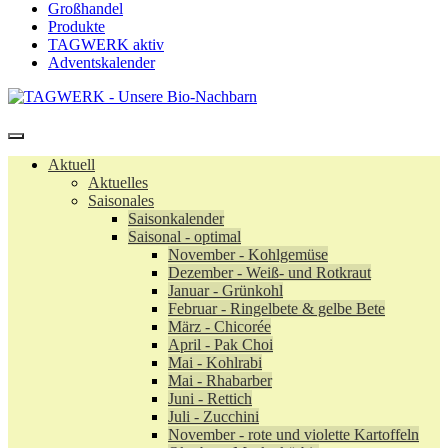
Großhandel
Produkte
TAGWERK aktiv
Adventskalender
Aktuell
Aktuelles
Saisonales
Saisonkalender
Saisonal - optimal
November - Kohlgemüse
Dezember - Weiß- und Rotkraut
Januar - Grünkohl
Februar - Ringelbete & gelbe Bete
März - Chicorée
April - Pak Choi
Mai - Kohlrabi
Mai - Rhabarber
Juni - Rettich
Juli - Zucchini
November - rote und violette Kartoffeln