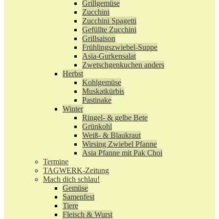
Grillgemüse
Zucchini
Zucchini Spagetti
Gefüllte Zucchini
Grillsaison
Frühlingszwiebel-Suppe
Asia-Gurkensalat
Zwetschgenkuchen anders
Herbst
Kohlgemüse
Muskatkürbis
Pastinake
Winter
Ringel- & gelbe Bete
Grünkohl
Weiß- & Blaukraut
Wirsing Zwiebel Pfanne
Asia Pfanne mit Pak Choi
Termine
TAGWERK-Zeitung
Mach dich schlau!
Gemüse
Samenfest
Tiere
Fleisch & Wurst