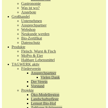
Gastronomie
Was ist wo?
Angebote
Großhandel
Unternehmen
Ansprechpartner
Webshop
Neukunde werden
Bio-Zertifikat
Datenschutz
Produkte
Fleisch, Wurst & Fisch
MoPro & Eier
Haltbare Lebensmittel
TAGWERK aktiv
Förderverein
Ansprechpartner
Vielen Dank
Der Verein
Vorstand
Projekte
Öko-Modellregion
Landschaftspflege
Lernort Bio-Hof
Zeltlager Schönegge