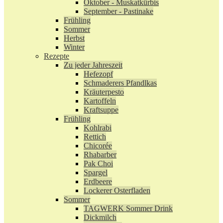
Oktober - Muskatkürbis
September - Pastinake
Frühling
Sommer
Herbst
Winter
Rezepte
Zu jeder Jahreszeit
Hefezopf
Schmaderers Pfandlkas
Kräuterpesto
Kartoffeln
Kraftsuppe
Frühling
Kohlrabi
Rettich
Chicorée
Rhabarber
Pak Choi
Spargel
Erdbeere
Lockerer Osterfladen
Sommer
TAGWERK Sommer Drink
Dickmilch