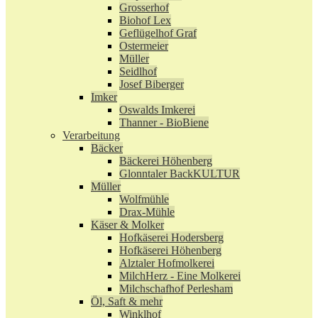
Grosserhof
Biohof Lex
Geflügelhof Graf
Ostermeier
Müller
Seidlhof
Josef Biberger
Imker
Oswalds Imkerei
Thanner - BioBiene
Verarbeitung
Bäcker
Bäckerei Höhenberg
Glonntaler BackKULTUR
Müller
Wolfmühle
Drax-Mühle
Käser & Molker
Hofkäserei Hodersberg
Hofkäserei Höhenberg
Alztaler Hofmolkerei
MilchHerz - Eine Molkerei
Milchschafhof Perlesham
Öl, Saft & mehr
Winklhof