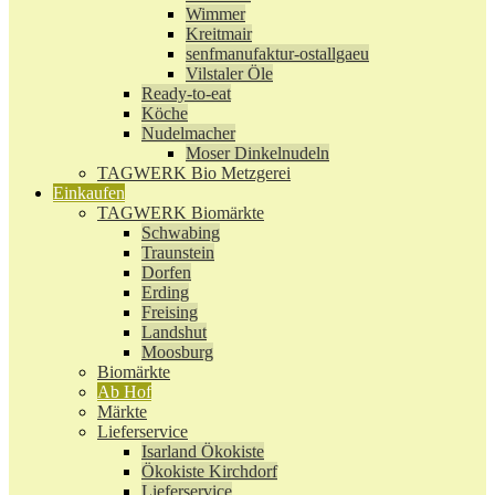
Wimmer
Kreitmair
senfmanufaktur-ostallgaeu
Vilstaler Öle
Ready-to-eat
Köche
Nudelmacher
Moser Dinkelnudeln
TAGWERK Bio Metzgerei
Einkaufen
TAGWERK Biomärkte
Schwabing
Traunstein
Dorfen
Erding
Freising
Landshut
Moosburg
Biomärkte
Ab Hof
Märkte
Lieferservice
Isarland Ökokiste
Ökokiste Kirchdorf
Lieferservice