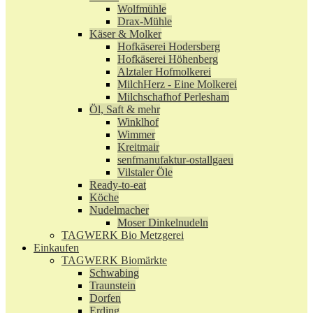
Wolfmühle
Drax-Mühle
Käser & Molker
Hofkäserei Hodersberg
Hofkäserei Höhenberg
Alztaler Hofmolkerei
MilchHerz - Eine Molkerei
Milchschafhof Perlesham
Öl, Saft & mehr
Winklhof
Wimmer
Kreitmair
senfmanufaktur-ostallgaeu
Vilstaler Öle
Ready-to-eat
Köche
Nudelmacher
Moser Dinkelnudeln
TAGWERK Bio Metzgerei
Einkaufen
TAGWERK Biomärkte
Schwabing
Traunstein
Dorfen
Erding