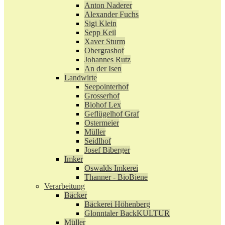
Anton Naderer
Alexander Fuchs
Sigi Klein
Sepp Keil
Xaver Sturm
Obergrashof
Johannes Rutz
An der Isen
Landwirte
Seepointerhof
Grosserhof
Biohof Lex
Geflügelhof Graf
Ostermeier
Müller
Seidlhof
Josef Biberger
Imker
Oswalds Imkerei
Thanner - BioBiene
Verarbeitung
Bäcker
Bäckerei Höhenberg
Glonntaler BackKULTUR
Müller