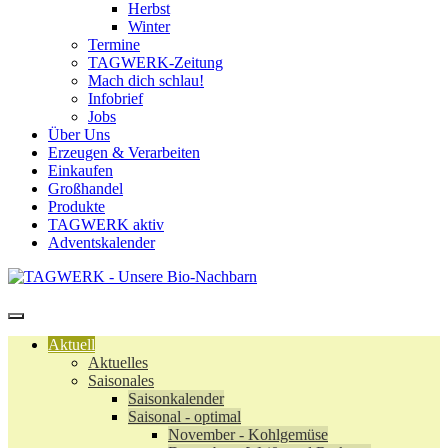
Herbst
Winter
Termine
TAGWERK-Zeitung
Mach dich schlau!
Infobrief
Jobs
Über Uns
Erzeugen & Verarbeiten
Einkaufen
Großhandel
Produkte
TAGWERK aktiv
Adventskalender
Aktuell
Aktuelles
Saisonales
Saisonkalender
Saisonal - optimal
November - Kohlgemüse