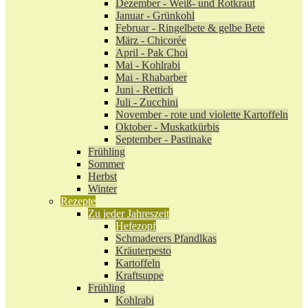
Dezember - Weiß- und Rotkraut
Januar - Grünkohl
Februar - Ringelbete & gelbe Bete
März - Chicorée
April - Pak Choi
Mai - Kohlrabi
Mai - Rhabarber
Juni - Rettich
Juli - Zucchini
November - rote und violette Kartoffeln
Oktober - Muskatkürbis
September - Pastinake
Frühling
Sommer
Herbst
Winter
Rezepte
Zu jeder Jahreszeit
Hefezopf
Schmaderers Pfandlkas
Kräuterpesto
Kartoffeln
Kraftsuppe
Frühling
Kohlrabi