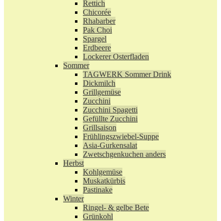
Rettich
Chicorée
Rhabarber
Pak Choi
Spargel
Erdbeere
Lockerer Osterfladen
Sommer
TAGWERK Sommer Drink
Dickmilch
Grillgemüse
Zucchini
Zucchini Spagetti
Gefüllte Zucchini
Grillsaison
Frühlingszwiebel-Suppe
Asia-Gurkensalat
Zwetschgenkuchen anders
Herbst
Kohlgemüse
Muskatkürbis
Pastinake
Winter
Ringel- & gelbe Bete
Grünkohl