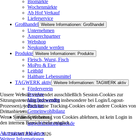
Biomärkte
Wochenmärkte
Ab Hof Verkauf
Lieferservice
Großhandel
Weitere Informationen: Großhandel
Unternehmen
Ansprechpartner
Webshop
Neukunde werden
Produkte
Weitere Informationen: Produkte
Fleisch, Wurst, Fisch
MoPro & Eier
Leitbild
Haltbare Lebensmittel
TAGWERK aktiv
Weitere Informationen: TAGWERK aktiv
Förderverein
Projekte
Unsere Website verwendet ausschließlich Session-Cookies zur
Mitglied werden
Sitzungssteuerung (notwendig insbesondere bei Login/Logout-
Pioniere
Prozessen), jedoch keine Tracking-Cookies oder andere Cookies von
Gemeinwohlbilanz
Drittanbietern.
Wenn Sie die Speicherung von Cookies ablehnen, ist kein Login in
Weitere Websites
den internen Bereich mehr möglich.
tagwerkbiometzgerei.de
Akzeptieren
Ablehnen
© TAGWERK eG 2026
Weitere Informationen