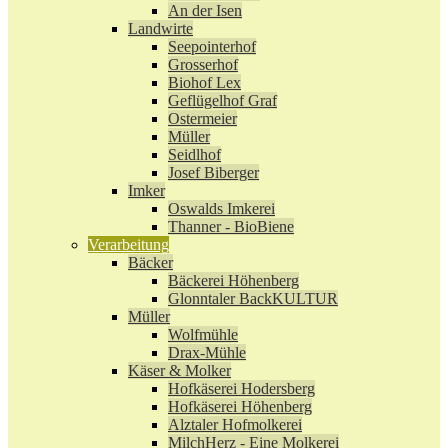
An der Isen
Landwirte
Seepointerhof
Grosserhof
Biohof Lex
Geflügelhof Graf
Ostermeier
Müller
Seidlhof
Josef Biberger
Imker
Oswalds Imkerei
Thanner - BioBiene
Verarbeitung
Bäcker
Bäckerei Höhenberg
Glonntaler BackKULTUR
Müller
Wolfmühle
Drax-Mühle
Käser & Molker
Hofkäserei Hodersberg
Hofkäserei Höhenberg
Alztaler Hofmolkerei
MilchHerz - Eine Molkerei