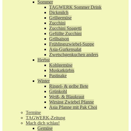
Sommer
TAGWERK Sommer Drink
Dickmilch
Grillgemüse
Zucchini
Zucchini Spagetti
Gefüllte Zucchini
Grillsaison
Frühlingszwiebel-Suppe
Asia-Gurkensalat
Zwetschgenkuchen anders
Herbst
Kohlgemüse
Muskatkürbis
Pastinake
Winter
Ringel- & gelbe Bete
Grünkohl
Weiß- & Blaukraut
Wirsing Zwiebel Pfanne
Asia Pfanne mit Pak Choi
Termine
TAGWERK-Zeitung
Mach dich schlau!
Gemüse