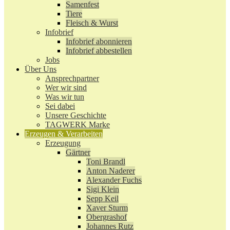
Samenfest
Tiere
Fleisch & Wurst
Infobrief
Infobrief abonnieren
Infobrief abbestellen
Jobs
Über Uns
Ansprechpartner
Wer wir sind
Was wir tun
Sei dabei
Unsere Geschichte
TAGWERK Marke
Erzeugen & Verarbeiten
Erzeugung
Gärtner
Toni Brandl
Anton Naderer
Alexander Fuchs
Sigi Klein
Sepp Keil
Xaver Sturm
Obergrashof
Johannes Rutz