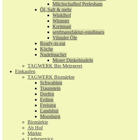
Milchschafhof Perlesham
Öl, Saft & mehr
Winklhof
Wimmer
Kreitmair
senfmanufaktur-ostallgaeu
Vilstaler Öle
Ready-to-eat
Köche
Nudelmacher
Moser Dinkelnudeln
TAGWERK Bio Metzgerei
Einkaufen
TAGWERK Biomärkte
Schwabing
Traunstein
Dorfen
Erding
Freising
Landshut
Moosburg
Biomärkte
Ab Hof
Märkte
Lieferservice