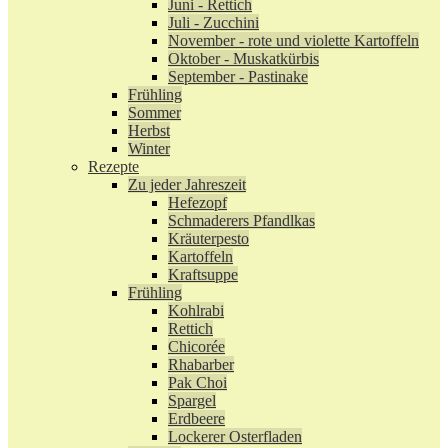
Juni - Rettich
Juli - Zucchini
November - rote und violette Kartoffeln
Oktober - Muskatkürbis
September - Pastinake
Frühling
Sommer
Herbst
Winter
Rezepte
Zu jeder Jahreszeit
Hefezopf
Schmaderers Pfandlkas
Kräuterpesto
Kartoffeln
Kraftsuppe
Frühling
Kohlrabi
Rettich
Chicorée
Rhabarber
Pak Choi
Spargel
Erdbeere
Lockerer Osterfladen