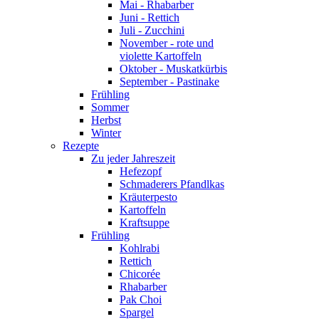
Mai - Rhabarber
Juni - Rettich
Juli - Zucchini
November - rote und
violette Kartoffeln
Oktober - Muskatkürbis
September - Pastinake
Frühling
Sommer
Herbst
Winter
Rezepte
Zu jeder Jahreszeit
Hefezopf
Schmaderers Pfandlkas
Kräuterpesto
Kartoffeln
Kraftsuppe
Frühling
Kohlrabi
Rettich
Chicorée
Rhabarber
Pak Choi
Spargel