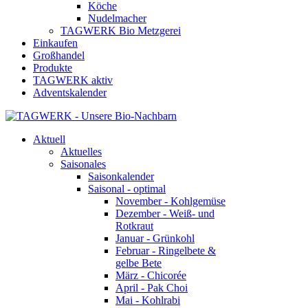
Köche
Nudelmacher
TAGWERK Bio Metzgerei
Einkaufen
Großhandel
Produkte
TAGWERK aktiv
Adventskalender
Aktuell
Aktuelles
Saisonales
Saisonkalender
Saisonal - optimal
November - Kohlgemüse
Dezember - Weiß- und
Rotkraut
Januar - Grünkohl
Februar - Ringelbete &
gelbe Bete
März - Chicorée
April - Pak Choi
Mai - Kohlrabi