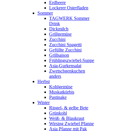
Erdbeere
Lockerer Osterfladen
Sommer
TAGWERK Sommer
Drink
Dickmilch
Grillgemüse
Zucchini
Zucchini Spagetti
Gefüllte Zucchini
Grillsaison
Frühlingszwiebel-Suppe
Asia-Gurkensalat
Zwetschgenkuchen
anders
Herbst
Kohlgemüse
Muskatkürbis
Pastinake
Winter
Ringel- & gelbe Bete
Grünkohl
Weiß- & Blaukraut
Wirsing Zwiebel Pfanne
Asia Pfanne mit Pak