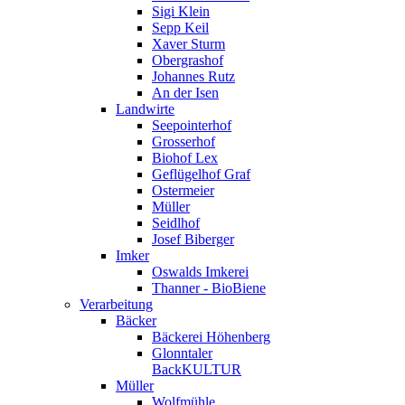
Sigi Klein
Sepp Keil
Xaver Sturm
Obergrashof
Johannes Rutz
An der Isen
Landwirte
Seepointerhof
Grosserhof
Biohof Lex
Geflügelhof Graf
Ostermeier
Müller
Seidlhof
Josef Biberger
Imker
Oswalds Imkerei
Thanner - BioBiene
Verarbeitung
Bäcker
Bäckerei Höhenberg
Glonntaler
BackKULTUR
Müller
Wolfmühle