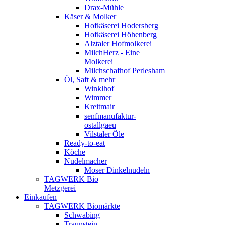
Drax-Mühle
Käser & Molker
Hofkäserei Hodersberg
Hofkäserei Höhenberg
Alztaler Hofmolkerei
MilchHerz - Eine
Molkerei
Milchschafhof Perlesham
Öl, Saft & mehr
Winklhof
Wimmer
Kreitmair
senfmanufaktur-
ostallgaeu
Vilstaler Öle
Ready-to-eat
Köche
Nudelmacher
Moser Dinkelnudeln
TAGWERK Bio
Metzgerei
Einkaufen
TAGWERK Biomärkte
Schwabing
Traunstein