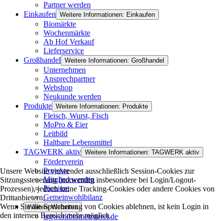
Partner werden
Einkaufen
Weitere Informationen: Einkaufen
Biomärkte
Wochenmärkte
Ab Hof Verkauf
Lieferservice
Großhandel
Weitere Informationen: Großhandel
Unternehmen
Ansprechpartner
Webshop
Neukunde werden
Produkte
Weitere Informationen: Produkte
Fleisch, Wurst, Fisch
MoPro & Eier
Leitbild
Haltbare Lebensmittel
TAGWERK aktiv
Weitere Informationen: TAGWERK aktiv
Förderverein
Projekte
Unsere Website verwendet ausschließlich Session-Cookies zur
Mitglied werden
Sitzungssteuerung (notwendig insbesondere bei Login/Logout-
Pioniere
Prozessen), jedoch keine Tracking-Cookies oder andere Cookies von
Gemeinwohlbilanz
Drittanbietern.
Wenn Sie die Speicherung von Cookies ablehnen, ist kein Login in
Weitere Websites
den internen Bereich mehr möglich.
tagwerkbiometzgerei.de