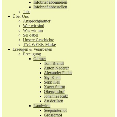
Infobrief abonnieren
Infobrief abbestellen
Jobs
Über Uns
Ansprechpartner
Wer wir sind
Was wir tun
Sei dabei
Unsere Geschichte
TAGWERK Marke
Erzeugen & Verarbeiten
Erzeugung
Gärtner
Toni Brandl
Anton Naderer
Alexander Fuchs
Sigi Klein
Sepp Keil
Xaver Sturm
Obergrashof
Johannes Rutz
An der Isen
Landwirte
Seepointerhof
Grosserhof