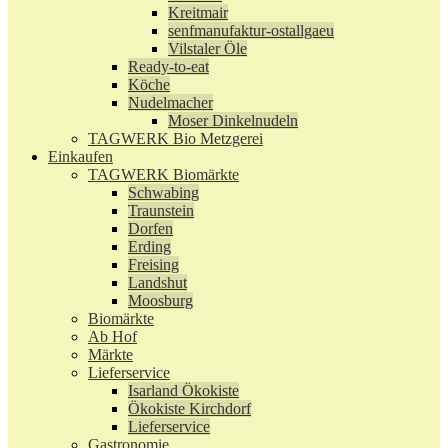
Kreitmair
senfmanufaktur-ostallgaeu
Vilstaler Öle
Ready-to-eat
Köche
Nudelmacher
Moser Dinkelnudeln
TAGWERK Bio Metzgerei
Einkaufen
TAGWERK Biomärkte
Schwabing
Traunstein
Dorfen
Erding
Freising
Landshut
Moosburg
Biomärkte
Ab Hof
Märkte
Lieferservice
Isarland Ökokiste
Ökokiste Kirchdorf
Lieferservice
Gastronomie