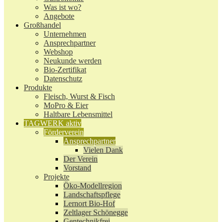
Was ist wo?
Angebote
Großhandel
Unternehmen
Ansprechpartner
Webshop
Neukunde werden
Bio-Zertifikat
Datenschutz
Produkte
Fleisch, Wurst & Fisch
MoPro & Eier
Haltbare Lebensmittel
TAGWERK aktiv
Förderverein
Ansprechpartner
Vielen Dank
Der Verein
Vorstand
Projekte
Öko-Modellregion
Landschaftspflege
Lernort Bio-Hof
Zeltlager Schönegge
Gentechnikfrei