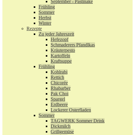
September - Pastinake
Frühling
Sommer
Herbst
Winter
Rezepte
Zu jeder Jahreszeit
Hefezopf
Schmaderers Pfandlkas
Kräuterpesto
Kartoffeln
Kraftsuppe
Frühling
Kohlrabi
Rettich
Chicorée
Rhabarber
Pak Choi
Spargel
Erdbeere
Lockerer Osterfladen
Sommer
TAGWERK Sommer Drink
Dickmilch
Grillgemüse