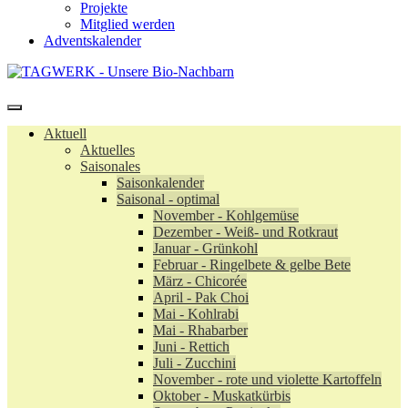
Projekte
Mitglied werden
Adventskalender
Aktuell
Aktuelles
Saisonales
Saisonkalender
Saisonal - optimal
November - Kohlgemüse
Dezember - Weiß- und Rotkraut
Januar - Grünkohl
Februar - Ringelbete & gelbe Bete
März - Chicorée
April - Pak Choi
Mai - Kohlrabi
Mai - Rhabarber
Juni - Rettich
Juli - Zucchini
November - rote und violette Kartoffeln
Oktober - Muskatkürbis