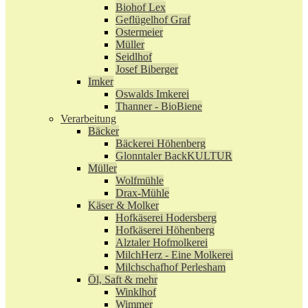
Biohof Lex
Geflügelhof Graf
Ostermeier
Müller
Seidlhof
Josef Biberger
Imker
Oswalds Imkerei
Thanner - BioBiene
Verarbeitung
Bäcker
Bäckerei Höhenberg
Glonntaler BackKULTUR
Müller
Wolfmühle
Drax-Mühle
Käser & Molker
Hofkäserei Hodersberg
Hofkäserei Höhenberg
Alztaler Hofmolkerei
MilchHerz - Eine Molkerei
Milchschafhof Perlesham
Öl, Saft & mehr
Winklhof
Wimmer