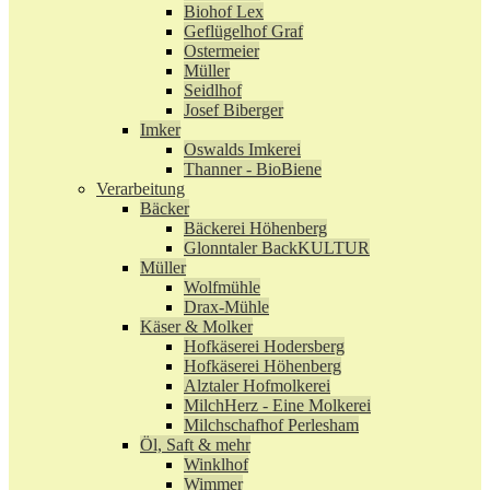
Biohof Lex
Geflügelhof Graf
Ostermeier
Müller
Seidlhof
Josef Biberger
Imker
Oswalds Imkerei
Thanner - BioBiene
Verarbeitung
Bäcker
Bäckerei Höhenberg
Glonntaler BackKULTUR
Müller
Wolfmühle
Drax-Mühle
Käser & Molker
Hofkäserei Hodersberg
Hofkäserei Höhenberg
Alztaler Hofmolkerei
MilchHerz - Eine Molkerei
Milchschafhof Perlesham
Öl, Saft & mehr
Winklhof
Wimmer