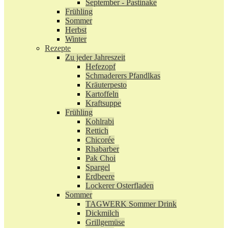
September - Pastinake
Frühling
Sommer
Herbst
Winter
Rezepte
Zu jeder Jahreszeit
Hefezopf
Schmaderers Pfandlkas
Kräuterpesto
Kartoffeln
Kraftsuppe
Frühling
Kohlrabi
Rettich
Chicorée
Rhabarber
Pak Choi
Spargel
Erdbeere
Lockerer Osterfladen
Sommer
TAGWERK Sommer Drink
Dickmilch
Grillgemüse