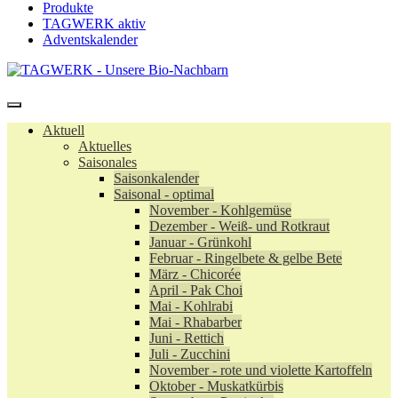
Produkte
TAGWERK aktiv
Adventskalender
Aktuell
Aktuelles
Saisonales
Saisonkalender
Saisonal - optimal
November - Kohlgemüse
Dezember - Weiß- und Rotkraut
Januar - Grünkohl
Februar - Ringelbete & gelbe Bete
März - Chicorée
April - Pak Choi
Mai - Kohlrabi
Mai - Rhabarber
Juni - Rettich
Juli - Zucchini
November - rote und violette Kartoffeln
Oktober - Muskatkürbis