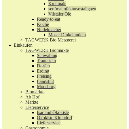
Kreitmair
senfmanufaktur-ostallgaeu
Vilstaler Öle
Ready-to-eat
Köche
Nudelmacher
Moser Dinkelnudeln
TAGWERK Bio Metzgerei
Einkaufen
TAGWERK Biomärkte
Schwabing
Traunstein
Dorfen
Erding
Freising
Landshut
Moosburg
Biomärkte
Ab Hof
Märkte
Lieferservice
Isarland Ökokiste
Ökokiste Kirchdorf
Lieferservice
Gastronomie