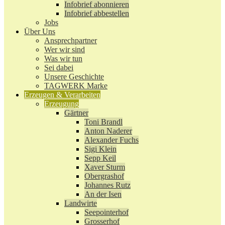
Infobrief abonnieren
Infobrief abbestellen
Jobs
Über Uns
Ansprechpartner
Wer wir sind
Was wir tun
Sei dabei
Unsere Geschichte
TAGWERK Marke
Erzeugen & Verarbeiten
Erzeugung
Gärtner
Toni Brandl
Anton Naderer
Alexander Fuchs
Sigi Klein
Sepp Keil
Xaver Sturm
Obergrashof
Johannes Rutz
An der Isen
Landwirte
Seepointerhof
Grosserhof