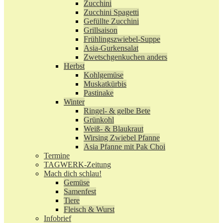
Zucchini
Zucchini Spagetti
Gefüllte Zucchini
Grillsaison
Frühlingszwiebel-Suppe
Asia-Gurkensalat
Zwetschgenkuchen anders
Herbst
Kohlgemüse
Muskatkürbis
Pastinake
Winter
Ringel- & gelbe Bete
Grünkohl
Weiß- & Blaukraut
Wirsing Zwiebel Pfanne
Asia Pfanne mit Pak Choi
Termine
TAGWERK-Zeitung
Mach dich schlau!
Gemüse
Samenfest
Tiere
Fleisch & Wurst
Infobrief