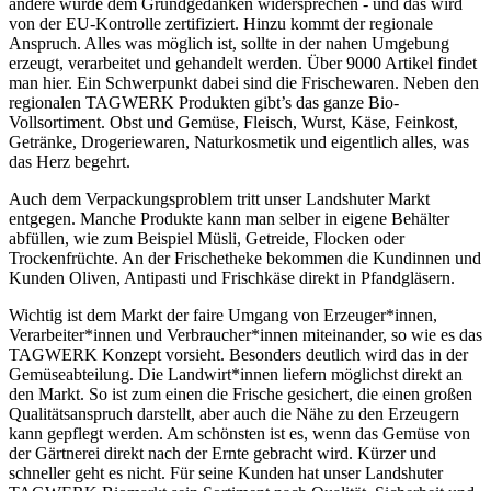
andere würde dem Grundgedanken widersprechen - und das wird
von der EU-Kontrolle zertifiziert. Hinzu kommt der regionale
Anspruch. Alles was möglich ist, sollte in der nahen Umgebung
erzeugt, verarbeitet und gehandelt werden. Über 9000 Artikel findet
man hier. Ein Schwerpunkt dabei sind die Frischewaren. Neben den
regionalen TAGWERK Produkten gibt’s das ganze Bio-
Vollsortiment. Obst und Gemüse, Fleisch, Wurst, Käse, Feinkost,
Getränke, Drogeriewaren, Naturkosmetik und eigentlich alles, was
das Herz begehrt.
Auch dem Verpackungsproblem tritt unser Landshuter Markt
entgegen. Manche Produkte kann man selber in eigene Behälter
abfüllen, wie zum Beispiel Müsli, Getreide, Flocken oder
Trockenfrüchte. An der Frischetheke bekommen die Kundinnen und
Kunden Oliven, Antipasti und Frischkäse direkt in Pfandgläsern.
Wichtig ist dem Markt der faire Umgang von Erzeuger*innen,
Verarbeiter*innen und Verbraucher*innen miteinander, so wie es das
TAGWERK Konzept vorsieht. Besonders deutlich wird das in der
Gemüseabteilung. Die Landwirt*innen liefern möglichst direkt an
den Markt. So ist zum einen die Frische gesichert, die einen großen
Qualitätsanspruch darstellt, aber auch die Nähe zu den Erzeugern
kann gepflegt werden. Am schönsten ist es, wenn das Gemüse von
der Gärtnerei direkt nach der Ernte gebracht wird. Kürzer und
schneller geht es nicht. Für seine Kunden hat unser Landshuter