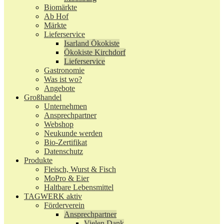
Biomärkte
Ab Hof
Märkte
Lieferservice
Isarland Ökokiste
Ökokiste Kirchdorf
Lieferservice
Gastronomie
Was ist wo?
Angebote
Großhandel
Unternehmen
Ansprechpartner
Webshop
Neukunde werden
Bio-Zertifikat
Datenschutz
Produkte
Fleisch, Wurst & Fisch
MoPro & Eier
Haltbare Lebensmittel
TAGWERK aktiv
Förderverein
Ansprechpartner
Vielen Dank