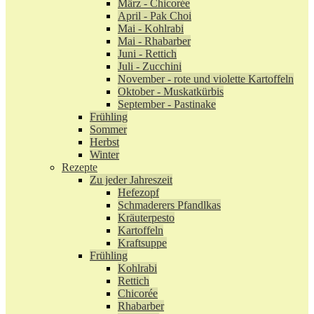
März - Chicorée
April - Pak Choi
Mai - Kohlrabi
Mai - Rhabarber
Juni - Rettich
Juli - Zucchini
November - rote und violette Kartoffeln
Oktober - Muskatkürbis
September - Pastinake
Frühling
Sommer
Herbst
Winter
Rezepte
Zu jeder Jahreszeit
Hefezopf
Schmaderers Pfandlkas
Kräuterpesto
Kartoffeln
Kraftsuppe
Frühling
Kohlrabi
Rettich
Chicorée
Rhabarber