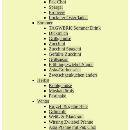
Pak Choi
Spargel
Erdbeere
Lockerer Osterfladen
Sommer
TAGWERK Sommer Drink
Dickmilch
Grillgemüse
Zucchini
Zucchini Spagetti
Gefüllte Zucchini
Grillsaison
Frühlingszwiebel-Suppe
Asia-Gurkensalat
Zwetschgenkuchen anders
Herbst
Kohlgemüse
Muskatkürbis
Pastinake
Winter
Ringel- & gelbe Bete
Grünkohl
Weiß- & Blaukraut
Wirsing Zwiebel Pfanne
Asia Pfanne mit Pak Choi