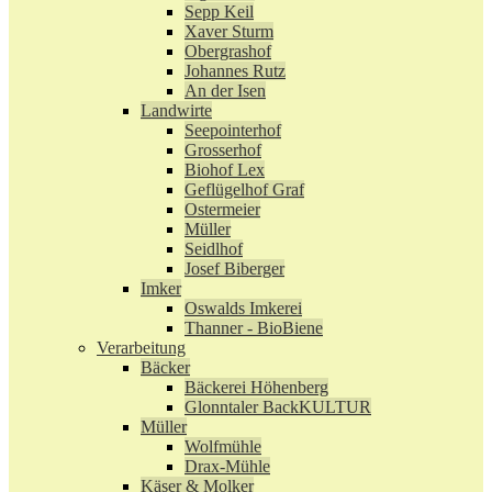
Sepp Keil
Xaver Sturm
Obergrashof
Johannes Rutz
An der Isen
Landwirte
Seepointerhof
Grosserhof
Biohof Lex
Geflügelhof Graf
Ostermeier
Müller
Seidlhof
Josef Biberger
Imker
Oswalds Imkerei
Thanner - BioBiene
Verarbeitung
Bäcker
Bäckerei Höhenberg
Glonntaler BackKULTUR
Müller
Wolfmühle
Drax-Mühle
Käser & Molker