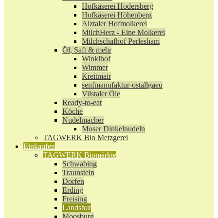
Hofkäserei Hodersberg
Hofkäserei Höhenberg
Alztaler Hofmolkerei
MilchHerz - Eine Molkerei
Milchschafhof Perlesham
Öl, Saft & mehr
Winklhof
Wimmer
Kreitmair
senfmanufaktur-ostallgaeu
Vilstaler Öle
Ready-to-eat
Köche
Nudelmacher
Moser Dinkelnudeln
TAGWERK Bio Metzgerei
Einkaufen
TAGWERK Biomärkte
Schwabing
Traunstein
Dorfen
Erding
Freising
Landshut
Moosburg