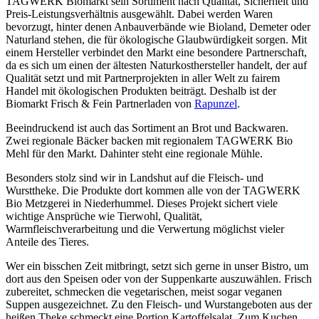
TAGWERK Biomarkt sein Sortiment nach Qualität, Sicherheit und
Preis-Leistungsverhältnis ausgewählt. Dabei werden Waren
bevorzugt, hinter denen Anbauverbände wie Bioland, Demeter oder
Naturland stehen, die für ökologische Glaubwürdigkeit sorgen. Mit
einem Hersteller verbindet den Markt eine besondere Partnerschaft,
da es sich um einen der ältesten Naturkosthersteller handelt, der auf
Qualität setzt und mit Partnerprojekten in aller Welt zu fairem
Handel mit ökologischen Produkten beiträgt. Deshalb ist der
Biomarkt Frisch & Fein Partnerladen von
Rapunzel
.
Beeindruckend ist auch das Sortiment an Brot und Backwaren.
Zwei regionale Bäcker backen mit regionalem TAGWERK Bio
Mehl für den Markt. Dahinter steht eine regionale Mühle.
Besonders stolz sind wir in Landshut auf die Fleisch- und
Wursttheke. Die Produkte dort kommen alle von der TAGWERK
Bio Metzgerei in Niederhummel. Dieses Projekt sichert viele
wichtige Ansprüche wie Tierwohl, Qualität,
Warmfleischverarbeitung und die Verwertung möglichst vieler
Anteile des Tieres.
Wer ein bisschen Zeit mitbringt, setzt sich gerne in unser Bistro, um
dort aus den Speisen oder von der Suppenkarte auszuwählen. Frisch
zubereitet, schmecken die vegetarischen, meist sogar veganen
Suppen ausgezeichnet. Zu den Fleisch- und Wurstangeboten aus der
heißen Theke schmeckt eine Portion Kartoffelsalat. Zum Kuchen