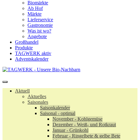
Biomärkte
Ab Hof
Märkte
Lieferservice
Gastronomie
Was ist wo?
Angebote
Großhandel
Produkte
TAGWERK aktiv
Adventskalender
Aktuell
Aktuelles
Saisonales
Saisonkalender
Saisonal - optimal
November - Kohlgemüse
Dezember - Weiß- und Rotkraut
Januar - Grünkohl
Februar - Ringelbete & gelbe Bete