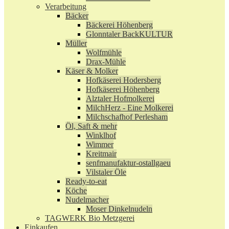
Verarbeitung
Bäcker
Bäckerei Höhenberg
Glonntaler BackKULTUR
Müller
Wolfmühle
Drax-Mühle
Käser & Molker
Hofkäserei Hodersberg
Hofkäserei Höhenberg
Alztaler Hofmolkerei
MilchHerz - Eine Molkerei
Milchschafhof Perlesham
Öl, Saft & mehr
Winklhof
Wimmer
Kreitmair
senfmanufaktur-ostallgaeu
Vilstaler Öle
Ready-to-eat
Köche
Nudelmacher
Moser Dinkelnudeln
TAGWERK Bio Metzgerei
Einkaufen