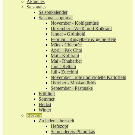
Aktuelles
Saisonales
Saisonkalender
Saisonal - optimal
November - Kohlgemüse
Dezember - Weiß- und Rotkraut
Januar - Grünkohl
Februar - Ringelbete & gelbe Bete
März - Chicorée
April - Pak Choi
Mai - Kohlrabi
Mai - Rhabarber
Juni - Rettich
Juli - Zucchini
November - rote und violette Kartoffeln
Oktober - Muskatkürbis
September - Pastinake
Frühling
Sommer
Herbst
Winter
Rezepte
Zu jeder Jahreszeit
Hefezopf
Schmaderers Pfandlkas