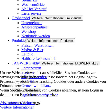
Biomärkte
Wochenmärkte
Ab Hof Verkauf
Lieferservice
Großhandel
Weitere Informationen: Großhandel
Unternehmen
Ansprechpartner
Webshop
Neukunde werden
Produkte
Weitere Informationen: Produkte
Fleisch, Wurst, Fisch
MoPro & Eier
Leitbild
Haltbare Lebensmittel
TAGWERK aktiv
Weitere Informationen: TAGWERK aktiv
Förderverein
Projekte
Unsere Website verwendet ausschließlich Session-Cookies zur
Mitglied werden
Sitzungssteuerung (notwendig insbesondere bei Login/Logout-
Pioniere
Prozessen), jedoch keine Tracking-Cookies oder andere Cookies von
Gemeinwohlbilanz
Drittanbietern.
Wenn Sie die Speicherung von Cookies ablehnen, ist kein Login in
Weitere Websites
den internen Bereich mehr möglich.
tagwerkbiometzgerei.de
Akzeptieren
Ablehnen
© TAGWERK eG 2026
Weitere Informationen