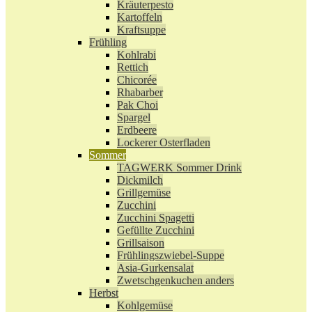
Kräuterpesto
Kartoffeln
Kraftsuppe
Frühling
Kohlrabi
Rettich
Chicorée
Rhabarber
Pak Choi
Spargel
Erdbeere
Lockerer Osterfladen
Sommer
TAGWERK Sommer Drink
Dickmilch
Grillgemüse
Zucchini
Zucchini Spagetti
Gefüllte Zucchini
Grillsaison
Frühlingszwiebel-Suppe
Asia-Gurkensalat
Zwetschgenkuchen anders
Herbst
Kohlgemüse