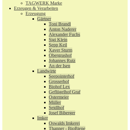
TAGWERK Marke
Erzeugen & Verarbeiten
Erzeugung
Gärtner
Toni Brandl
Anton Naderer
Alexander Fuchs
Sigi Klein
Sepp Keil
Xaver Sturm
Obergrashof
Johannes Rutz
An der Isen
Landwirte
Seepointerhof
Grosserhof
Biohof Lex
Geflügelhof Graf
Ostermeier
Müller
Seidlhof
Josef Biberger
Imker
Oswalds Imkerei
Thanner - BioBiene