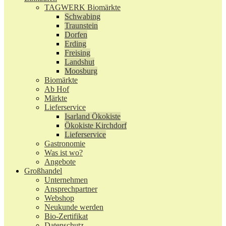
TAGWERK Biomärkte
Schwabing
Traunstein
Dorfen
Erding
Freising
Landshut
Moosburg
Biomärkte
Ab Hof
Märkte
Lieferservice
Isarland Ökokiste
Ökokiste Kirchdorf
Lieferservice
Gastronomie
Was ist wo?
Angebote
Großhandel
Unternehmen
Ansprechpartner
Webshop
Neukunde werden
Bio-Zertifikat
Datenschutz