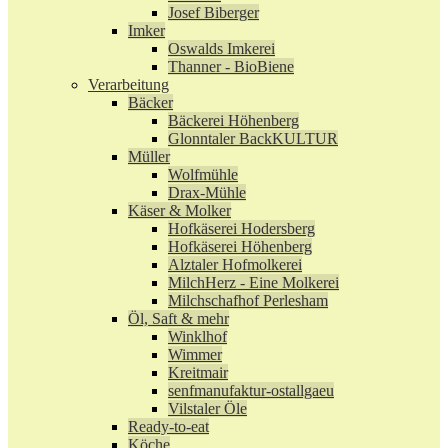
Josef Biberger
Imker
Oswalds Imkerei
Thanner - BioBiene
Verarbeitung
Bäcker
Bäckerei Höhenberg
Glonntaler BackKULTUR
Müller
Wolfmühle
Drax-Mühle
Käser & Molker
Hofkäserei Hodersberg
Hofkäserei Höhenberg
Alztaler Hofmolkerei
MilchHerz - Eine Molkerei
Milchschafhof Perlesham
Öl, Saft & mehr
Winklhof
Wimmer
Kreitmair
senfmanufaktur-ostallgaeu
Vilstaler Öle
Ready-to-eat
Köche