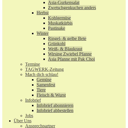
Asia-Gurkensalat
Zwetschgenkuchen anders
Herbst
Kohlgemüse
Muskatkürbis
Pastinake
Winter
Ringel- & gelbe Bete
Grünkohl
Weiß- & Blaukraut
Wirsing Zwiebel Pfanne
Asia Pfanne mit Pak Choi
Termine
TAGWERK-Zeitung
Mach dich schlau!
Gemüse
Samenfest
Tiere
Fleisch & Wurst
Infobrief
Infobrief abonnieren
Infobrief abbestellen
Jobs
Über Uns
Ansprechpartner