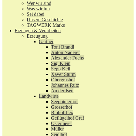
Wer wir sind
Was wir tun
Sei dabei
Unsere Geschichte
TAGWERK Marke
Erzeugen & Verarbeiten
Erzeugung
Gärtner
Toni Brandl
Anton Naderer
Alexander Fuchs
Sigi Klein
Sepp Keil
Xaver Sturm
Obergrashof
Johannes Rutz
An der Isen
Landwirte
Seepointerhof
Grosserhof
Biohof Lex
Geflügelhof Graf
Ostermeier
Müller
Seidlhof