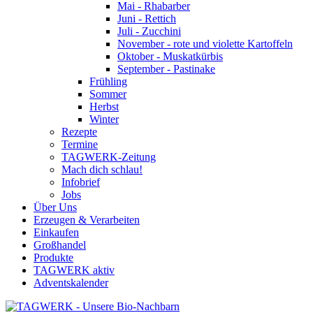
Mai - Rhabarber
Juni - Rettich
Juli - Zucchini
November - rote und violette Kartoffeln
Oktober - Muskatkürbis
September - Pastinake
Frühling
Sommer
Herbst
Winter
Rezepte
Termine
TAGWERK-Zeitung
Mach dich schlau!
Infobrief
Jobs
Über Uns
Erzeugen & Verarbeiten
Einkaufen
Großhandel
Produkte
TAGWERK aktiv
Adventskalender