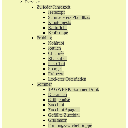
Rezepte
Zu jeder Jahreszeit
Hefezopf
Schmaderers Pfandlkas
Kräuterpesto
Kartoffeln
Kraftsuppe
Frühling
Kohlrabi
Rettich
Chicorée
Rhabarber
Pak Choi
Spargel
Erdbeere
Lockerer Osterfladen
Sommer
TAGWERK Sommer Drink
Dickmilch
Grillgemüse
Zucchini
Zucchini Spagetti
Gefüllte Zucchini
Grillsaison
Frühlingszwiebel-Suppe