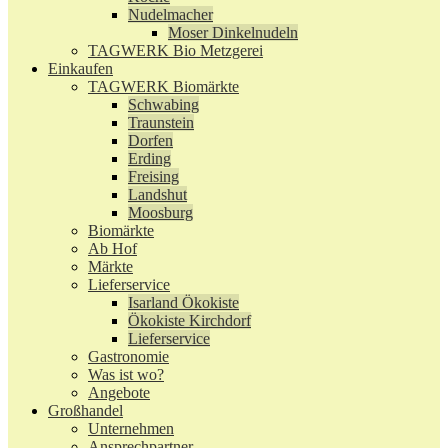
Nudelmacher
Moser Dinkelnudeln
TAGWERK Bio Metzgerei
Einkaufen
TAGWERK Biomärkte
Schwabing
Traunstein
Dorfen
Erding
Freising
Landshut
Moosburg
Biomärkte
Ab Hof
Märkte
Lieferservice
Isarland Ökokiste
Ökokiste Kirchdorf
Lieferservice
Gastronomie
Was ist wo?
Angebote
Großhandel
Unternehmen
Ansprechpartner