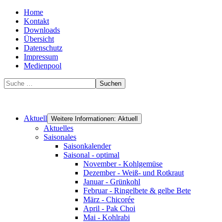
Home
Kontakt
Downloads
Übersicht
Datenschutz
Impressum
Medienpool
Suchen
Aktuell
Weitere Informationen: Aktuell
Aktuelles
Saisonales
Saisonkalender
Saisonal - optimal
November - Kohlgemüse
Dezember - Weiß- und Rotkraut
Januar - Grünkohl
Februar - Ringelbete & gelbe Bete
März - Chicorée
April - Pak Choi
Mai - Kohlrabi