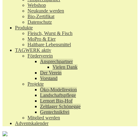
Webshop
Neukunde werden
Bio-Zertifikat
Datenschutz
Produkte
Fleisch, Wurst & Fisch
MoPro & Eier
Haltbare Lebensmittel
TAGWERK aktiv
Förderverein
Ansprechpartner
Vielen Dank
Der Verein
Vorstand
Projekte
Öko-Modellregion
Landschaftspflege
Lernort Bio-Hof
Zeltlager Schönegge
Gentechnikfrei
Mitglied werden
Adventskalender