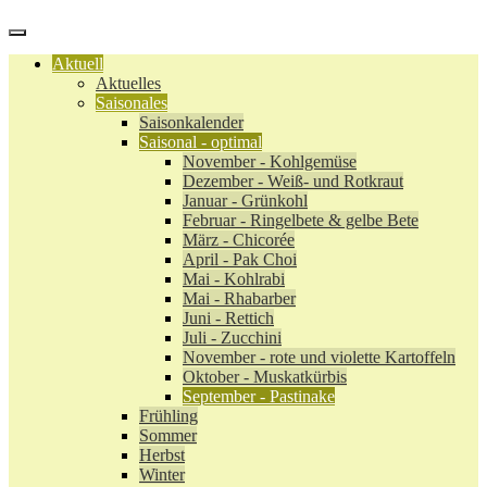
Aktuell
Aktuelles
Saisonales
Saisonkalender
Saisonal - optimal
November - Kohlgemüse
Dezember - Weiß- und Rotkraut
Januar - Grünkohl
Februar - Ringelbete & gelbe Bete
März - Chicorée
April - Pak Choi
Mai - Kohlrabi
Mai - Rhabarber
Juni - Rettich
Juli - Zucchini
November - rote und violette Kartoffeln
Oktober - Muskatkürbis
September - Pastinake
Frühling
Sommer
Herbst
Winter