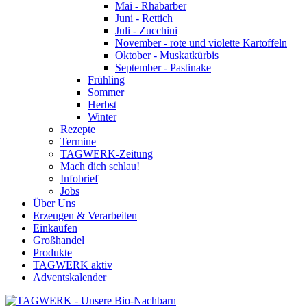
Mai - Rhabarber
Juni - Rettich
Juli - Zucchini
November - rote und violette Kartoffeln
Oktober - Muskatkürbis
September - Pastinake
Frühling
Sommer
Herbst
Winter
Rezepte
Termine
TAGWERK-Zeitung
Mach dich schlau!
Infobrief
Jobs
Über Uns
Erzeugen & Verarbeiten
Einkaufen
Großhandel
Produkte
TAGWERK aktiv
Adventskalender