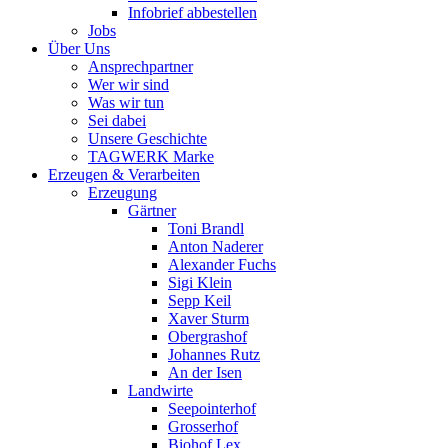
Infobrief abbestellen
Jobs
Über Uns
Ansprechpartner
Wer wir sind
Was wir tun
Sei dabei
Unsere Geschichte
TAGWERK Marke
Erzeugen & Verarbeiten
Erzeugung
Gärtner
Toni Brandl
Anton Naderer
Alexander Fuchs
Sigi Klein
Sepp Keil
Xaver Sturm
Obergrashof
Johannes Rutz
An der Isen
Landwirte
Seepointerhof
Grosserhof
Biohof Lex