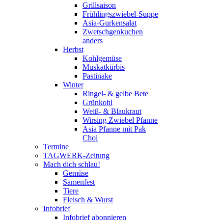
Grillsaison
Frühlingszwiebel-Suppe
Asia-Gurkensalat
Zwetschgenkuchen
anders
Herbst
Kohlgemüse
Muskatkürbis
Pastinake
Winter
Ringel- & gelbe Bete
Grünkohl
Weiß- & Blaukraut
Wirsing Zwiebel Pfanne
Asia Pfanne mit Pak
Choi
Termine
TAGWERK-Zeitung
Mach dich schlau!
Gemüse
Samenfest
Tiere
Fleisch & Wurst
Infobrief
Infobrief abonnieren