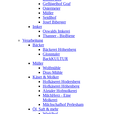
Geflügelhof Graf
Ostermeier
Müller
Seidlhof
Josef Biberger
Imker
Oswalds Imkerei
Thanner - BioBiene
Verarbeitung
Bäcker
Bäckerei Höhenberg
Glonntaler
BackKULTUR
Müller
Wolfmühle
Drax-Mühle
Käser & Molker
Hofkäserei Hodersberg
Hofkäserei Höhenberg
Alztaler Hofmolkerei
MilchHerz - Eine
Molkerei
Milchschafhof Perlesham
Öl, Saft & mehr
Winklhof