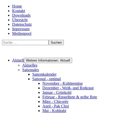
Home
Kontakt
Downloads
Übersicht
Datenschutz
Impressum
Medienpool
Suchen
Aktuell
Weitere Informationen: Aktuell
Aktuelles
Saisonales
Saisonkalender
Saisonal - optimal
November - Kohlgemüse
Dezember - Weiß- und Rotkraut
Januar - Grünkohl
Februar - Ringelbete & gelbe Bete
März - Chicorée
April - Pak Choi
Mai - Kohlrabi