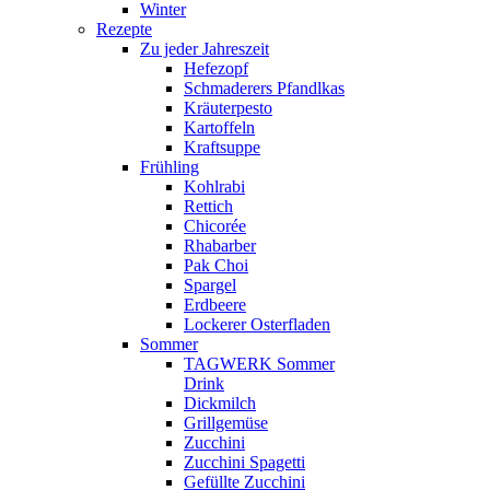
Winter
Rezepte
Zu jeder Jahreszeit
Hefezopf
Schmaderers Pfandlkas
Kräuterpesto
Kartoffeln
Kraftsuppe
Frühling
Kohlrabi
Rettich
Chicorée
Rhabarber
Pak Choi
Spargel
Erdbeere
Lockerer Osterfladen
Sommer
TAGWERK Sommer
Drink
Dickmilch
Grillgemüse
Zucchini
Zucchini Spagetti
Gefüllte Zucchini