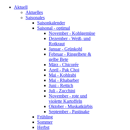
Aktuell
Aktuelles
Saisonales
Saisonkalender
Saisonal - optimal
November - Kohlgemüse
Dezember - Weiß- und
Rotkraut
Januar - Grünkohl
Februar - Ringelbete &
gelbe Bete
März - Chicorée
April - Pak Choi
Mai - Kohlrabi
Mai - Rhabarber
Juni - Rettich
Juli - Zucchini
November - rote und
violette Kartoffeln
Oktober - Muskatkürbis
September - Pastinake
Frühling
Sommer
Herbst