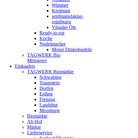
Wimmer
Kreitmair
senfmanufaktur-
ostallgaeu
Vilstaler Öle
Ready-to-eat
Köche
Nudelmacher
Moser Dinkelnudeln
TAGWERK Bio
Metzgerei
Einkaufen
TAGWERK Biomärkte
Schwabing
Traunstein
Dorfen
Erding
Freising
Landshut
Moosburg
Biomärkte
Ab Hof
Märkte
Lieferservice