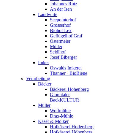
Johannes Rutz
An der Isen
Landwirte
Seepointerhof
Grosserhof
Biohof Lex
Geflügelhof Graf
Ostermeier
Müller
Seidlhof
Josef Biberger
Imker
Oswalds Imkerei
Thanner - BioBiene
Verarbeitung
Bäcker
Bäckerei Höhenberg
Glonntaler
BackKULTUR
Müller
Wolfmühle
Drax-Mühle
Käser & Molker
Hofkäserei Hodersberg
Hofkäserei Höhenberg