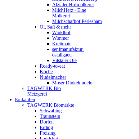
Alztaler Hofmolkerei
MilchHerz - Eine
Molkerei
Milchschafhof Perlesham
Öl, Saft & mehr
Winklhof
Wimmer
Kreitmair
senfmanufaktur-
ostallgaeu
Vilstaler Öle
Ready-to-eat
Köche
Nudelmacher
Moser Dinkelnudeln
TAGWERK Bio
Metzgerei
Einkaufen
TAGWERK Biomärkte
Schwabing
Traunstein
Dorfen
Erding
Freising
Landshut