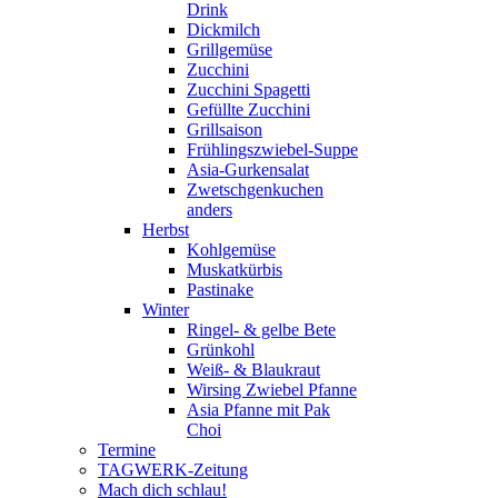
Drink
Dickmilch
Grillgemüse
Zucchini
Zucchini Spagetti
Gefüllte Zucchini
Grillsaison
Frühlingszwiebel-Suppe
Asia-Gurkensalat
Zwetschgenkuchen
anders
Herbst
Kohlgemüse
Muskatkürbis
Pastinake
Winter
Ringel- & gelbe Bete
Grünkohl
Weiß- & Blaukraut
Wirsing Zwiebel Pfanne
Asia Pfanne mit Pak
Choi
Termine
TAGWERK-Zeitung
Mach dich schlau!