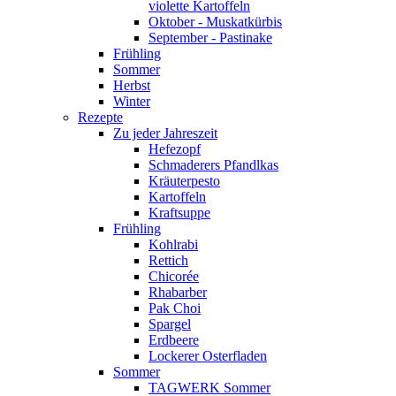
violette Kartoffeln
Oktober - Muskatkürbis
September - Pastinake
Frühling
Sommer
Herbst
Winter
Rezepte
Zu jeder Jahreszeit
Hefezopf
Schmaderers Pfandlkas
Kräuterpesto
Kartoffeln
Kraftsuppe
Frühling
Kohlrabi
Rettich
Chicorée
Rhabarber
Pak Choi
Spargel
Erdbeere
Lockerer Osterfladen
Sommer
TAGWERK Sommer