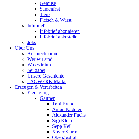
Gemüse
Samenfest
Tiere
Fleisch & Wurst
Infobrief
Infobrief abonnieren
Infobrief abbestellen
Jobs
Über Uns
Ansprechpartner
Wer wir sind
Was wir tun
Sei dabei
Unsere Geschichte
TAGWERK Marke
Erzeugen & Verarbeiten
Erzeugung
Gärtner
Toni Brandl
Anton Naderer
Alexander Fuchs
Sigi Klein
Sepp Keil
Xaver Sturm
Obergrashof