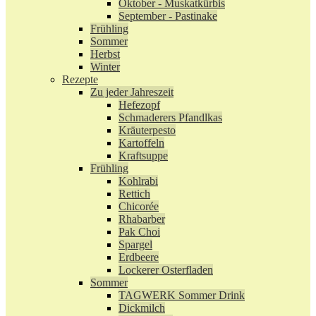
Oktober - Muskatkürbis
September - Pastinake
Frühling
Sommer
Herbst
Winter
Rezepte
Zu jeder Jahreszeit
Hefezopf
Schmaderers Pfandlkas
Kräuterpesto
Kartoffeln
Kraftsuppe
Frühling
Kohlrabi
Rettich
Chicorée
Rhabarber
Pak Choi
Spargel
Erdbeere
Lockerer Osterfladen
Sommer
TAGWERK Sommer Drink
Dickmilch