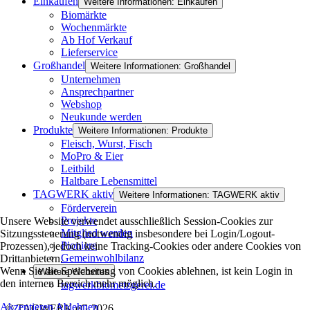
Einkaufen
Weitere Informationen: Einkaufen
Biomärkte
Wochenmärkte
Ab Hof Verkauf
Lieferservice
Großhandel
Weitere Informationen: Großhandel
Unternehmen
Ansprechpartner
Webshop
Neukunde werden
Produkte
Weitere Informationen: Produkte
Fleisch, Wurst, Fisch
MoPro & Eier
Leitbild
Haltbare Lebensmittel
TAGWERK aktiv
Weitere Informationen: TAGWERK aktiv
Förderverein
Projekte
Unsere Website verwendet ausschließlich Session-Cookies zur
Mitglied werden
Sitzungssteuerung (notwendig insbesondere bei Login/Logout-
Pioniere
Prozessen), jedoch keine Tracking-Cookies oder andere Cookies von
Gemeinwohlbilanz
Drittanbietern.
Wenn Sie die Speicherung von Cookies ablehnen, ist kein Login in
Weitere Websites
den internen Bereich mehr möglich.
tagwerkbiometzgerei.de
Akzeptieren
Ablehnen
© TAGWERK eG 2026