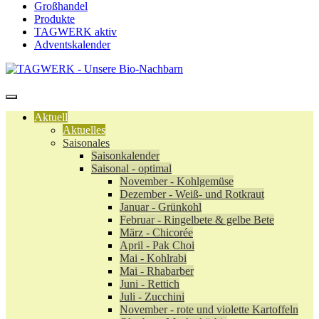
Großhandel
Produkte
TAGWERK aktiv
Adventskalender
Aktuell
Aktuelles
Saisonales
Saisonkalender
Saisonal - optimal
November - Kohlgemüse
Dezember - Weiß- und Rotkraut
Januar - Grünkohl
Februar - Ringelbete & gelbe Bete
März - Chicorée
April - Pak Choi
Mai - Kohlrabi
Mai - Rhabarber
Juni - Rettich
Juli - Zucchini
November - rote und violette Kartoffeln