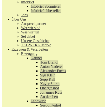
Infobrief
Infobrief abonnieren
Infobrief abbestellen
Jobs
Über Uns
Ansprechpartner
Wer wir sind
Was wir tun
Sei dabei
Unsere Geschichte
TAGWERK Marke
Erzeugen & Verarbeiten
Erzeugung
Gärtner
Toni Brandl
Anton Naderer
Alexander Fuchs
Sigi Klein
Sepp Keil
Xaver Sturm
Obergrashof
Johannes Rutz
An der Isen
Landwirte
Seepointerhof