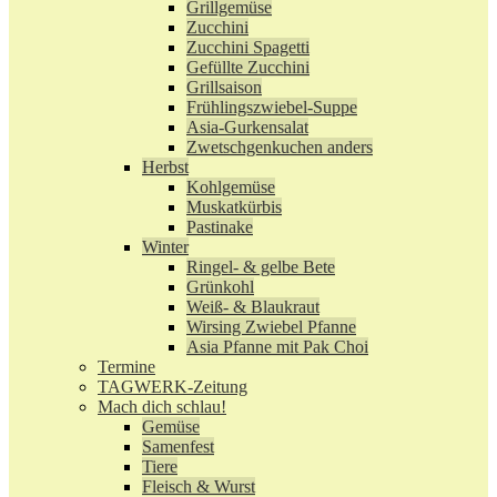
Grillgemüse
Zucchini
Zucchini Spagetti
Gefüllte Zucchini
Grillsaison
Frühlingszwiebel-Suppe
Asia-Gurkensalat
Zwetschgenkuchen anders
Herbst
Kohlgemüse
Muskatkürbis
Pastinake
Winter
Ringel- & gelbe Bete
Grünkohl
Weiß- & Blaukraut
Wirsing Zwiebel Pfanne
Asia Pfanne mit Pak Choi
Termine
TAGWERK-Zeitung
Mach dich schlau!
Gemüse
Samenfest
Tiere
Fleisch & Wurst