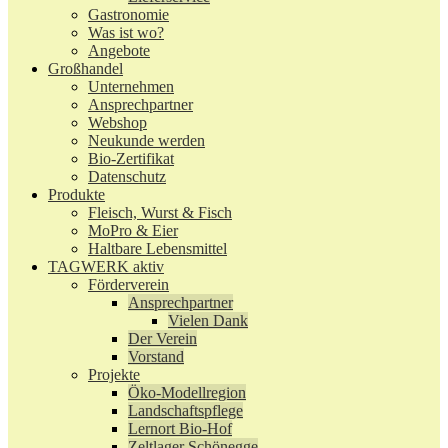
Gastronomie
Was ist wo?
Angebote
Großhandel
Unternehmen
Ansprechpartner
Webshop
Neukunde werden
Bio-Zertifikat
Datenschutz
Produkte
Fleisch, Wurst & Fisch
MoPro & Eier
Haltbare Lebensmittel
TAGWERK aktiv
Förderverein
Ansprechpartner
Vielen Dank
Der Verein
Vorstand
Projekte
Öko-Modellregion
Landschaftspflege
Lernort Bio-Hof
Zeltlager Schönegge