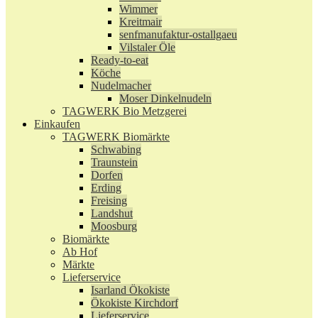
Wimmer
Kreitmair
senfmanufaktur-ostallgaeu
Vilstaler Öle
Ready-to-eat
Köche
Nudelmacher
Moser Dinkelnudeln
TAGWERK Bio Metzgerei
Einkaufen
TAGWERK Biomärkte
Schwabing
Traunstein
Dorfen
Erding
Freising
Landshut
Moosburg
Biomärkte
Ab Hof
Märkte
Lieferservice
Isarland Ökokiste
Ökokiste Kirchdorf
Lieferservice