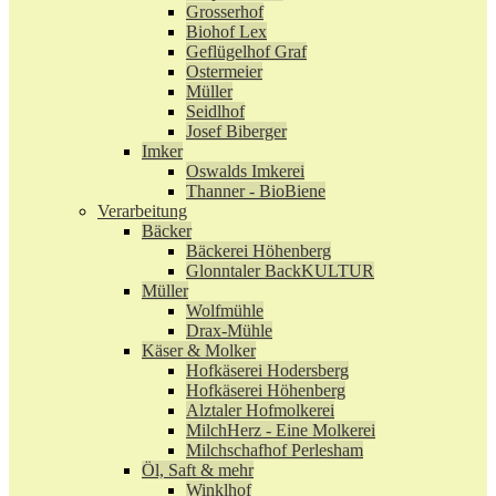
Grosserhof
Biohof Lex
Geflügelhof Graf
Ostermeier
Müller
Seidlhof
Josef Biberger
Imker
Oswalds Imkerei
Thanner - BioBiene
Verarbeitung
Bäcker
Bäckerei Höhenberg
Glonntaler BackKULTUR
Müller
Wolfmühle
Drax-Mühle
Käser & Molker
Hofkäserei Hodersberg
Hofkäserei Höhenberg
Alztaler Hofmolkerei
MilchHerz - Eine Molkerei
Milchschafhof Perlesham
Öl, Saft & mehr
Winklhof