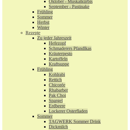
Oktober - Muskatkürbis
September - Pastinake
Frühling
Sommer
Herbst
Winter
Rezepte
Zu jeder Jahreszeit
Hefezopf
Schmaderers Pfandlkas
Kräuterpesto
Kartoffeln
Kraftsuppe
Frühling
Kohlrabi
Rettich
Chicorée
Rhabarber
Pak Choi
Spargel
Erdbeere
Lockerer Osterfladen
Sommer
TAGWERK Sommer Drink
Dickmilch