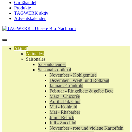
Großhandel
Produkte
TAGWERK aktiv
Adventskalender
Aktuell
Aktuelles
Saisonales
Saisonkalender
Saisonal - optimal
November - Kohlgemüse
Dezember - Weiß- und Rotkraut
Januar - Grünkohl
Februar - Ringelbete & gelbe Bete
März - Chicorée
April - Pak Choi
Mai - Kohlrabi
Mai - Rhabarber
Juni - Rettich
Juli - Zucchini
November - rote und violette Kartoffeln