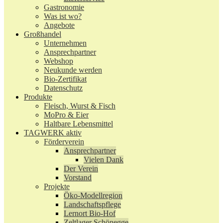
Gastronomie
Was ist wo?
Angebote
Großhandel
Unternehmen
Ansprechpartner
Webshop
Neukunde werden
Bio-Zertifikat
Datenschutz
Produkte
Fleisch, Wurst & Fisch
MoPro & Eier
Haltbare Lebensmittel
TAGWERK aktiv
Förderverein
Ansprechpartner
Vielen Dank
Der Verein
Vorstand
Projekte
Öko-Modellregion
Landschaftspflege
Lernort Bio-Hof
Zeltlager Schönegge