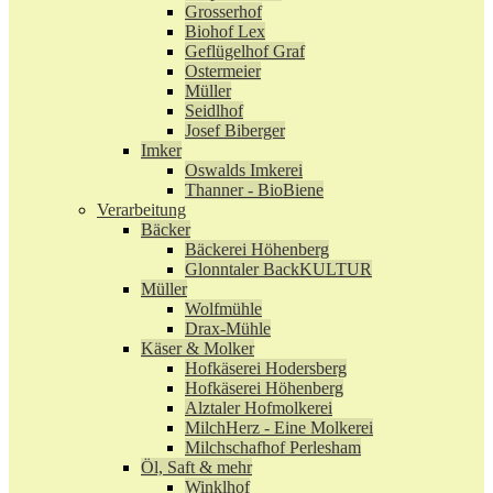
Grosserhof
Biohof Lex
Geflügelhof Graf
Ostermeier
Müller
Seidlhof
Josef Biberger
Imker
Oswalds Imkerei
Thanner - BioBiene
Verarbeitung
Bäcker
Bäckerei Höhenberg
Glonntaler BackKULTUR
Müller
Wolfmühle
Drax-Mühle
Käser & Molker
Hofkäserei Hodersberg
Hofkäserei Höhenberg
Alztaler Hofmolkerei
MilchHerz - Eine Molkerei
Milchschafhof Perlesham
Öl, Saft & mehr
Winklhof