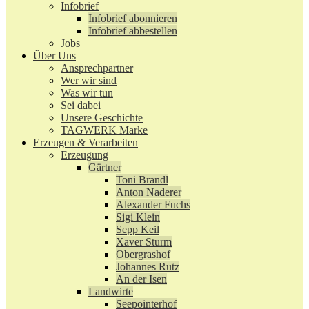
Infobrief
Infobrief abonnieren
Infobrief abbestellen
Jobs
Über Uns
Ansprechpartner
Wer wir sind
Was wir tun
Sei dabei
Unsere Geschichte
TAGWERK Marke
Erzeugen & Verarbeiten
Erzeugung
Gärtner
Toni Brandl
Anton Naderer
Alexander Fuchs
Sigi Klein
Sepp Keil
Xaver Sturm
Obergrashof
Johannes Rutz
An der Isen
Landwirte
Seepointerhof