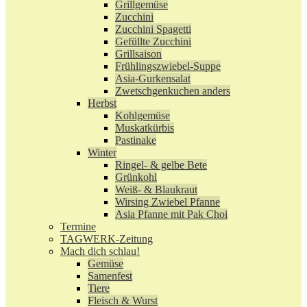
Grillgemüse
Zucchini
Zucchini Spagetti
Gefüllte Zucchini
Grillsaison
Frühlingszwiebel-Suppe
Asia-Gurkensalat
Zwetschgenkuchen anders
Herbst
Kohlgemüse
Muskatkürbis
Pastinake
Winter
Ringel- & gelbe Bete
Grünkohl
Weiß- & Blaukraut
Wirsing Zwiebel Pfanne
Asia Pfanne mit Pak Choi
Termine
TAGWERK-Zeitung
Mach dich schlau!
Gemüse
Samenfest
Tiere
Fleisch & Wurst