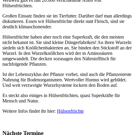
Weltweit gibt es fast 20.000 verschiedene Arten von
Hülsenfrüchten.
Großen Einsatz finden sie im Tierfutter. Darüber darf man allerdings
diskutieren. Essen wir Hülsenfrüchte direkt statt Fleisch, sind sie
deutlich klimaschonender.
Hülsenfrüchte haben aber noch eine Superkraft, die den meisten
nicht bekannt ist. Sie sind kleine Düngerfabriken! An ihren Wurzeln
siedeln sich Knöllchenbakterien an. Sie binden den Stickstoff an der
Wurzel. In den Wurzelknöllchen wird der in Aminosäuren
umgewandelt. Die decken sozusagen den Nährstofftisch für
nachfolgende Pflanzen.
Ist der Lebenszyklus der Pflanze vorbei, sind auch die Pflanzenreste
Nahrung für Bodenorganismen. Wertvoller Humus wird gebildet.
Und weit verzweigte Wurzelsysteme lockern den Boden auf.
Es steckt also einiges in Hülsenfrüchten, quasi Superkräfte für
Mensch und Natur.
Weitere Infos findet ihr hier:
Hülsenfrüchte
Nächste Termine