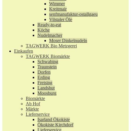
Wimmer
Kreitmair
senfmanufaktur-ostallgaeu
Vilstaler Öle
Ready-to-eat
Köche
Nudelmacher
Moser Dinkelnudeln
TAGWERK Bio Metzgerei
Einkaufen
TAGWERK Biomärkte
Schwabing
Traunstein
Dorfen
Erding
Freising
Landshut
Moosburg
Biomärkte
Ab Hof
Märkte
Lieferservice
Isarland Ökokiste
Ökokiste Kirchdorf
Lieferservice