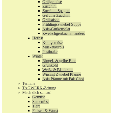
Grillgemüse
Zucchini
Zucchini Spagetti
Gefüllte Zucchini
Grillsaison
Frühlingszwiebel-Suppe
Asia-Gurkensalat
Zwetschgenkuchen anders
Herbst
Kohlgemüse
Muskatkürbis
Pastinake
Winter
Ringel- & gelbe Bete
Grünkohl
Weiß- & Blaukraut
Wirsing Zwiebel Pfanne
Asia Pfanne mit Pak Choi
Termine
TAGWERK-Zeitung
Mach dich schlau!
Gemüse
Samenfest
Tiere
Fleisch & Wurst