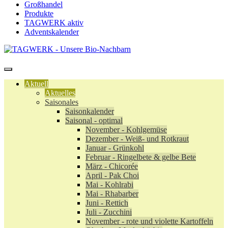
Großhandel
Produkte
TAGWERK aktiv
Adventskalender
Aktuell
Aktuelles
Saisonales
Saisonkalender
Saisonal - optimal
November - Kohlgemüse
Dezember - Weiß- und Rotkraut
Januar - Grünkohl
Februar - Ringelbete & gelbe Bete
März - Chicorée
April - Pak Choi
Mai - Kohlrabi
Mai - Rhabarber
Juni - Rettich
Juli - Zucchini
November - rote und violette Kartoffeln