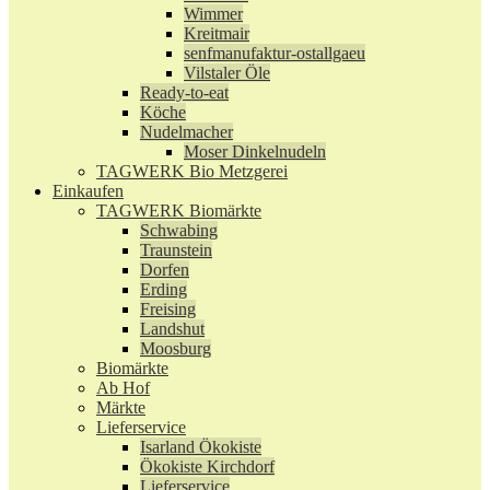
Wimmer
Kreitmair
senfmanufaktur-ostallgaeu
Vilstaler Öle
Ready-to-eat
Köche
Nudelmacher
Moser Dinkelnudeln
TAGWERK Bio Metzgerei
Einkaufen
TAGWERK Biomärkte
Schwabing
Traunstein
Dorfen
Erding
Freising
Landshut
Moosburg
Biomärkte
Ab Hof
Märkte
Lieferservice
Isarland Ökokiste
Ökokiste Kirchdorf
Lieferservice