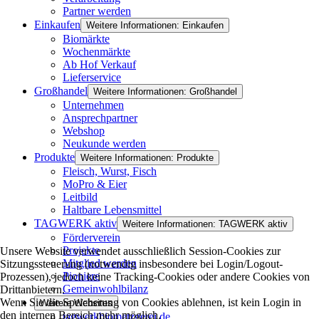
Partner werden
Einkaufen
Weitere Informationen: Einkaufen
Biomärkte
Wochenmärkte
Ab Hof Verkauf
Lieferservice
Großhandel
Weitere Informationen: Großhandel
Unternehmen
Ansprechpartner
Webshop
Neukunde werden
Produkte
Weitere Informationen: Produkte
Fleisch, Wurst, Fisch
MoPro & Eier
Leitbild
Haltbare Lebensmittel
TAGWERK aktiv
Weitere Informationen: TAGWERK aktiv
Förderverein
Projekte
Unsere Website verwendet ausschließlich Session-Cookies zur
Mitglied werden
Sitzungssteuerung (notwendig insbesondere bei Login/Logout-
Pioniere
Prozessen), jedoch keine Tracking-Cookies oder andere Cookies von
Gemeinwohlbilanz
Drittanbietern.
Wenn Sie die Speicherung von Cookies ablehnen, ist kein Login in
Weitere Websites
den internen Bereich mehr möglich.
tagwerkbiometzgerei.de