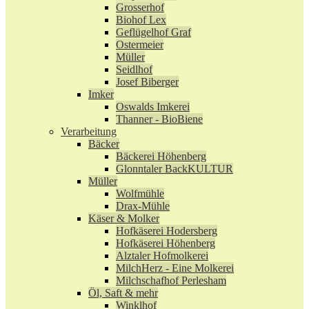
Grosserhof
Biohof Lex
Geflügelhof Graf
Ostermeier
Müller
Seidlhof
Josef Biberger
Imker
Oswalds Imkerei
Thanner - BioBiene
Verarbeitung
Bäcker
Bäckerei Höhenberg
Glonntaler BackKULTUR
Müller
Wolfmühle
Drax-Mühle
Käser & Molker
Hofkäserei Hodersberg
Hofkäserei Höhenberg
Alztaler Hofmolkerei
MilchHerz - Eine Molkerei
Milchschafhof Perlesham
Öl, Saft & mehr
Winklhof