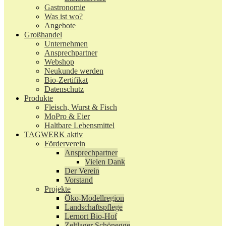
Gastronomie
Was ist wo?
Angebote
Großhandel
Unternehmen
Ansprechpartner
Webshop
Neukunde werden
Bio-Zertifikat
Datenschutz
Produkte
Fleisch, Wurst & Fisch
MoPro & Eier
Haltbare Lebensmittel
TAGWERK aktiv
Förderverein
Ansprechpartner
Vielen Dank
Der Verein
Vorstand
Projekte
Öko-Modellregion
Landschaftspflege
Lernort Bio-Hof
Zeltlager Schönegge