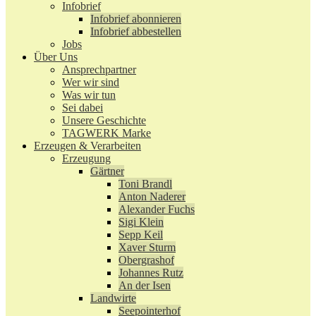
Infobrief
Infobrief abonnieren
Infobrief abbestellen
Jobs
Über Uns
Ansprechpartner
Wer wir sind
Was wir tun
Sei dabei
Unsere Geschichte
TAGWERK Marke
Erzeugen & Verarbeiten
Erzeugung
Gärtner
Toni Brandl
Anton Naderer
Alexander Fuchs
Sigi Klein
Sepp Keil
Xaver Sturm
Obergrashof
Johannes Rutz
An der Isen
Landwirte
Seepointerhof