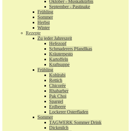
Oktober - Muskatkürbis
September - Pastinake
Frühling
Sommer
Herbst
Winter
Rezepte
Zu jeder Jahreszeit
Hefezopf
Schmaderers Pfandlkas
Kräuterpesto
Kartoffeln
Kraftsuppe
Frühling
Kohlrabi
Rettich
Chicorée
Rhabarber
Pak Choi
Spargel
Erdbeere
Lockerer Osterfladen
Sommer
TAGWERK Sommer Drink
Dickmilch