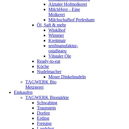
Alztaler Hofmolkerei
MilchHerz - Eine
Molkerei
Milchschafhof Perlesham
Öl, Saft & mehr
Winklhof
Wimmer
Kreitmair
senfmanufaktur-
ostallgaeu
Vilstaler Öle
Ready-to-eat
Köche
Nudelmacher
Moser Dinkelnudeln
TAGWERK Bio
Metzgerei
Einkaufen
TAGWERK Biomärkte
Schwabing
Traunstein
Dorfen
Erding
Freising
Landshut