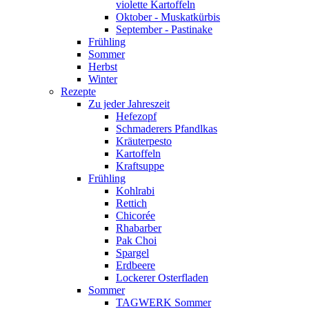
violette Kartoffeln
Oktober - Muskatkürbis
September - Pastinake
Frühling
Sommer
Herbst
Winter
Rezepte
Zu jeder Jahreszeit
Hefezopf
Schmaderers Pfandlkas
Kräuterpesto
Kartoffeln
Kraftsuppe
Frühling
Kohlrabi
Rettich
Chicorée
Rhabarber
Pak Choi
Spargel
Erdbeere
Lockerer Osterfladen
Sommer
TAGWERK Sommer