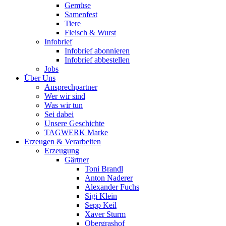
Gemüse
Samenfest
Tiere
Fleisch & Wurst
Infobrief
Infobrief abonnieren
Infobrief abbestellen
Jobs
Über Uns
Ansprechpartner
Wer wir sind
Was wir tun
Sei dabei
Unsere Geschichte
TAGWERK Marke
Erzeugen & Verarbeiten
Erzeugung
Gärtner
Toni Brandl
Anton Naderer
Alexander Fuchs
Sigi Klein
Sepp Keil
Xaver Sturm
Obergrashof