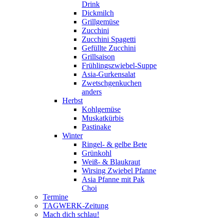
Drink
Dickmilch
Grillgemüse
Zucchini
Zucchini Spagetti
Gefüllte Zucchini
Grillsaison
Frühlingszwiebel-Suppe
Asia-Gurkensalat
Zwetschgenkuchen
anders
Herbst
Kohlgemüse
Muskatkürbis
Pastinake
Winter
Ringel- & gelbe Bete
Grünkohl
Weiß- & Blaukraut
Wirsing Zwiebel Pfanne
Asia Pfanne mit Pak
Choi
Termine
TAGWERK-Zeitung
Mach dich schlau!