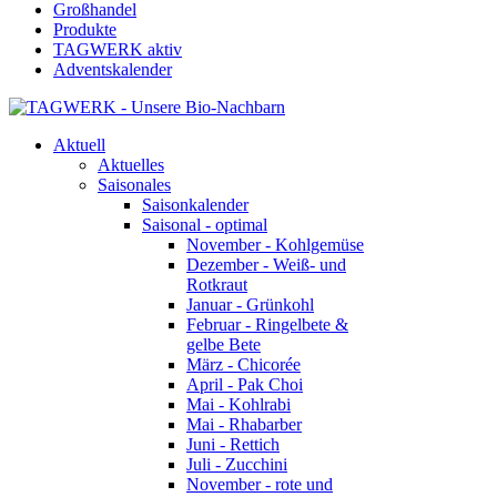
Großhandel
Produkte
TAGWERK aktiv
Adventskalender
Aktuell
Aktuelles
Saisonales
Saisonkalender
Saisonal - optimal
November - Kohlgemüse
Dezember - Weiß- und
Rotkraut
Januar - Grünkohl
Februar - Ringelbete &
gelbe Bete
März - Chicorée
April - Pak Choi
Mai - Kohlrabi
Mai - Rhabarber
Juni - Rettich
Juli - Zucchini
November - rote und