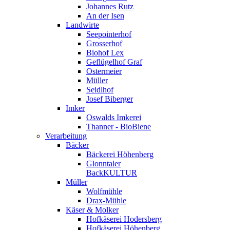
Johannes Rutz
An der Isen
Landwirte
Seepointerhof
Grosserhof
Biohof Lex
Geflügelhof Graf
Ostermeier
Müller
Seidlhof
Josef Biberger
Imker
Oswalds Imkerei
Thanner - BioBiene
Verarbeitung
Bäcker
Bäckerei Höhenberg
Glonntaler
BackKULTUR
Müller
Wolfmühle
Drax-Mühle
Käser & Molker
Hofkäserei Hodersberg
Hofkäserei Höhenberg