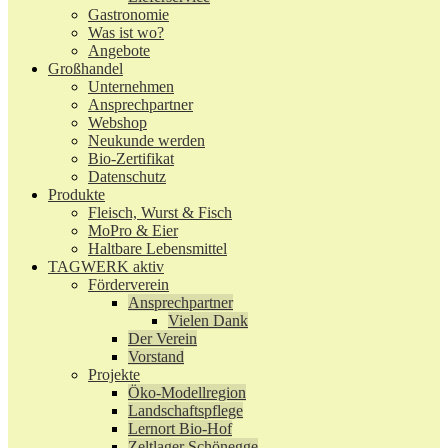
Gastronomie
Was ist wo?
Angebote
Großhandel
Unternehmen
Ansprechpartner
Webshop
Neukunde werden
Bio-Zertifikat
Datenschutz
Produkte
Fleisch, Wurst & Fisch
MoPro & Eier
Haltbare Lebensmittel
TAGWERK aktiv
Förderverein
Ansprechpartner
Vielen Dank
Der Verein
Vorstand
Projekte
Öko-Modellregion
Landschaftspflege
Lernort Bio-Hof
Zeltlager Schönegge