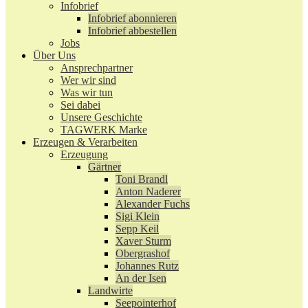
Infobrief
Infobrief abonnieren
Infobrief abbestellen
Jobs
Über Uns
Ansprechpartner
Wer wir sind
Was wir tun
Sei dabei
Unsere Geschichte
TAGWERK Marke
Erzeugen & Verarbeiten
Erzeugung
Gärtner
Toni Brandl
Anton Naderer
Alexander Fuchs
Sigi Klein
Sepp Keil
Xaver Sturm
Obergrashof
Johannes Rutz
An der Isen
Landwirte
Seepointerhof