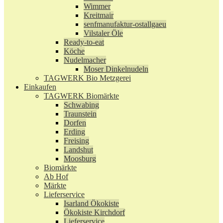
Wimmer
Kreitmair
senfmanufaktur-ostallgaeu
Vilstaler Öle
Ready-to-eat
Köche
Nudelmacher
Moser Dinkelnudeln
TAGWERK Bio Metzgerei
Einkaufen
TAGWERK Biomärkte
Schwabing
Traunstein
Dorfen
Erding
Freising
Landshut
Moosburg
Biomärkte
Ab Hof
Märkte
Lieferservice
Isarland Ökokiste
Ökokiste Kirchdorf
Lieferservice