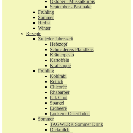
Oktober - Muskatkürbis
September - Pastinake
Frühling
Sommer
Herbst
Winter
Rezepte
Zu jeder Jahreszeit
Hefezopf
Schmaderers Pfandlkas
Kräuterpesto
Kartoffeln
Kraftsuppe
Frühling
Kohlrabi
Rettich
Chicorée
Rhabarber
Pak Choi
Spargel
Erdbeere
Lockerer Osterfladen
Sommer
TAGWERK Sommer Drink
Dickmilch