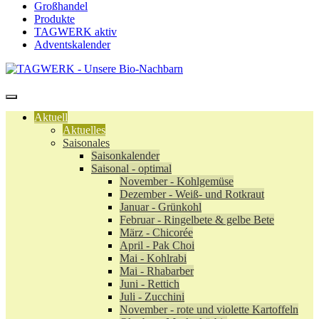
Großhandel
Produkte
TAGWERK aktiv
Adventskalender
Aktuell
Aktuelles
Saisonales
Saisonkalender
Saisonal - optimal
November - Kohlgemüse
Dezember - Weiß- und Rotkraut
Januar - Grünkohl
Februar - Ringelbete & gelbe Bete
März - Chicorée
April - Pak Choi
Mai - Kohlrabi
Mai - Rhabarber
Juni - Rettich
Juli - Zucchini
November - rote und violette Kartoffeln