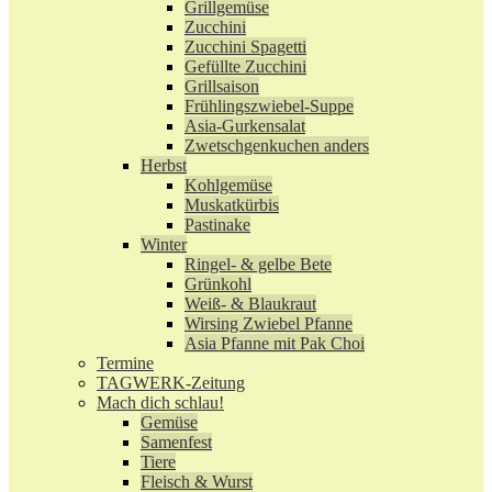
Grillgemüse
Zucchini
Zucchini Spagetti
Gefüllte Zucchini
Grillsaison
Frühlingszwiebel-Suppe
Asia-Gurkensalat
Zwetschgenkuchen anders
Herbst
Kohlgemüse
Muskatkürbis
Pastinake
Winter
Ringel- & gelbe Bete
Grünkohl
Weiß- & Blaukraut
Wirsing Zwiebel Pfanne
Asia Pfanne mit Pak Choi
Termine
TAGWERK-Zeitung
Mach dich schlau!
Gemüse
Samenfest
Tiere
Fleisch & Wurst