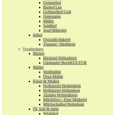
Grosserhof
Biohof Lex
Geflügelhof Graf
Ostermeier
Müller
Seidlhof
Josef Biberger
Imker
Oswalds Imkerei
Thanner - BioBiene
Verarbeitung
Bäcker
Bäckerei Höhenberg
Glonntaler BackKULTUR
Müller
Wolfmühle
Drax-Mühle
Käser & Molker
Hofkäserei Hodersberg
Hofkäserei Höhenberg
Alztaler Hofmolkerei
MilchHerz - Eine Molkerei
Milchschafhof Perlesham
Öl, Saft & mehr
Winklhof