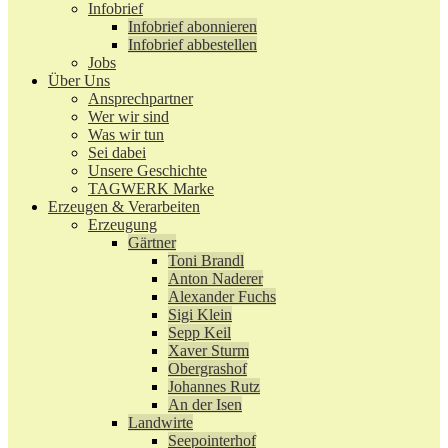
Infobrief
Infobrief abonnieren
Infobrief abbestellen
Jobs
Über Uns
Ansprechpartner
Wer wir sind
Was wir tun
Sei dabei
Unsere Geschichte
TAGWERK Marke
Erzeugen & Verarbeiten
Erzeugung
Gärtner
Toni Brandl
Anton Naderer
Alexander Fuchs
Sigi Klein
Sepp Keil
Xaver Sturm
Obergrashof
Johannes Rutz
An der Isen
Landwirte
Seepointerhof