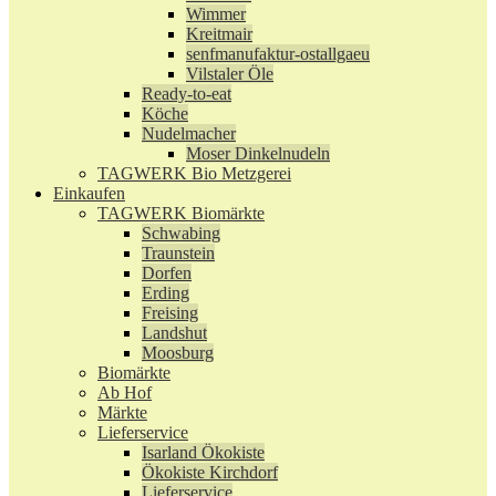
Wimmer
Kreitmair
senfmanufaktur-ostallgaeu
Vilstaler Öle
Ready-to-eat
Köche
Nudelmacher
Moser Dinkelnudeln
TAGWERK Bio Metzgerei
Einkaufen
TAGWERK Biomärkte
Schwabing
Traunstein
Dorfen
Erding
Freising
Landshut
Moosburg
Biomärkte
Ab Hof
Märkte
Lieferservice
Isarland Ökokiste
Ökokiste Kirchdorf
Lieferservice