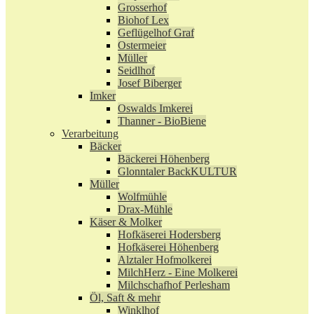
Grosserhof
Biohof Lex
Geflügelhof Graf
Ostermeier
Müller
Seidlhof
Josef Biberger
Imker
Oswalds Imkerei
Thanner - BioBiene
Verarbeitung
Bäcker
Bäckerei Höhenberg
Glonntaler BackKULTUR
Müller
Wolfmühle
Drax-Mühle
Käser & Molker
Hofkäserei Hodersberg
Hofkäserei Höhenberg
Alztaler Hofmolkerei
MilchHerz - Eine Molkerei
Milchschafhof Perlesham
Öl, Saft & mehr
Winklhof