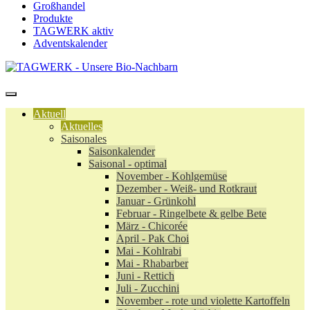
Großhandel
Produkte
TAGWERK aktiv
Adventskalender
Aktuell
Aktuelles
Saisonales
Saisonkalender
Saisonal - optimal
November - Kohlgemüse
Dezember - Weiß- und Rotkraut
Januar - Grünkohl
Februar - Ringelbete & gelbe Bete
März - Chicorée
April - Pak Choi
Mai - Kohlrabi
Mai - Rhabarber
Juni - Rettich
Juli - Zucchini
November - rote und violette Kartoffeln