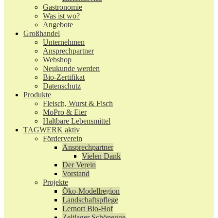
Gastronomie
Was ist wo?
Angebote
Großhandel
Unternehmen
Ansprechpartner
Webshop
Neukunde werden
Bio-Zertifikat
Datenschutz
Produkte
Fleisch, Wurst & Fisch
MoPro & Eier
Haltbare Lebensmittel
TAGWERK aktiv
Förderverein
Ansprechpartner
Vielen Dank
Der Verein
Vorstand
Projekte
Öko-Modellregion
Landschaftspflege
Lernort Bio-Hof
Zeltlager Schönegge