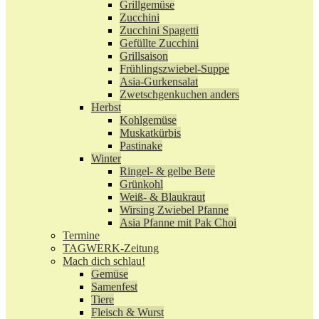
Grillgemüse
Zucchini
Zucchini Spagetti
Gefüllte Zucchini
Grillsaison
Frühlingszwiebel-Suppe
Asia-Gurkensalat
Zwetschgenkuchen anders
Herbst
Kohlgemüse
Muskatkürbis
Pastinake
Winter
Ringel- & gelbe Bete
Grünkohl
Weiß- & Blaukraut
Wirsing Zwiebel Pfanne
Asia Pfanne mit Pak Choi
Termine
TAGWERK-Zeitung
Mach dich schlau!
Gemüse
Samenfest
Tiere
Fleisch & Wurst