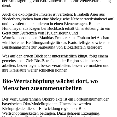
der Erntelagerung von Bio-Landwirten bis zur Weiterverarbeitung
dient.
Auch die ökologische Imkerei ist vertreten: Elisabeth Auer aus
Niederbergkirchen baut eine ökologische Nebenerwerbsimkerei auf
und investiert unter anderem in einen Bienenwagen. Rainer
Hundmeyer aus Kagen bei Buchbach erhält Unterstützung für ein
Gerät zum Aufsetzen von Hygienisierung und
Wurmkompostmieten. Matthias Emmerer aus Fraham bei Aschau
wird bei einer Belüftungsanlage für das Kartoffellager sowie einer
Bürstenmaschine zur Säuberung von Biokartoffeln gefördert.
Was auf den ersten Blick sehr unterschiedlich klingt, folgt einem
gemeinsamen Ziel: Bio-Betriebe in der Region sollen besser
arbeiten, besser lagern, besser verarbeiten, besser vermarkten und
ihre Kreisläufe weiter schließen können.
Bio-Wertschöpfung wächst dort, wo
Menschen zusammenarbeiten
Der Verfügungsrahmen Ökoprojekte ist ein Förderinstrument der
bayerischen Öko-Modellregionen. Unterstützt werden
Kleinprojekte, die zur Entwicklung regionaler Bio-
Wertschöpfungsketten beitragen. Dazu gehören Erzeugung,