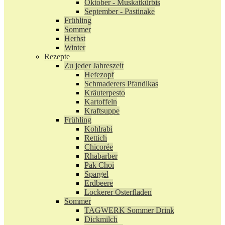
Oktober - Muskatkürbis
September - Pastinake
Frühling
Sommer
Herbst
Winter
Rezepte
Zu jeder Jahreszeit
Hefezopf
Schmaderers Pfandlkas
Kräuterpesto
Kartoffeln
Kraftsuppe
Frühling
Kohlrabi
Rettich
Chicorée
Rhabarber
Pak Choi
Spargel
Erdbeere
Lockerer Osterfladen
Sommer
TAGWERK Sommer Drink
Dickmilch