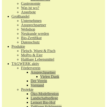
Gastronomie
Was ist wo?
Angebote
Großhandel
Unternehmen
Ansprechpartner
Webshop
Neukunde werden
Bio-Zertifikat
Datenschutz
Produkte
Fleisch, Wurst & Fisch
MoPro & Eier
Haltbare Lebensmittel
TAGWERK aktiv
Förderverein
Ansprechpartner
Vielen Dank
Der Verein
Vorstand
Projekte
Öko-Modellregion
Landschaftspflege
Lernort Bio-Hof
Zeltlager Schönegge