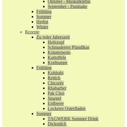
Oktober - Muskatkürbis
September - Pastinake
Frühling
Sommer
Herbst
Winter
Rezepte
Zu jeder Jahreszeit
Hefezopf
Schmaderers Pfandlkas
Kräuterpesto
Kartoffeln
Kraftsuppe
Frühling
Kohlrabi
Rettich
Chicorée
Rhabarber
Pak Choi
Spargel
Erdbeere
Lockerer Osterfladen
Sommer
TAGWERK Sommer Drink
Dickmilch