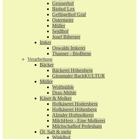
Grosserhof
Biohof Lex
Geflügelhof Graf
Ostermeier
Müller
Seidlhof
Josef Biberger
Imker
Oswalds Imkerei
Thanner - BioBiene
Verarbeitung
Bäcker
Bäckerei Höhenberg
Glonntaler BackKULTUR
Müller
Wolfmühle
Drax-Mühle
Käser & Molker
Hofkäserei Hodersberg
Hofkäserei Höhenberg
Alztaler Hofmolkerei
MilchHerz - Eine Molkerei
Milchschafhof Perlesham
Öl, Saft & mehr
Winklhof