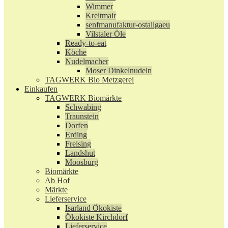
Wimmer
Kreitmair
senfmanufaktur-ostallgaeu
Vilstaler Öle
Ready-to-eat
Köche
Nudelmacher
Moser Dinkelnudeln
TAGWERK Bio Metzgerei
Einkaufen
TAGWERK Biomärkte
Schwabing
Traunstein
Dorfen
Erding
Freising
Landshut
Moosburg
Biomärkte
Ab Hof
Märkte
Lieferservice
Isarland Ökokiste
Ökokiste Kirchdorf
Lieferservice