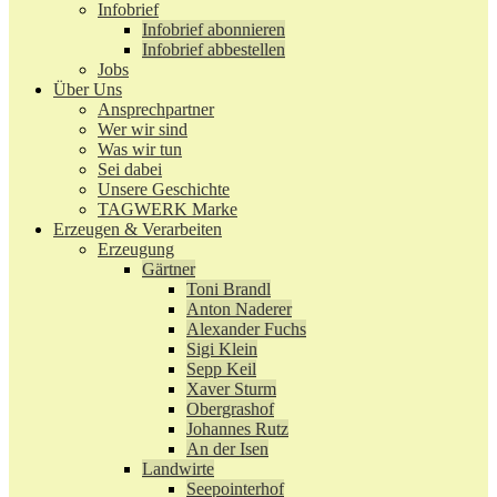
Infobrief
Infobrief abonnieren
Infobrief abbestellen
Jobs
Über Uns
Ansprechpartner
Wer wir sind
Was wir tun
Sei dabei
Unsere Geschichte
TAGWERK Marke
Erzeugen & Verarbeiten
Erzeugung
Gärtner
Toni Brandl
Anton Naderer
Alexander Fuchs
Sigi Klein
Sepp Keil
Xaver Sturm
Obergrashof
Johannes Rutz
An der Isen
Landwirte
Seepointerhof