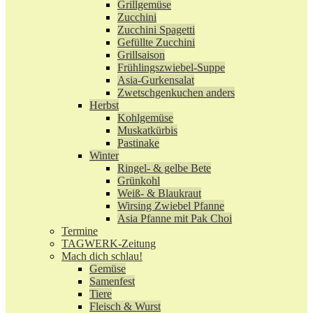
Grillgemüse
Zucchini
Zucchini Spagetti
Gefüllte Zucchini
Grillsaison
Frühlingszwiebel-Suppe
Asia-Gurkensalat
Zwetschgenkuchen anders
Herbst
Kohlgemüse
Muskatkürbis
Pastinake
Winter
Ringel- & gelbe Bete
Grünkohl
Weiß- & Blaukraut
Wirsing Zwiebel Pfanne
Asia Pfanne mit Pak Choi
Termine
TAGWERK-Zeitung
Mach dich schlau!
Gemüse
Samenfest
Tiere
Fleisch & Wurst