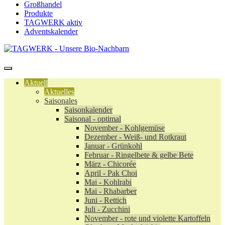
Großhandel
Produkte
TAGWERK aktiv
Adventskalender
Aktuell
Aktuelles
Saisonales
Saisonkalender
Saisonal - optimal
November - Kohlgemüse
Dezember - Weiß- und Rotkraut
Januar - Grünkohl
Februar - Ringelbete & gelbe Bete
März - Chicorée
April - Pak Choi
Mai - Kohlrabi
Mai - Rhabarber
Juni - Rettich
Juli - Zucchini
November - rote und violette Kartoffeln