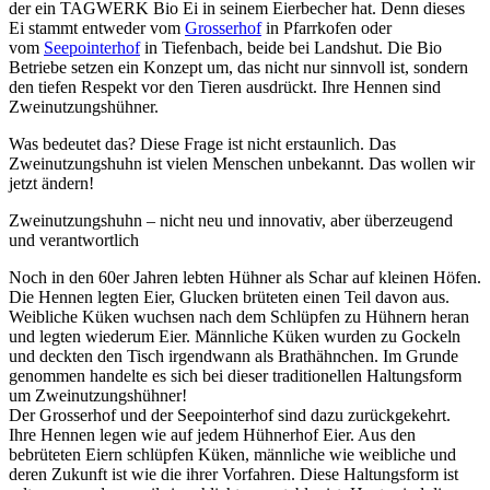
der ein TAGWERK Bio Ei in seinem Eierbecher hat. Denn dieses
Ei stammt entweder vom
Grosserhof
in Pfarrkofen oder
vom
Seepointerhof
in Tiefenbach, beide bei Landshut. Die Bio
Betriebe setzen ein Konzept um, das nicht nur sinnvoll ist, sondern
den tiefen Respekt vor den Tieren ausdrückt. Ihre Hennen sind
Zweinutzungshühner.
Was bedeutet das? Diese Frage ist nicht erstaunlich. Das
Zweinutzungshuhn ist vielen Menschen unbekannt. Das wollen wir
jetzt ändern!
Zweinutzungshuhn – nicht neu und innovativ, aber überzeugend
und verantwortlich
Noch in den 60er Jahren lebten Hühner als Schar auf kleinen Höfen.
Die Hennen legten Eier, Glucken brüteten einen Teil davon aus.
Weibliche Küken wuchsen nach dem Schlüpfen zu Hühnern heran
und legten wiederum Eier. Männliche Küken wurden zu Gockeln
und deckten den Tisch irgendwann als Brathähnchen. Im Grunde
genommen handelte es sich bei dieser traditionellen Haltungsform
um Zweinutzungshühner!
Der Grosserhof und der Seepointerhof sind dazu zurückgekehrt.
Ihre Hennen legen wie auf jedem Hühnerhof Eier. Aus den
bebrüteten Eiern schlüpfen Küken, männliche wie weibliche und
deren Zukunft ist wie die ihrer Vorfahren. Diese Haltungsform ist