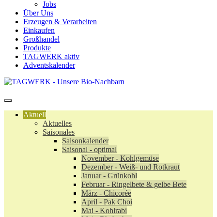
Jobs
Über Uns
Erzeugen & Verarbeiten
Einkaufen
Großhandel
Produkte
TAGWERK aktiv
Adventskalender
Aktuell
Aktuelles
Saisonales
Saisonkalender
Saisonal - optimal
November - Kohlgemüse
Dezember - Weiß- und Rotkraut
Januar - Grünkohl
Februar - Ringelbete & gelbe Bete
März - Chicorée
April - Pak Choi
Mai - Kohlrabi