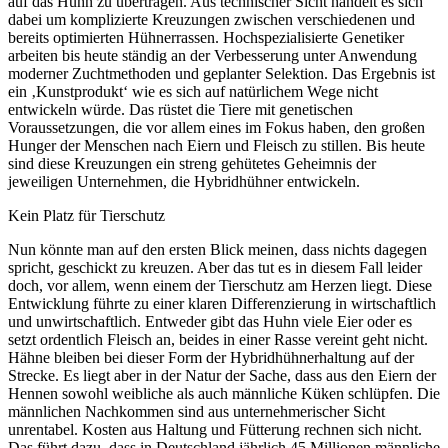
auf das Huhn zu übertragen. Aus technischer Sicht handelt es sich
dabei um komplizierte Kreuzungen zwischen verschiedenen und
bereits optimierten Hühnerrassen. Hochspezialisierte Genetiker
arbeiten bis heute ständig an der Verbesserung unter Anwendung
moderner Zuchtmethoden und geplanter Selektion. Das Ergebnis ist
ein ‚Kunstprodukt‘ wie es sich auf natürlichem Wege nicht
entwickeln würde. Das rüstet die Tiere mit genetischen
Voraussetzungen, die vor allem eines im Fokus haben, den großen
Hunger der Menschen nach Eiern und Fleisch zu stillen. Bis heute
sind diese Kreuzungen ein streng gehütetes Geheimnis der
jeweiligen Unternehmen, die Hybridhühner entwickeln.
Kein Platz für Tierschutz
Nun könnte man auf den ersten Blick meinen, dass nichts dagegen
spricht, geschickt zu kreuzen. Aber das tut es in diesem Fall leider
doch, vor allem, wenn einem der Tierschutz am Herzen liegt. Diese
Entwicklung führte zu einer klaren Differenzierung in wirtschaftlich
und unwirtschaftlich. Entweder gibt das Huhn viele Eier oder es
setzt ordentlich Fleisch an, beides in einer Rasse vereint geht nicht.
Hähne bleiben bei dieser Form der Hybridhühnerhaltung auf der
Strecke. Es liegt aber in der Natur der Sache, dass aus den Eiern der
Hennen sowohl weibliche als auch männliche Küken schlüpfen. Die
männlichen Nachkommen sind aus unternehmerischer Sicht
unrentabel. Kosten aus Haltung und Fütterung rechnen sich nicht.
Das führt dazu, dass in Deutschland jährlich 45 Millionen männliche