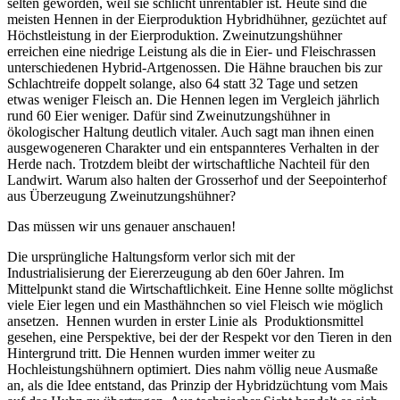
selten geworden, weil sie schlicht unrentabler ist. Heute sind die
meisten Hennen in der Eierproduktion Hybridhühner, gezüchtet auf
Höchstleistung in der Eierproduktion. Zweinutzungshühner
erreichen eine niedrige Leistung als die in Eier- und Fleischrassen
unterschiedenen Hybrid-Artgenossen. Die Hähne brauchen bis zur
Schlachtreife doppelt solange, also 64 statt 32 Tage und setzen
etwas weniger Fleisch an. Die Hennen legen im Vergleich jährlich
rund 60 Eier weniger. Dafür sind Zweinutzungshühner in
ökologischer Haltung deutlich vitaler. Auch sagt man ihnen einen
ausgewogeneren Charakter und ein entspannteres Verhalten in der
Herde nach. Trotzdem bleibt der wirtschaftliche Nachteil für den
Landwirt. Warum also halten der Grosserhof und der Seepointerhof
aus Überzeugung Zweinutzungshühner?
Das müssen wir uns genauer anschauen!
Die ursprüngliche Haltungsform verlor sich mit der
Industrialisierung der Eiererzeugung ab den 60er Jahren. Im
Mittelpunkt stand die Wirtschaftlichkeit. Eine Henne sollte möglichst
viele Eier legen und ein Masthähnchen so viel Fleisch wie möglich
ansetzen. Hennen wurden in erster Linie als Produktionsmittel
gesehen, eine Perspektive, bei der der Respekt vor den Tieren in den
Hintergrund tritt. Die Hennen wurden immer weiter zu
Hochleistungshühnern optimiert. Dies nahm völlig neue Ausmaße
an, als die Idee entstand, das Prinzip der Hybridzüchtung vom Mais