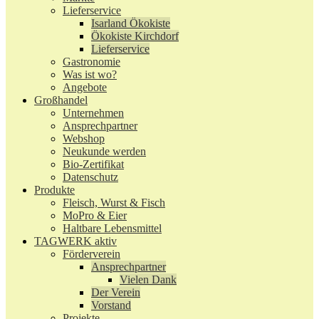
Lieferservice
Isarland Ökokiste
Ökokiste Kirchdorf
Lieferservice
Gastronomie
Was ist wo?
Angebote
Großhandel
Unternehmen
Ansprechpartner
Webshop
Neukunde werden
Bio-Zertifikat
Datenschutz
Produkte
Fleisch, Wurst & Fisch
MoPro & Eier
Haltbare Lebensmittel
TAGWERK aktiv
Förderverein
Ansprechpartner
Vielen Dank
Der Verein
Vorstand
Projekte