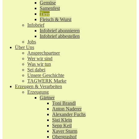
Gemüse
Samenfest
Tiere
Fleisch & Wurst
Infobrief
Infobrief abonnieren
Infobrief abbestellen
Jobs
Über Uns
Ansprechpartner
Wer wir sind
Was wir tun
Sei dabei
Unsere Geschichte
TAGWERK Marke
Erzeugen & Verarbeiten
Erzeugung
Gärtner
Toni Brandl
Anton Naderer
Alexander Fuchs
Sigi Klein
Sepp Keil
Xaver Sturm
Obergrashof