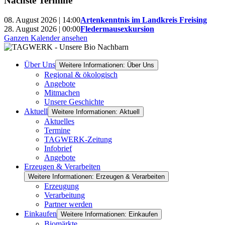
Nächste Termine
08. August 2026 | 14:00
Artenkenntnis im Landkreis Freising
28. August 2026 | 00:00
Fledermausexkursion
Ganzen Kalender ansehen
Über Uns
Weitere Informationen: Über Uns
Regional & ökologisch
Angebote
Mitmachen
Unsere Geschichte
Aktuell
Weitere Informationen: Aktuell
Aktuelles
Termine
TAGWERK-Zeitung
Infobrief
Angebote
Erzeugen & Verarbeiten
Weitere Informationen: Erzeugen & Verarbeiten
Erzeugung
Verarbeitung
Partner werden
Einkaufen
Weitere Informationen: Einkaufen
Biomärkte