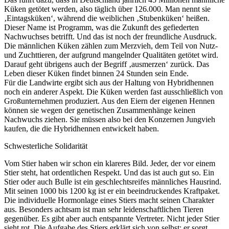
Küken getötet werden, also täglich über 126.000. Man nennt sie
‚Eintagsküken‘, während die weiblichen ‚Stubenküken‘ heißen.
Dieser Name ist Programm, was die Zukunft des gefiederten
Nachwuchses betrifft. Und das ist noch der freundliche Ausdruck.
Die männlichen Küken zählen zum Merzvieh, dem Teil von Nutz-
und Zuchttieren, der aufgrund mangelnder Qualitäten getötet wird.
Darauf geht übrigens auch der Begriff ‚ausmerzen‘ zurück. Das
Leben dieser Küken findet binnen 24 Stunden sein Ende.
Für die Landwirte ergibt sich aus der Haltung von Hybridhennen
noch ein anderer Aspekt. Die Küken werden fast ausschließlich von
Großunternehmen produziert. Aus den Eiern der eigenen Hennen
können sie wegen der genetischen Zusammenhänge keinen
Nachwuchs ziehen. Sie müssen also bei den Konzernen Jungvieh
kaufen, die die Hybridhennen entwickelt haben.
Schwesterliche Solidarität
Vom Stier haben wir schon ein klareres Bild. Jeder, der vor einem
Stier steht, hat ordentlichen Respekt. Und das ist auch gut so. Ein
Stier oder auch Bulle ist ein geschlechtsreifes männliches Hausrind.
Mit seinen 1000 bis 1200 kg ist er ein beeindruckendes Kraftpaket.
Die individuelle Hormonlage eines Stiers macht seinen Charakter
aus. Besonders achtsam ist man sehr leidenschaftlichen Tieren
gegenüber. Es gibt aber auch entspannte Vertreter. Nicht jeder Stier
sieht rot. Die Aufgabe des Stiers erklärt sich von selbst: er sorgt