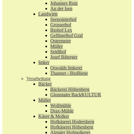
Johannes Rutz
An der Isen
Landwirte
Seepointerhof
Grosserhof
Biohof Lex
Geflügelhof Graf
Ostermeier
Müller
Seidlhof
Josef Biberger
Imker
Oswalds Imkerei
Thanner - BioBiene
Verarbeitung
Bäcker
Bäckerei Höhenberg
Glonntaler BackKULTUR
Müller
Wolfmühle
Drax-Mühle
Käser & Molker
Hofkäserei Hodersberg
Hofkäserei Höhenberg
Alztaler Hofmolkerei