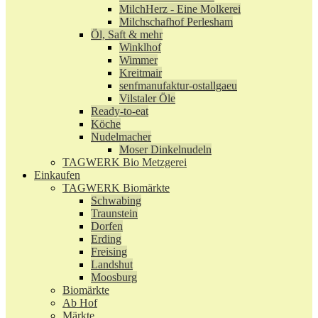
MilchHerz - Eine Molkerei
Milchschafhof Perlesham
Öl, Saft & mehr
Winklhof
Wimmer
Kreitmair
senfmanufaktur-ostallgaeu
Vilstaler Öle
Ready-to-eat
Köche
Nudelmacher
Moser Dinkelnudeln
TAGWERK Bio Metzgerei
Einkaufen
TAGWERK Biomärkte
Schwabing
Traunstein
Dorfen
Erding
Freising
Landshut
Moosburg
Biomärkte
Ab Hof
Märkte