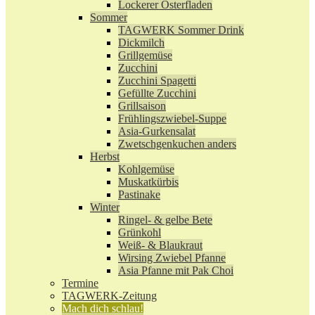
Lockerer Osterfladen
Sommer
TAGWERK Sommer Drink
Dickmilch
Grillgemüse
Zucchini
Zucchini Spagetti
Gefüllte Zucchini
Grillsaison
Frühlingszwiebel-Suppe
Asia-Gurkensalat
Zwetschgenkuchen anders
Herbst
Kohlgemüse
Muskatkürbis
Pastinake
Winter
Ringel- & gelbe Bete
Grünkohl
Weiß- & Blaukraut
Wirsing Zwiebel Pfanne
Asia Pfanne mit Pak Choi
Termine
TAGWERK-Zeitung
Mach dich schlau!