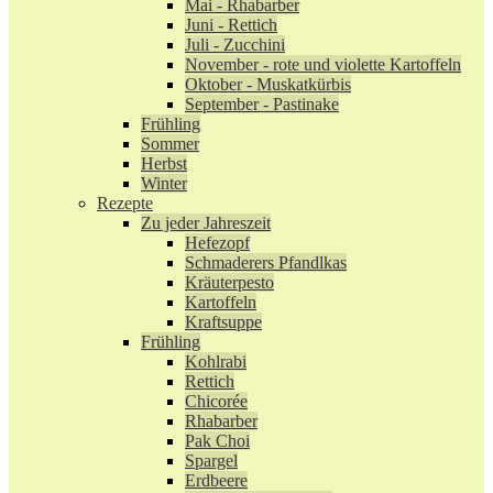
Mai - Rhabarber
Juni - Rettich
Juli - Zucchini
November - rote und violette Kartoffeln
Oktober - Muskatkürbis
September - Pastinake
Frühling
Sommer
Herbst
Winter
Rezepte
Zu jeder Jahreszeit
Hefezopf
Schmaderers Pfandlkas
Kräuterpesto
Kartoffeln
Kraftsuppe
Frühling
Kohlrabi
Rettich
Chicorée
Rhabarber
Pak Choi
Spargel
Erdbeere