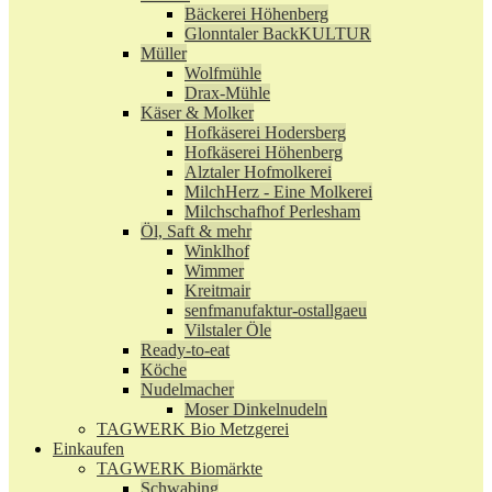
Bäckerei Höhenberg
Glonntaler BackKULTUR
Müller
Wolfmühle
Drax-Mühle
Käser & Molker
Hofkäserei Hodersberg
Hofkäserei Höhenberg
Alztaler Hofmolkerei
MilchHerz - Eine Molkerei
Milchschafhof Perlesham
Öl, Saft & mehr
Winklhof
Wimmer
Kreitmair
senfmanufaktur-ostallgaeu
Vilstaler Öle
Ready-to-eat
Köche
Nudelmacher
Moser Dinkelnudeln
TAGWERK Bio Metzgerei
Einkaufen
TAGWERK Biomärkte
Schwabing