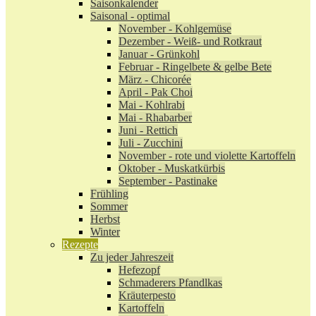
Saisonkalender
Saisonal - optimal
November - Kohlgemüse
Dezember - Weiß- und Rotkraut
Januar - Grünkohl
Februar - Ringelbete & gelbe Bete
März - Chicorée
April - Pak Choi
Mai - Kohlrabi
Mai - Rhabarber
Juni - Rettich
Juli - Zucchini
November - rote und violette Kartoffeln
Oktober - Muskatkürbis
September - Pastinake
Frühling
Sommer
Herbst
Winter
Rezepte
Zu jeder Jahreszeit
Hefezopf
Schmaderers Pfandlkas
Kräuterpesto
Kartoffeln