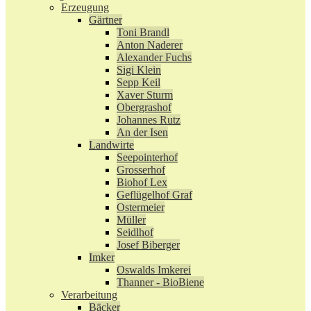
Erzeugung
Gärtner
Toni Brandl
Anton Naderer
Alexander Fuchs
Sigi Klein
Sepp Keil
Xaver Sturm
Obergrashof
Johannes Rutz
An der Isen
Landwirte
Seepointerhof
Grosserhof
Biohof Lex
Geflügelhof Graf
Ostermeier
Müller
Seidlhof
Josef Biberger
Imker
Oswalds Imkerei
Thanner - BioBiene
Verarbeitung
Bäcker