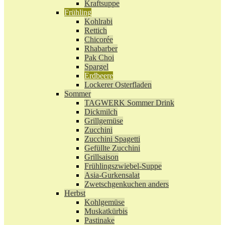
Kraftsuppe
Frühling
Kohlrabi
Rettich
Chicorée
Rhabarber
Pak Choi
Spargel
Erdbeere
Lockerer Osterfladen
Sommer
TAGWERK Sommer Drink
Dickmilch
Grillgemüse
Zucchini
Zucchini Spagetti
Gefüllte Zucchini
Grillsaison
Frühlingszwiebel-Suppe
Asia-Gurkensalat
Zwetschgenkuchen anders
Herbst
Kohlgemüse
Muskatkürbis
Pastinake