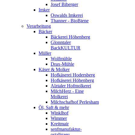
Josef Biberger
Imker
Oswalds Imkerei
Thanner - BioBiene
Verarbeitung
Bäcker
Bäckerei Höhenberg
Glonntaler
BackKULTUR
Müller
Wolfmühle
Drax-Mühle
Käser & Molker
Hofkäserei Hodersberg
Hofkäserei Höhenberg
Alztaler Hofmolkerei
MilchHerz - Eine
Molkerei
Milchschafhof Perlesham
Öl, Saft & mehr
Winklhof
Wimmer
Kreitmair
senfmanufaktur-
ostallgaeu