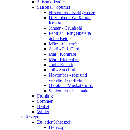
Saisonkalender
Saisonal - optimal
November - Kohlgemüse
Dezember - Weiß- und
Rotkraut
Januar - Grünkohl
Februar - Ringelbete &
gelbe Bete
März - Chicorée
April - Pak Choi
Mai - Kohlrabi
Mai - Rhabarber
Juni - Rettich
Juli - Zucchini
November - rote und
violette Kartoffeln
Oktober - Muskatkürbis
September - Pastinake
Frühling
Sommer
Herbst
Winter
Rezepte
Zu jeder Jahreszeit
Hefezopf