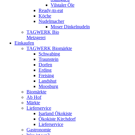
Vilstaler Öle
Ready-to-eat
Köche
Nudelmacher
Moser Dinkelnudeln
TAGWERK Bio
Metzgerei
Einkaufen
TAGWERK Biomärkte
Schwabing
Traunstein
Dorfen
Erding
Freising
Landshut
Moosburg
Biomärkte
Ab Hof
Märkte
Lieferservice
Isarland Ökokiste
Ökokiste Kirchdorf
Lieferservice
Gastronomie