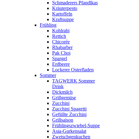
Schmaderers Pfandlkas
Kräuterpesto
Kartoffeln
Kraftsuppe
Frühling
Kohlrabi
Rettich
Chicorée
Rhabarber
Pak Choi
Spargel
Erdbeere
Lockerer Osterfladen
Sommer
TAGWERK Sommer
Drink
Dickmilch
Grillgemüse
Zucchini
Zucchini Spagetti
Gefüllte Zucchini
Grillsaison
Frühlingszwiebel-Suppe
Asia-Gurkensalat
Zwetschgenkuchen