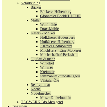
Verarbeitung
Bäcker
Bäckerei Höhenberg
Glonntaler BackKULTUR
Müller
Wolfmühle
Drax-Mühle
Käser & Molker
Hofkäserei Hodersberg
Hofkäserei Höhenberg
Alztaler Hofmolkerei
MilchHerz - Eine Molkerei
Milchschafhof Perlesham
Öl, Saft & mehr
Winklhof
Wimmer
Kreitmair
senfmanufaktur-ostallgaeu
Vilstaler Öle
Ready-to-eat
Köche
Nudelmacher
Moser Dinkelnudeln
TAGWERK Bio Metzgerei
Einkaufen