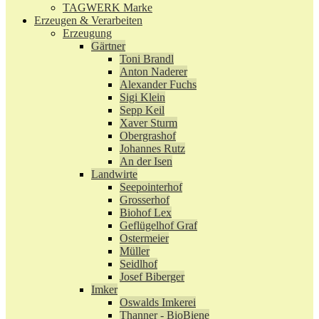
TAGWERK Marke
Erzeugen & Verarbeiten
Erzeugung
Gärtner
Toni Brandl
Anton Naderer
Alexander Fuchs
Sigi Klein
Sepp Keil
Xaver Sturm
Obergrashof
Johannes Rutz
An der Isen
Landwirte
Seepointerhof
Grosserhof
Biohof Lex
Geflügelhof Graf
Ostermeier
Müller
Seidlhof
Josef Biberger
Imker
Oswalds Imkerei
Thanner - BioBiene