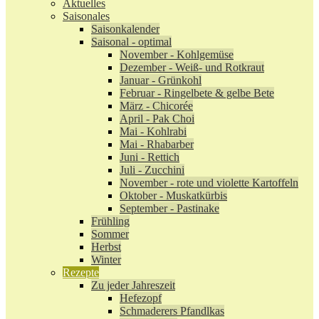
Aktuelles
Saisonales
Saisonkalender
Saisonal - optimal
November - Kohlgemüse
Dezember - Weiß- und Rotkraut
Januar - Grünkohl
Februar - Ringelbete & gelbe Bete
März - Chicorée
April - Pak Choi
Mai - Kohlrabi
Mai - Rhabarber
Juni - Rettich
Juli - Zucchini
November - rote und violette Kartoffeln
Oktober - Muskatkürbis
September - Pastinake
Frühling
Sommer
Herbst
Winter
Rezepte
Zu jeder Jahreszeit
Hefezopf
Schmaderers Pfandlkas