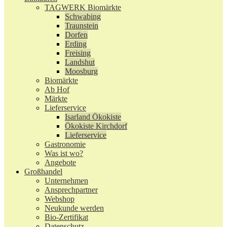
TAGWERK Biomärkte
Schwabing
Traunstein
Dorfen
Erding
Freising
Landshut
Moosburg
Biomärkte
Ab Hof
Märkte
Lieferservice
Isarland Ökokiste
Ökokiste Kirchdorf
Lieferservice
Gastronomie
Was ist wo?
Angebote
Großhandel
Unternehmen
Ansprechpartner
Webshop
Neukunde werden
Bio-Zertifikat
Datenschutz