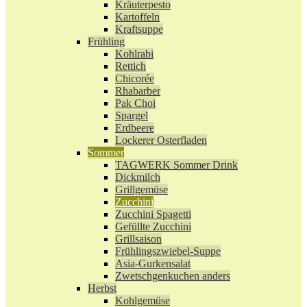
Kräuterpesto
Kartoffeln
Kraftsuppe
Frühling
Kohlrabi
Rettich
Chicorée
Rhabarber
Pak Choi
Spargel
Erdbeere
Lockerer Osterfladen
Sommer
TAGWERK Sommer Drink
Dickmilch
Grillgemüse
Zucchini
Zucchini Spagetti
Gefüllte Zucchini
Grillsaison
Frühlingszwiebel-Suppe
Asia-Gurkensalat
Zwetschgenkuchen anders
Herbst
Kohlgemüse