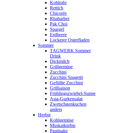
Kohlrabi
Rettich
Chicorée
Rhabarber
Pak Choi
Spargel
Erdbeere
Lockerer Osterfladen
Sommer
TAGWERK Sommer
Drink
Dickmilch
Grillgemüse
Zucchini
Zucchini Spagetti
Gefüllte Zucchini
Grillsaison
Frühlingszwiebel-Suppe
Asia-Gurkensalat
Zwetschgenkuchen
anders
Herbst
Kohlgemüse
Muskatkürbis
Pastinake