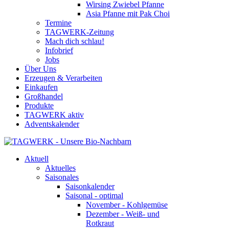
Wirsing Zwiebel Pfanne
Asia Pfanne mit Pak Choi
Termine
TAGWERK-Zeitung
Mach dich schlau!
Infobrief
Jobs
Über Uns
Erzeugen & Verarbeiten
Einkaufen
Großhandel
Produkte
TAGWERK aktiv
Adventskalender
Aktuell
Aktuelles
Saisonales
Saisonkalender
Saisonal - optimal
November - Kohlgemüse
Dezember - Weiß- und
Rotkraut