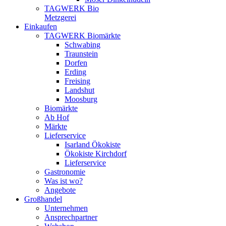
TAGWERK Bio
Metzgerei
Einkaufen
TAGWERK Biomärkte
Schwabing
Traunstein
Dorfen
Erding
Freising
Landshut
Moosburg
Biomärkte
Ab Hof
Märkte
Lieferservice
Isarland Ökokiste
Ökokiste Kirchdorf
Lieferservice
Gastronomie
Was ist wo?
Angebote
Großhandel
Unternehmen
Ansprechpartner