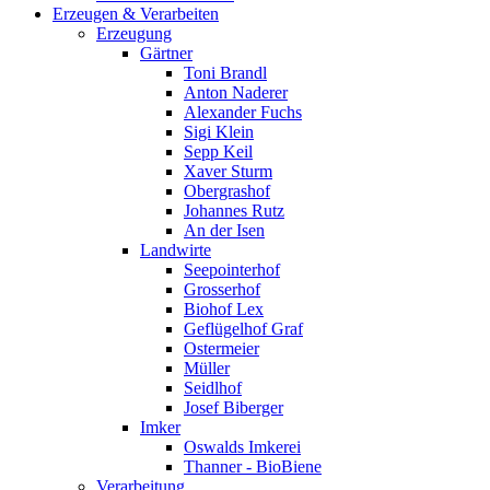
Erzeugen & Verarbeiten
Erzeugung
Gärtner
Toni Brandl
Anton Naderer
Alexander Fuchs
Sigi Klein
Sepp Keil
Xaver Sturm
Obergrashof
Johannes Rutz
An der Isen
Landwirte
Seepointerhof
Grosserhof
Biohof Lex
Geflügelhof Graf
Ostermeier
Müller
Seidlhof
Josef Biberger
Imker
Oswalds Imkerei
Thanner - BioBiene
Verarbeitung