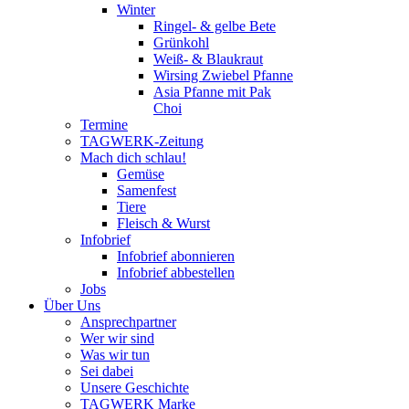
Winter
Ringel- & gelbe Bete
Grünkohl
Weiß- & Blaukraut
Wirsing Zwiebel Pfanne
Asia Pfanne mit Pak
Choi
Termine
TAGWERK-Zeitung
Mach dich schlau!
Gemüse
Samenfest
Tiere
Fleisch & Wurst
Infobrief
Infobrief abonnieren
Infobrief abbestellen
Jobs
Über Uns
Ansprechpartner
Wer wir sind
Was wir tun
Sei dabei
Unsere Geschichte
TAGWERK Marke