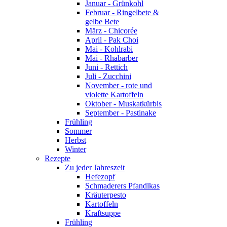
Januar - Grünkohl
Februar - Ringelbete &
gelbe Bete
März - Chicorée
April - Pak Choi
Mai - Kohlrabi
Mai - Rhabarber
Juni - Rettich
Juli - Zucchini
November - rote und
violette Kartoffeln
Oktober - Muskatkürbis
September - Pastinake
Frühling
Sommer
Herbst
Winter
Rezepte
Zu jeder Jahreszeit
Hefezopf
Schmaderers Pfandlkas
Kräuterpesto
Kartoffeln
Kraftsuppe
Frühling