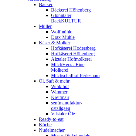
Bäcker
Bäckerei Höhenberg
Glonntaler
BackKULTUR
Müller
Wolfmühle
Drax-Mühle
Käser & Molker
Hofkäserei Hodersberg
Hofkäserei Höhenberg
Alztaler Hofmolkerei
MilchHerz - Eine
Molkerei
Milchschafhof Perlesham
Öl, Saft & mehr
Winklhof
Wimmer
Kreitmair
senfmanufaktur-
ostallgaeu
Vilstaler Öle
Ready-to-eat
Köche
Nudelmacher
Moser Dinkelnudeln