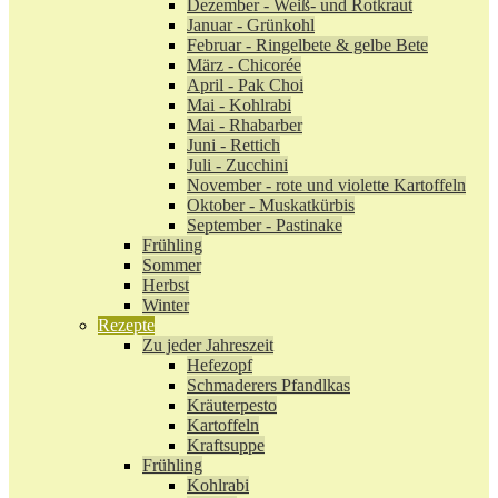
Dezember - Weiß- und Rotkraut
Januar - Grünkohl
Februar - Ringelbete & gelbe Bete
März - Chicorée
April - Pak Choi
Mai - Kohlrabi
Mai - Rhabarber
Juni - Rettich
Juli - Zucchini
November - rote und violette Kartoffeln
Oktober - Muskatkürbis
September - Pastinake
Frühling
Sommer
Herbst
Winter
Rezepte
Zu jeder Jahreszeit
Hefezopf
Schmaderers Pfandlkas
Kräuterpesto
Kartoffeln
Kraftsuppe
Frühling
Kohlrabi