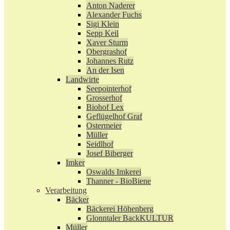
Anton Naderer
Alexander Fuchs
Sigi Klein
Sepp Keil
Xaver Sturm
Obergrashof
Johannes Rutz
An der Isen
Landwirte
Seepointerhof
Grosserhof
Biohof Lex
Geflügelhof Graf
Ostermeier
Müller
Seidlhof
Josef Biberger
Imker
Oswalds Imkerei
Thanner - BioBiene
Verarbeitung
Bäcker
Bäckerei Höhenberg
Glonntaler BackKULTUR
Müller