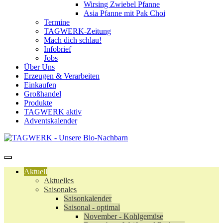
Wirsing Zwiebel Pfanne
Asia Pfanne mit Pak Choi
Termine
TAGWERK-Zeitung
Mach dich schlau!
Infobrief
Jobs
Über Uns
Erzeugen & Verarbeiten
Einkaufen
Großhandel
Produkte
TAGWERK aktiv
Adventskalender
Aktuell
Aktuelles
Saisonales
Saisonkalender
Saisonal - optimal
November - Kohlgemüse