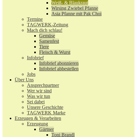
Weiß- & Blaukraut
Wirsing Zwiebel Pfanne
Asia Pfanne mit Pak Choi
Termine
TAGWERK-Zeitung
Mach dich schlau!
Gemüse
Samenfest
Tiere
Fleisch & Wurst
Infobrief
Infobrief abonnieren
Infobrief abbestellen
Jobs
Über Uns
Ansprechpartner
Wer wir sind
Was wir tun
Sei dabei
Unsere Geschichte
TAGWERK Marke
Erzeugen & Verarbeiten
Erzeugung
Gärtner
Toni Brandl