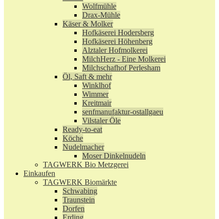
Wolfmühle
Drax-Mühle
Käser & Molker
Hofkäserei Hodersberg
Hofkäserei Höhenberg
Alztaler Hofmolkerei
MilchHerz - Eine Molkerei
Milchschafhof Perlesham
Öl, Saft & mehr
Winklhof
Wimmer
Kreitmair
senfmanufaktur-ostallgaeu
Vilstaler Öle
Ready-to-eat
Köche
Nudelmacher
Moser Dinkelnudeln
TAGWERK Bio Metzgerei
Einkaufen
TAGWERK Biomärkte
Schwabing
Traunstein
Dorfen
Erding