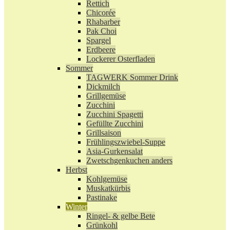
Rettich
Chicorée
Rhabarber
Pak Choi
Spargel
Erdbeere
Lockerer Osterfladen
Sommer
TAGWERK Sommer Drink
Dickmilch
Grillgemüse
Zucchini
Zucchini Spagetti
Gefüllte Zucchini
Grillsaison
Frühlingszwiebel-Suppe
Asia-Gurkensalat
Zwetschgenkuchen anders
Herbst
Kohlgemüse
Muskatkürbis
Pastinake
Winter
Ringel- & gelbe Bete
Grünkohl