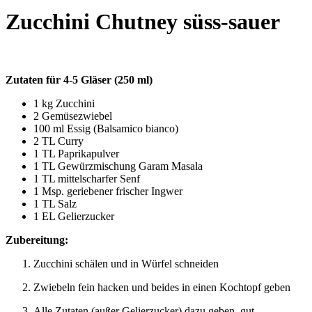
Zucchini Chutney süss-sauer
Zutaten für 4-5 Gläser (250 ml)
1 kg Zucchini
2 Gemüsezwiebel
100 ml Essig (Balsamico bianco)
2 TL Curry
1 TL Paprikapulver
1 TL Gewürzmischung Garam Masala
1 TL mittelscharfer Senf
1 Msp. geriebener frischer Ingwer
1 TL Salz
1 EL Gelierzucker
Zubereitung:
Zucchini schälen und in Würfel schneiden
Zwiebeln fein hacken und beides in einen Kochtopf geben
Alle Zutaten (außer Gelierzucker) dazu geben, gut