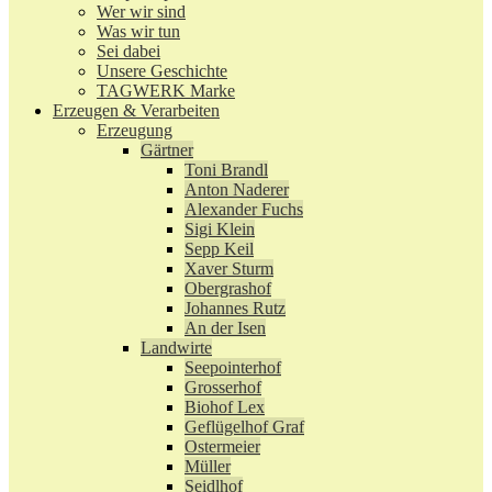
Wer wir sind
Was wir tun
Sei dabei
Unsere Geschichte
TAGWERK Marke
Erzeugen & Verarbeiten
Erzeugung
Gärtner
Toni Brandl
Anton Naderer
Alexander Fuchs
Sigi Klein
Sepp Keil
Xaver Sturm
Obergrashof
Johannes Rutz
An der Isen
Landwirte
Seepointerhof
Grosserhof
Biohof Lex
Geflügelhof Graf
Ostermeier
Müller
Seidlhof