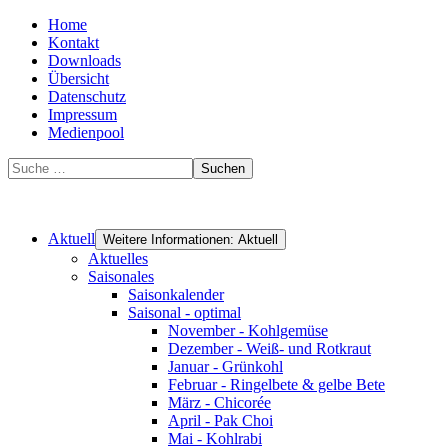
Home
Kontakt
Downloads
Übersicht
Datenschutz
Impressum
Medienpool
Suchen
Aktuell
Weitere Informationen: Aktuell
Aktuelles
Saisonales
Saisonkalender
Saisonal - optimal
November - Kohlgemüse
Dezember - Weiß- und Rotkraut
Januar - Grünkohl
Februar - Ringelbete & gelbe Bete
März - Chicorée
April - Pak Choi
Mai - Kohlrabi