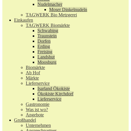
Nudelmacher
Moser Dinkelnudeln
TAGWERK Bio Metzgerei
Einkaufen
TAGWERK Biomärkte
Schwabing
Traunstein
Dorfen
Erding
Freising
Landshut
Moosburg
Biomärkte
Ab Hof
Märkte
Lieferservice
Isarland Ökokiste
Ökokiste Kirchdorf
Lieferservice
Gastronomie
Was ist wo?
Angebote
Großhandel
Unternehmen
Ansprechpartner