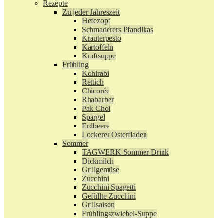
Rezepte
Zu jeder Jahreszeit
Hefezopf
Schmaderers Pfandlkas
Kräuterpesto
Kartoffeln
Kraftsuppe
Frühling
Kohlrabi
Rettich
Chicorée
Rhabarber
Pak Choi
Spargel
Erdbeere
Lockerer Osterfladen
Sommer
TAGWERK Sommer Drink
Dickmilch
Grillgemüse
Zucchini
Zucchini Spagetti
Gefüllte Zucchini
Grillsaison
Frühlingszwiebel-Suppe