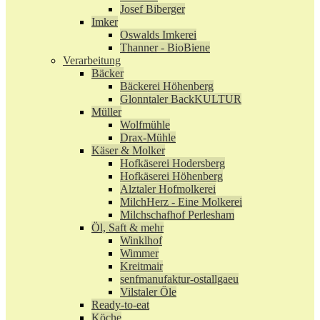
Josef Biberger
Imker
Oswalds Imkerei
Thanner - BioBiene
Verarbeitung
Bäcker
Bäckerei Höhenberg
Glonntaler BackKULTUR
Müller
Wolfmühle
Drax-Mühle
Käser & Molker
Hofkäserei Hodersberg
Hofkäserei Höhenberg
Alztaler Hofmolkerei
MilchHerz - Eine Molkerei
Milchschafhof Perlesham
Öl, Saft & mehr
Winklhof
Wimmer
Kreitmair
senfmanufaktur-ostallgaeu
Vilstaler Öle
Ready-to-eat
Köche