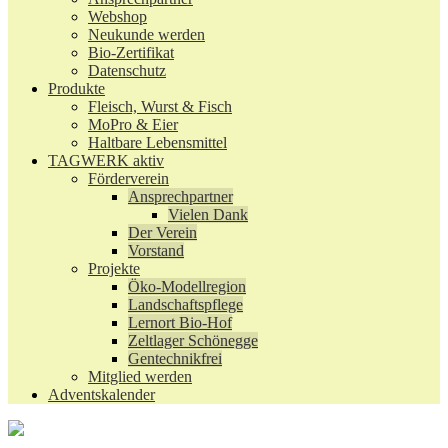
Webshop
Neukunde werden
Bio-Zertifikat
Datenschutz
Produkte
Fleisch, Wurst & Fisch
MoPro & Eier
Haltbare Lebensmittel
TAGWERK aktiv
Förderverein
Ansprechpartner
Vielen Dank
Der Verein
Vorstand
Projekte
Öko-Modellregion
Landschaftspflege
Lernort Bio-Hof
Zeltlager Schönegge
Gentechnikfrei
Mitglied werden
Adventskalender