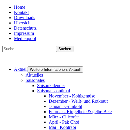
Home
Kontakt
Downloads
Übersicht
Datenschutz
Impressum
Medienpool
Suchen
Aktuell
Weitere Informationen: Aktuell
Aktuelles
Saisonales
Saisonkalender
Saisonal - optimal
November - Kohlgemüse
Dezember - Weiß- und Rotkraut
Januar - Grünkohl
Februar - Ringelbete & gelbe Bete
März - Chicorée
April - Pak Choi
Mai - Kohlrabi