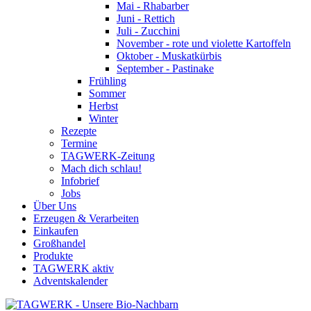
Mai - Rhabarber
Juni - Rettich
Juli - Zucchini
November - rote und violette Kartoffeln
Oktober - Muskatkürbis
September - Pastinake
Frühling
Sommer
Herbst
Winter
Rezepte
Termine
TAGWERK-Zeitung
Mach dich schlau!
Infobrief
Jobs
Über Uns
Erzeugen & Verarbeiten
Einkaufen
Großhandel
Produkte
TAGWERK aktiv
Adventskalender