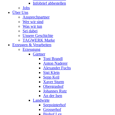
Infobrief abbestellen
Jobs
Über Uns
Ansprechpartner
Wer wir sind
Was wir tun
Sei dabei
Unsere Geschichte
TAGWERK Marke
Erzeugen & Verarbeiten
Erzeugung
Gärtner
Toni Brandl
Anton Naderer
Alexander Fuchs
Sigi Klein
Sepp Keil
Xaver Sturm
Obergrashof
Johannes Rutz
An der Isen
Landwirte
Seepointerhof
Grosserhof
Biohof Lex