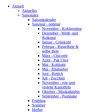
Aktuell
Aktuelles
Saisonales
Saisonkalender
Saisonal - optimal
November - Kohlgemüse
Dezember - Weiß- und
Rotkraut
Januar - Grünkohl
Februar - Ringelbete &
gelbe Bete
März - Chicorée
April - Pak Choi
Mai - Kohlrabi
Mai - Rhabarber
Juni - Rettich
Juli - Zucchini
November - rote und
violette Kartoffeln
Oktober - Muskatkürbis
September - Pastinake
Frühling
Sommer
Herbst