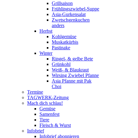
Grillsaison
Frühlingszwiebel-Suppe
Asia-Gurkensalat
Zwetschgenkuchen
anders
Herbst
Kohlgemüse
Muskatkürbis
Pastinake
Winter
Ringel- & gelbe Bete
Grünkohl
Weiß- & Blaukraut
Wirsing Zwiebel Pfanne
Asia Pfanne mit Pak
Choi
Termine
TAGWERK-Zeitung
Mach dich schlau!
Gemüse
Samenfest
Tiere
Fleisch & Wurst
Infobrief
Infobrief abonnieren