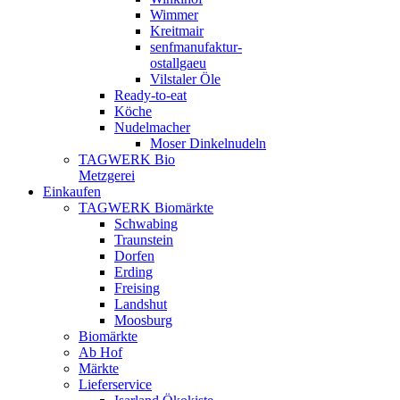
Wimmer
Kreitmair
senfmanufaktur-
ostallgaeu
Vilstaler Öle
Ready-to-eat
Köche
Nudelmacher
Moser Dinkelnudeln
TAGWERK Bio
Metzgerei
Einkaufen
TAGWERK Biomärkte
Schwabing
Traunstein
Dorfen
Erding
Freising
Landshut
Moosburg
Biomärkte
Ab Hof
Märkte
Lieferservice