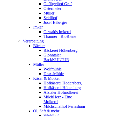
Geflügelhof Graf
Ostermeier
Müller
Seidlhof
Josef Biberger
Imker
Oswalds Imkerei
Thanner - BioBiene
Verarbeitung
Bäcker
Bäckerei Höhenberg
Glonntaler
BackKULTUR
Müller
Wolfmühle
Drax-Mühle
Käser & Molker
Hofkäserei Hodersberg
Hofkäserei Höhenberg
Alztaler Hofmolkerei
MilchHerz - Eine
Molkerei
Milchschafhof Perlesham
Öl, Saft & mehr
Winklhof