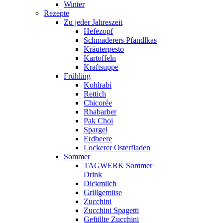
Winter
Rezepte
Zu jeder Jahreszeit
Hefezopf
Schmaderers Pfandlkas
Kräuterpesto
Kartoffeln
Kraftsuppe
Frühling
Kohlrabi
Rettich
Chicorée
Rhabarber
Pak Choi
Spargel
Erdbeere
Lockerer Osterfladen
Sommer
TAGWERK Sommer
Drink
Dickmilch
Grillgemüse
Zucchini
Zucchini Spagetti
Gefüllte Zucchini