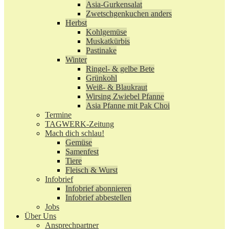
Asia-Gurkensalat
Zwetschgenkuchen anders
Herbst
Kohlgemüse
Muskatkürbis
Pastinake
Winter
Ringel- & gelbe Bete
Grünkohl
Weiß- & Blaukraut
Wirsing Zwiebel Pfanne
Asia Pfanne mit Pak Choi
Termine
TAGWERK-Zeitung
Mach dich schlau!
Gemüse
Samenfest
Tiere
Fleisch & Wurst
Infobrief
Infobrief abonnieren
Infobrief abbestellen
Jobs
Über Uns
Ansprechpartner