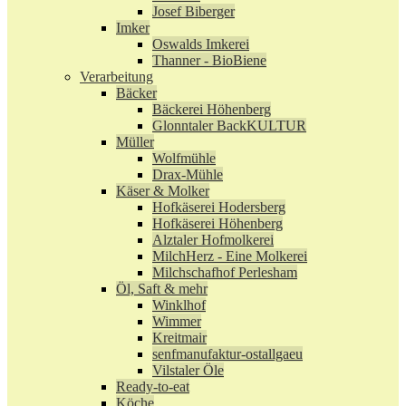
Josef Biberger
Imker
Oswalds Imkerei
Thanner - BioBiene
Verarbeitung
Bäcker
Bäckerei Höhenberg
Glonntaler BackKULTUR
Müller
Wolfmühle
Drax-Mühle
Käser & Molker
Hofkäserei Hodersberg
Hofkäserei Höhenberg
Alztaler Hofmolkerei
MilchHerz - Eine Molkerei
Milchschafhof Perlesham
Öl, Saft & mehr
Winklhof
Wimmer
Kreitmair
senfmanufaktur-ostallgaeu
Vilstaler Öle
Ready-to-eat
Köche