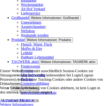
Biomärkte
Wochenmärkte
Ab Hof Verkauf
Lieferservice
Großhandel
Weitere Informationen: Großhandel
Unternehmen
Ansprechpartner
Webshop
Neukunde werden
Produkte
Weitere Informationen: Produkte
Fleisch, Wurst, Fisch
MoPro & Eier
Leitbild
Haltbare Lebensmittel
TAGWERK aktiv
Weitere Informationen: TAGWERK aktiv
Förderverein
Projekte
Unsere Website verwendet ausschließlich Session-Cookies zur
Mitglied werden
Sitzungssteuerung (notwendig insbesondere bei Login/Logout-
Pioniere
Prozessen), jedoch keine Tracking-Cookies oder andere Cookies von
Gemeinwohlbilanz
Drittanbietern.
Wenn Sie die Speicherung von Cookies ablehnen, ist kein Login in
Weitere Websites
den internen Bereich mehr möglich.
tagwerkbiometzgerei.de
Akzeptieren
Ablehnen
© TAGWERK eG 2026
Weitere Informationen