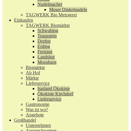
Nudelmacher
Moser Dinkelnudeln
TAGWERK Bio Metzgerei
Einkaufen
TAGWERK Biomärkte
Schwabing
Traunstein
Dorfen
Erding
Freising
Landshut
Moosburg
Biomärkte
Ab Hof
Märkte
Lieferservice
Isarland Ökokiste
Ökokiste Kirchdorf
Lieferservice
Gastronomie
Was ist wo?
Angebote
Großhandel
Unternehmen
Ansprechpartner