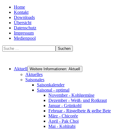
Home
Kontakt
Downloads
Übersicht
Datenschutz
Impressum
Medienpool
Suchen
Aktuell
Weitere Informationen: Aktuell
Aktuelles
Saisonales
Saisonkalender
Saisonal - optimal
November - Kohlgemüse
Dezember - Weiß- und Rotkraut
Januar - Grünkohl
Februar - Ringelbete & gelbe Bete
März - Chicorée
April - Pak Choi
Mai - Kohlrabi