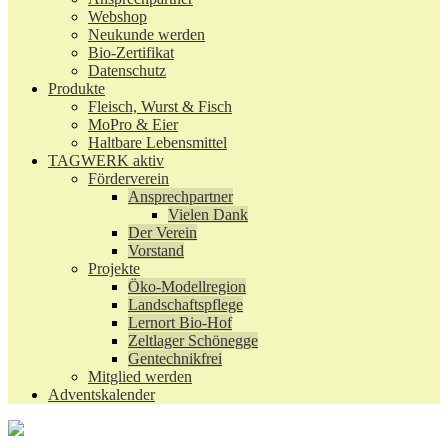
Webshop
Neukunde werden
Bio-Zertifikat
Datenschutz
Produkte
Fleisch, Wurst & Fisch
MoPro & Eier
Haltbare Lebensmittel
TAGWERK aktiv
Förderverein
Ansprechpartner
Vielen Dank
Der Verein
Vorstand
Projekte
Öko-Modellregion
Landschaftspflege
Lernort Bio-Hof
Zeltlager Schönegge
Gentechnikfrei
Mitglied werden
Adventskalender