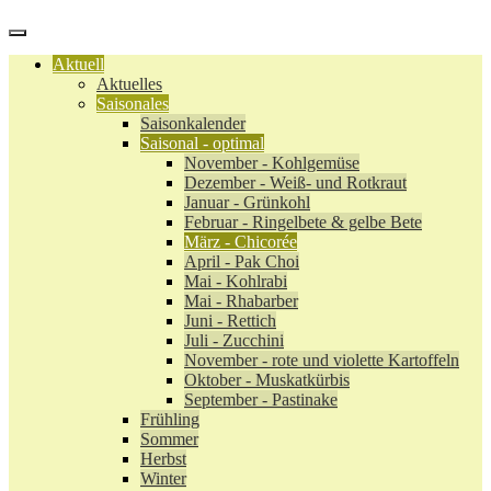
Aktuell
Aktuelles
Saisonales
Saisonkalender
Saisonal - optimal
November - Kohlgemüse
Dezember - Weiß- und Rotkraut
Januar - Grünkohl
Februar - Ringelbete & gelbe Bete
März - Chicorée
April - Pak Choi
Mai - Kohlrabi
Mai - Rhabarber
Juni - Rettich
Juli - Zucchini
November - rote und violette Kartoffeln
Oktober - Muskatkürbis
September - Pastinake
Frühling
Sommer
Herbst
Winter