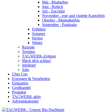
Mai - Rhabarber
Juni - Rettich
Juli - Zucchini
November - rote und violette Kartoffeln
Oktober - Muskatkürbis
September - Pastinake
Frühling
Sommer
Herbst
Winter
Rezepte
Termine
TAGWERK-Zeitung
Mach dich schlau!
Infobrief
Jobs
Über Uns
Erzeugen & Verarbeiten
Einkaufen
Großhandel
Produkte
TAGWERK aktiv
Adventskalender