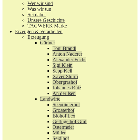
Wer wir sind
Was wir tun
Sei dabei
Unsere Geschichte
TAGWERK Marke
Erzeugen & Verarbeiten
Erzeugung
Gärtner
Toni Brandl
Anton Naderer
Alexander Fuchs
Sigi Klein
Sepp Keil
Xaver Sturm
Obergrashof
Johannes Rutz
An der Isen
Landwirte
Seepointerhof
Grosserhof
Biohof Lex
Geflügelhof Graf
Ostermeier
Müller
Seidlhof