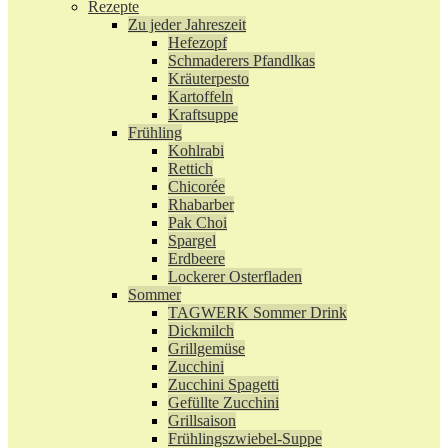
Rezepte
Zu jeder Jahreszeit
Hefezopf
Schmaderers Pfandlkas
Kräuterpesto
Kartoffeln
Kraftsuppe
Frühling
Kohlrabi
Rettich
Chicorée
Rhabarber
Pak Choi
Spargel
Erdbeere
Lockerer Osterfladen
Sommer
TAGWERK Sommer Drink
Dickmilch
Grillgemüse
Zucchini
Zucchini Spagetti
Gefüllte Zucchini
Grillsaison
Frühlingszwiebel-Suppe