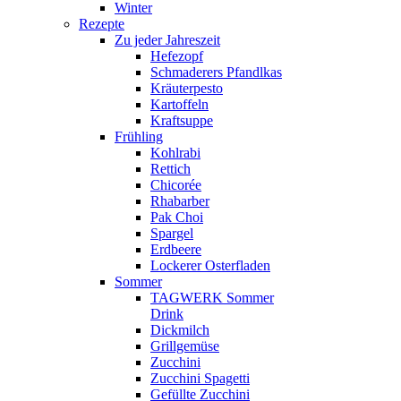
Winter
Rezepte
Zu jeder Jahreszeit
Hefezopf
Schmaderers Pfandlkas
Kräuterpesto
Kartoffeln
Kraftsuppe
Frühling
Kohlrabi
Rettich
Chicorée
Rhabarber
Pak Choi
Spargel
Erdbeere
Lockerer Osterfladen
Sommer
TAGWERK Sommer
Drink
Dickmilch
Grillgemüse
Zucchini
Zucchini Spagetti
Gefüllte Zucchini