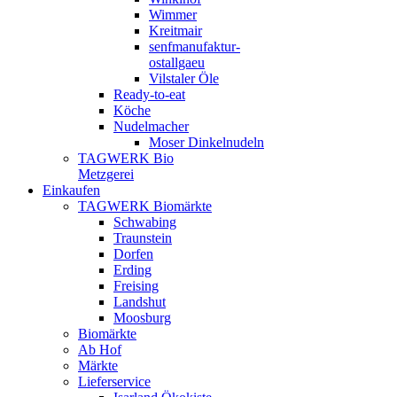
Wimmer
Kreitmair
senfmanufaktur-
ostallgaeu
Vilstaler Öle
Ready-to-eat
Köche
Nudelmacher
Moser Dinkelnudeln
TAGWERK Bio
Metzgerei
Einkaufen
TAGWERK Biomärkte
Schwabing
Traunstein
Dorfen
Erding
Freising
Landshut
Moosburg
Biomärkte
Ab Hof
Märkte
Lieferservice