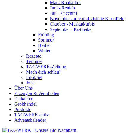
Mai - Rhabarber
Juni - Rettich
Juli - Zucchini
November - rote und violette Kartoffeln
Oktober - Muskatkürbis
September - Pastinake
Frühling
Sommer
Herbst
Winter
Rezepte
Termine
TAGWERK-Zeitung
Mach dich schlau!
Infobrief
Jobs
Über Uns
Erzeugen & Verarbeiten
Einkaufen
Großhandel
Produkte
TAGWERK aktiv
Adventskalender