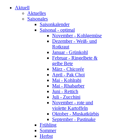
Aktuell
Aktuelles
Saisonales
Saisonkalender
Saisonal - optimal
November - Kohlgemüse
Dezember - Weiß- und
Rotkraut
Januar - Grünkohl
Februar - Ringelbete &
gelbe Bete
März - Chicorée
April - Pak Choi
Mai - Kohlrabi
Mai - Rhabarber
Juni - Rettich
Juli - Zucchini
November - rote und
violette Kartoffeln
Oktober - Muskatkürbis
September - Pastinake
Frühling
Sommer
Herbst