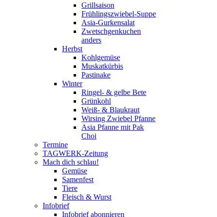
Grillsaison
Frühlingszwiebel-Suppe
Asia-Gurkensalat
Zwetschgenkuchen
anders
Herbst
Kohlgemüse
Muskatkürbis
Pastinake
Winter
Ringel- & gelbe Bete
Grünkohl
Weiß- & Blaukraut
Wirsing Zwiebel Pfanne
Asia Pfanne mit Pak
Choi
Termine
TAGWERK-Zeitung
Mach dich schlau!
Gemüse
Samenfest
Tiere
Fleisch & Wurst
Infobrief
Infobrief abonnieren