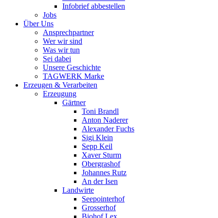
Infobrief abbestellen
Jobs
Über Uns
Ansprechpartner
Wer wir sind
Was wir tun
Sei dabei
Unsere Geschichte
TAGWERK Marke
Erzeugen & Verarbeiten
Erzeugung
Gärtner
Toni Brandl
Anton Naderer
Alexander Fuchs
Sigi Klein
Sepp Keil
Xaver Sturm
Obergrashof
Johannes Rutz
An der Isen
Landwirte
Seepointerhof
Grosserhof
Biohof Lex