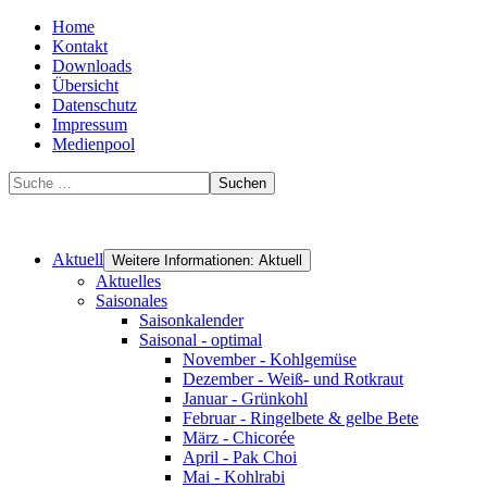
Home
Kontakt
Downloads
Übersicht
Datenschutz
Impressum
Medienpool
Suchen
Aktuell
Weitere Informationen: Aktuell
Aktuelles
Saisonales
Saisonkalender
Saisonal - optimal
November - Kohlgemüse
Dezember - Weiß- und Rotkraut
Januar - Grünkohl
Februar - Ringelbete & gelbe Bete
März - Chicorée
April - Pak Choi
Mai - Kohlrabi