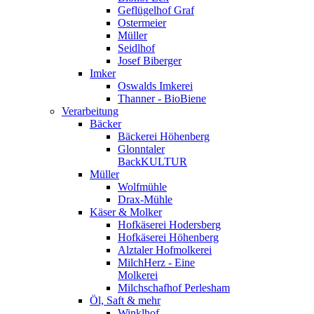
Geflügelhof Graf
Ostermeier
Müller
Seidlhof
Josef Biberger
Imker
Oswalds Imkerei
Thanner - BioBiene
Verarbeitung
Bäcker
Bäckerei Höhenberg
Glonntaler
BackKULTUR
Müller
Wolfmühle
Drax-Mühle
Käser & Molker
Hofkäserei Hodersberg
Hofkäserei Höhenberg
Alztaler Hofmolkerei
MilchHerz - Eine
Molkerei
Milchschafhof Perlesham
Öl, Saft & mehr
Winklhof