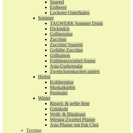
Spargel
Erdbeere
Lockerer Osterfladen
Sommer
TAGWERK Sommer Drink
Dickmilch
Grillgemüse
Zucchini
Zucchini Spagetti
Gefüllte Zucchini
Grillsaison
Frühlingszwiebel-Suppe
Asia-Gurkensalat
Zwetschgenkuchen anders
Herbst
Kohlgemüse
Muskatkürbis
Pastinake
Winter
Ringel- & gelbe Bete
Grünkohl
Weiß- & Blaukraut
Wirsing Zwiebel Pfanne
Asia Pfanne mit Pak Choi
Termine