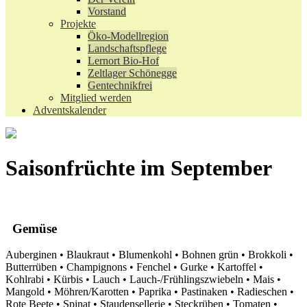
Vorstand
Projekte
Öko-Modellregion
Landschaftspflege
Lernort Bio-Hof
Zeltlager Schönegge
Gentechnikfrei
Mitglied werden
Adventskalender
Saisonfrüchte im September
Gemüse
Auberginen • Blaukraut • Blumenkohl • Bohnen grün • Brokkoli •
Butterrüben • Champignons • Fenchel • Gurke • Kartoffel •
Kohlrabi • Kürbis • Lauch • Lauch-/Frühlingszwiebeln • Mais •
Mangold • Möhren/Karotten • Paprika • Pastinaken • Radieschen •
Rote Beete • Spinat • Staudensellerie • Steckrüben • Tomaten •