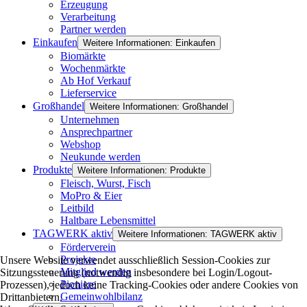
Erzeugung
Verarbeitung
Partner werden
Einkaufen
Weitere Informationen: Einkaufen
Biomärkte
Wochenmärkte
Ab Hof Verkauf
Lieferservice
Großhandel
Weitere Informationen: Großhandel
Unternehmen
Ansprechpartner
Webshop
Neukunde werden
Produkte
Weitere Informationen: Produkte
Fleisch, Wurst, Fisch
MoPro & Eier
Leitbild
Haltbare Lebensmittel
TAGWERK aktiv
Weitere Informationen: TAGWERK aktiv
Förderverein
Projekte
Unsere Website verwendet ausschließlich Session-Cookies zur
Mitglied werden
Sitzungssteuerung (notwendig insbesondere bei Login/Logout-
Pioniere
Prozessen), jedoch keine Tracking-Cookies oder andere Cookies von
Gemeinwohlbilanz
Drittanbietern.