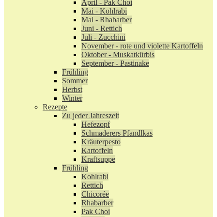
April - Pak Choi
Mai - Kohlrabi
Mai - Rhabarber
Juni - Rettich
Juli - Zucchini
November - rote und violette Kartoffeln
Oktober - Muskatkürbis
September - Pastinake
Frühling
Sommer
Herbst
Winter
Rezepte
Zu jeder Jahreszeit
Hefezopf
Schmaderers Pfandlkas
Kräuterpesto
Kartoffeln
Kraftsuppe
Frühling
Kohlrabi
Rettich
Chicorée
Rhabarber
Pak Choi