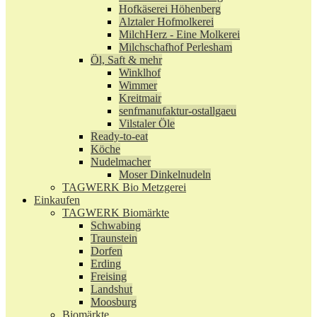
Hofkäserei Höhenberg
Alztaler Hofmolkerei
MilchHerz - Eine Molkerei
Milchschafhof Perlesham
Öl, Saft & mehr
Winklhof
Wimmer
Kreitmair
senfmanufaktur-ostallgaeu
Vilstaler Öle
Ready-to-eat
Köche
Nudelmacher
Moser Dinkelnudeln
TAGWERK Bio Metzgerei
Einkaufen
TAGWERK Biomärkte
Schwabing
Traunstein
Dorfen
Erding
Freising
Landshut
Moosburg
Biomärkte