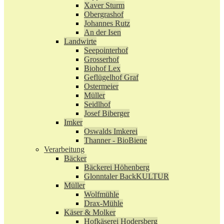
Xaver Sturm
Obergrashof
Johannes Rutz
An der Isen
Landwirte
Seepointerhof
Grosserhof
Biohof Lex
Geflügelhof Graf
Ostermeier
Müller
Seidlhof
Josef Biberger
Imker
Oswalds Imkerei
Thanner - BioBiene
Verarbeitung
Bäcker
Bäckerei Höhenberg
Glonntaler BackKULTUR
Müller
Wolfmühle
Drax-Mühle
Käser & Molker
Hofkäserei Hodersberg