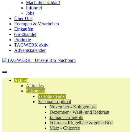
Mach dich schlau!
Infobrief
Jobs
Über Uns
Erzeugen & Verarbeiten
Einkaufen
Großhandel
Produkte
TAGWERK aktiv
Adventskalender
Aktuell
Aktuelles
Saisonales
Saisonkalender
Saisonal - optimal
November - Kohlgemüse
Dezember - Weiß- und Rotkraut
Januar - Grünkohl
Februar - Ringelbete & gelbe Bete
März - Chicorée