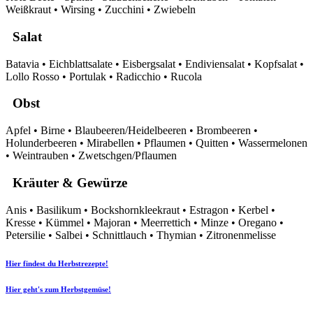
Weißkraut • Wirsing • Zucchini • Zwiebeln
Salat
Batavia • Eichblattsalate • Eisbergsalat • Endiviensalat • Kopfsalat •
Lollo Rosso • Portulak • Radicchio • Rucola
Obst
Apfel • Birne • Blaubeeren/Heidelbeeren • Brombeeren •
Holunderbeeren • Mirabellen • Pflaumen • Quitten • Wassermelonen
• Weintrauben • Zwetschgen/Pflaumen
Kräuter & Gewürze
Anis • Basilikum • Bockshornkleekraut • Estragon • Kerbel •
Kresse • Kümmel • Majoran • Meerrettich • Minze • Oregano •
Petersilie • Salbei • Schnittlauch • Thymian • Zitronenmelisse
Hier findest du Herbstrezepte!
Hier geht's zum Herbstgemüse!