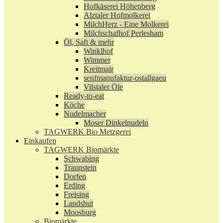
Hofkäserei Höhenberg
Alztaler Hofmolkerei
MilchHerz - Eine Molkerei
Milchschafhof Perlesham
Öl, Saft & mehr
Winklhof
Wimmer
Kreitmair
senfmanufaktur-ostallgaeu
Vilstaler Öle
Ready-to-eat
Köche
Nudelmacher
Moser Dinkelnudeln
TAGWERK Bio Metzgerei
Einkaufen
TAGWERK Biomärkte
Schwabing
Traunstein
Dorfen
Erding
Freising
Landshut
Moosburg
Biomärkte