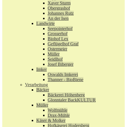
Xaver Sturm
Obergrashof
Johannes Rutz
An der Isen
Landwirte
Seepointerhof
Grosserhof
Biohof Lex
Geflügelhof Graf
Ostermeier
Müller
Seidlhof
Josef Biberger
Imker
Oswalds Imkerei
Thanner - BioBiene
Verarbeitung
Bäcker
Bäckerei Höhenberg
Glonntaler BackKULTUR
Müller
Wolfmühle
Drax-Mühle
Käser & Molker
Hofkäserei Hodersberg