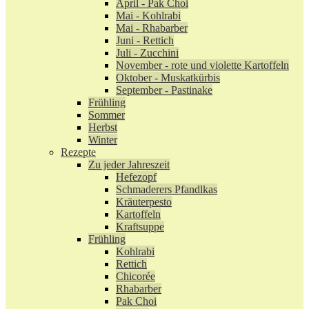
April - Pak Choi
Mai - Kohlrabi
Mai - Rhabarber
Juni - Rettich
Juli - Zucchini
November - rote und violette Kartoffeln
Oktober - Muskatkürbis
September - Pastinake
Frühling
Sommer
Herbst
Winter
Rezepte
Zu jeder Jahreszeit
Hefezopf
Schmaderers Pfandlkas
Kräuterpesto
Kartoffeln
Kraftsuppe
Frühling
Kohlrabi
Rettich
Chicorée
Rhabarber
Pak Choi