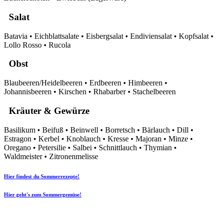
Salat
Batavia • Eichblattsalate • Eisbergsalat • Endiviensalat • Kopfsalat •
Lollo Rosso • Rucola
Obst
Blaubeeren/Heidelbeeren • Erdbeeren • Himbeeren •
Johannisbeeren • Kirschen • Rhabarber • Stachelbeeren
Kräuter & Gewürze
Basilikum • Beifuß • Beinwell • Borretsch • Bärlauch • Dill •
Estragon • Kerbel • Knoblauch • Kresse • Majoran • Minze •
Oregano • Petersilie • Salbei • Schnittlauch • Thymian •
Waldmeister • Zitronenmelisse
Hier findest du Sommerrezepte!
Hier geht's zum Sommergemüse!