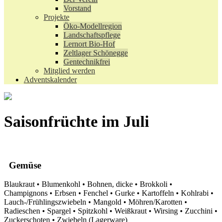
Vorstand
Projekte
Öko-Modellregion
Landschaftspflege
Lernort Bio-Hof
Zeltlager Schönegge
Gentechnikfrei
Mitglied werden
Adventskalender
Saisonfrüchte im Juli
Gemüse
Blaukraut • Blumenkohl • Bohnen, dicke • Brokkoli •
Champignons • Erbsen • Fenchel • Gurke • Kartoffeln • Kohlrabi •
Lauch-/Frühlingszwiebeln • Mangold • Möhren/Karotten •
Radieschen • Spargel • Spitzkohl • Weißkraut • Wirsing • Zucchini •
Zuckerschoten • Zwiebeln (Lagerware)