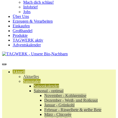
Mach dich schlau!
Infobrief
Jobs
Über Uns
Erzeugen & Verarbeiten
Einkaufen
Großhandel
Produkte
TAGWERK aktiv
Adventskalender
Aktuell
Aktuelles
Saisonales
Saisonkalender
Saisonal - optimal
November - Kohlgemüse
Dezember - Weiß- und Rotkraut
Januar - Grünkohl
Februar - Ringelbete & gelbe Bete
März - Chicorée