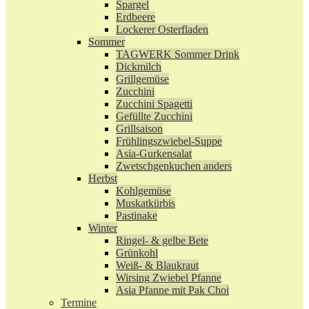
Spargel
Erdbeere
Lockerer Osterfladen
Sommer
TAGWERK Sommer Drink
Dickmilch
Grillgemüse
Zucchini
Zucchini Spagetti
Gefüllte Zucchini
Grillsaison
Frühlingszwiebel-Suppe
Asia-Gurkensalat
Zwetschgenkuchen anders
Herbst
Kohlgemüse
Muskatkürbis
Pastinake
Winter
Ringel- & gelbe Bete
Grünkohl
Weiß- & Blaukraut
Wirsing Zwiebel Pfanne
Asia Pfanne mit Pak Choi
Termine