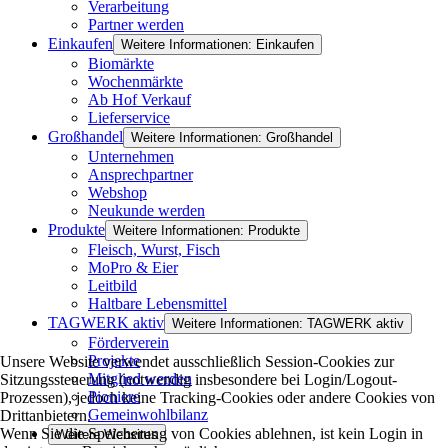
Verarbeitung
Partner werden
Einkaufen
Weitere Informationen: Einkaufen
Biomärkte
Wochenmärkte
Ab Hof Verkauf
Lieferservice
Großhandel
Weitere Informationen: Großhandel
Unternehmen
Ansprechpartner
Webshop
Neukunde werden
Produkte
Weitere Informationen: Produkte
Fleisch, Wurst, Fisch
MoPro & Eier
Leitbild
Haltbare Lebensmittel
TAGWERK aktiv
Weitere Informationen: TAGWERK aktiv
Förderverein
Projekte
Unsere Website verwendet ausschließlich Session-Cookies zur
Mitglied werden
Sitzungssteuerung (notwendig insbesondere bei Login/Logout-
Pioniere
Prozessen), jedoch keine Tracking-Cookies oder andere Cookies von
Gemeinwohlbilanz
Drittanbietern.
Wenn Sie die Speicherung von Cookies ablehnen, ist kein Login in
Weitere Websites