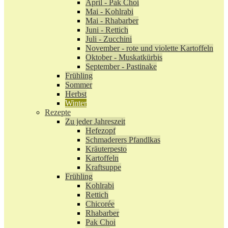
April - Pak Choi
Mai - Kohlrabi
Mai - Rhabarber
Juni - Rettich
Juli - Zucchini
November - rote und violette Kartoffeln
Oktober - Muskatkürbis
September - Pastinake
Frühling
Sommer
Herbst
Winter
Rezepte
Zu jeder Jahreszeit
Hefezopf
Schmaderers Pfandlkas
Kräuterpesto
Kartoffeln
Kraftsuppe
Frühling
Kohlrabi
Rettich
Chicorée
Rhabarber
Pak Choi