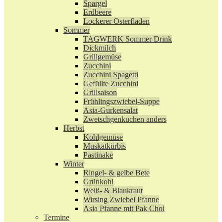
Spargel
Erdbeere
Lockerer Osterfladen
Sommer
TAGWERK Sommer Drink
Dickmilch
Grillgemüse
Zucchini
Zucchini Spagetti
Gefüllte Zucchini
Grillsaison
Frühlingszwiebel-Suppe
Asia-Gurkensalat
Zwetschgenkuchen anders
Herbst
Kohlgemüse
Muskatkürbis
Pastinake
Winter
Ringel- & gelbe Bete
Grünkohl
Weiß- & Blaukraut
Wirsing Zwiebel Pfanne
Asia Pfanne mit Pak Choi
Termine