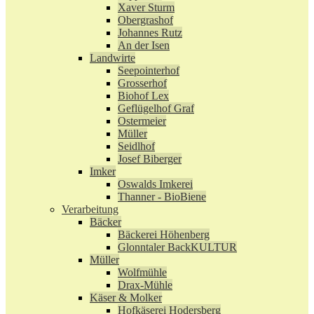
Xaver Sturm
Obergrashof
Johannes Rutz
An der Isen
Landwirte
Seepointerhof
Grosserhof
Biohof Lex
Geflügelhof Graf
Ostermeier
Müller
Seidlhof
Josef Biberger
Imker
Oswalds Imkerei
Thanner - BioBiene
Verarbeitung
Bäcker
Bäckerei Höhenberg
Glonntaler BackKULTUR
Müller
Wolfmühle
Drax-Mühle
Käser & Molker
Hofkäserei Hodersberg