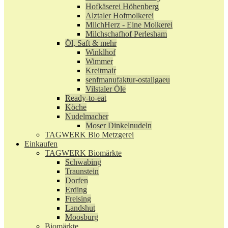
Hofkäserei Höhenberg
Alztaler Hofmolkerei
MilchHerz - Eine Molkerei
Milchschafhof Perlesham
Öl, Saft & mehr
Winklhof
Wimmer
Kreitmair
senfmanufaktur-ostallgaeu
Vilstaler Öle
Ready-to-eat
Köche
Nudelmacher
Moser Dinkelnudeln
TAGWERK Bio Metzgerei
Einkaufen
TAGWERK Biomärkte
Schwabing
Traunstein
Dorfen
Erding
Freising
Landshut
Moosburg
Biomärkte