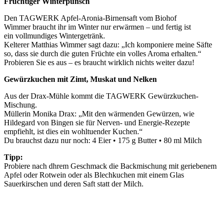
Fruchtiger Winterpunsch
Den TAGWERK Apfel-Aronia-Birnensaft vom Biohof
Wimmer braucht ihr im Winter nur erwärmen – und fertig ist
ein vollmundiges Wintergetränk.
Kelterer Matthias Wimmer sagt dazu: „Ich komponiere meine Säfte
so, dass sie durch die guten Früchte ein volles Aroma erhalten.“
Probieren Sie es aus – es braucht wirklich nichts weiter dazu!
Gewürzkuchen mit Zimt, Muskat und Nelken
Aus der Drax-Mühle kommt die TAGWERK Gewürzkuchen-
Mischung.
Müllerin Monika Drax: „Mit den wärmenden Gewürzen, wie
Hildegard von Bingen sie für Nerven- und Energie-Rezepte
empfiehlt, ist dies ein wohltuender Kuchen.“
Du brauchst dazu nur noch: 4 Eier • 175 g Butter • 80 ml Milch
Tipp:
Probiere nach dhrem Geschmack die Backmischung mit geriebenem
Apfel oder Rotwein oder als Blechkuchen mit einem Glas
Sauerkirschen und deren Saft statt der Milch.