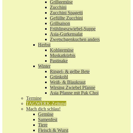
Grillgemüse
Zucchini
Zucchini Spagetti
Gefüllte Zucchini
Grillsaison
Frühlingszwiebel-Suppe
Asia-Gurkensalat
Zwetschgenkuchen anders
Herbst
Kohlgemüse
Muskatkürbis
Pastinake
Winter
Ringel- & gelbe Bete
Grünkohl
Weiß- & Blaukraut
Wirsing Zwiebel Pfanne
Asia Pfanne mit Pak Choi
Termine
TAGWERK-Zeitung
Mach dich schlau!
Gemüse
Samenfest
Tiere
Fleisch & Wurst