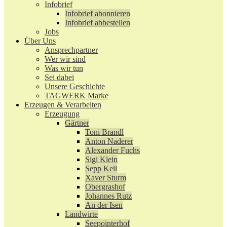
Infobrief
Infobrief abonnieren
Infobrief abbestellen
Jobs
Über Uns
Ansprechpartner
Wer wir sind
Was wir tun
Sei dabei
Unsere Geschichte
TAGWERK Marke
Erzeugen & Verarbeiten
Erzeugung
Gärtner
Toni Brandl
Anton Naderer
Alexander Fuchs
Sigi Klein
Sepp Keil
Xaver Sturm
Obergrashof
Johannes Rutz
An der Isen
Landwirte
Seepointerhof