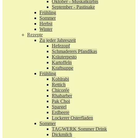
Oktober - Muskatkürbis
September - Pastinake
Frühling
Sommer
Herbst
Winter
Rezepte
Zu jeder Jahreszeit
Hefezopf
Schmaderers Pfandlkas
Kräuterpesto
Kartoffeln
Kraftsuppe
Frühling
Kohlrabi
Rettich
Chicorée
Rhabarber
Pak Choi
Spargel
Erdbeere
Lockerer Osterfladen
Sommer
TAGWERK Sommer Drink
Dickmilch