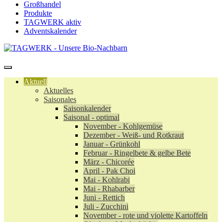
Großhandel
Produkte
TAGWERK aktiv
Adventskalender
Aktuell
Aktuelles
Saisonales
Saisonkalender
Saisonal - optimal
November - Kohlgemüse
Dezember - Weiß- und Rotkraut
Januar - Grünkohl
Februar - Ringelbete & gelbe Bete
März - Chicorée
April - Pak Choi
Mai - Kohlrabi
Mai - Rhabarber
Juni - Rettich
Juli - Zucchini
November - rote und violette Kartoffeln