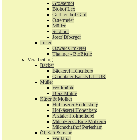
Grosserhof
Biohof Lex
Geflügelhof Graf
Ostermeier
Müller
Seidlhof
Josef Biberger
Imker
Oswalds Imkerei
Thanner - BioBiene
Verarbeitung
Bäcker
Bäckerei Höhenberg
Glonntaler BackKULTUR
Müller
Wolfmühle
Drax-Mühle
Käser & Molker
Hofkäserei Hodersberg
Hofkäserei Höhenberg
Alztaler Hofmolkerei
MilchHerz - Eine Molkerei
Milchschafhof Perlesham
Öl, Saft & mehr
Winklhof