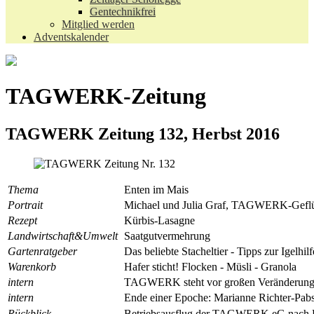
Gentechnikfrei
Mitglied werden
Adventskalender
TAGWERK-Zeitung
TAGWERK Zeitung 132, Herbst 2016
Thema
Enten im Mais
Portrait
Michael und Julia Graf, TAGWERK-Geflü
Rezept
Kürbis-Lasagne
Landwirtschaft&Umwelt
Saatgutvermehrung
Gartenratgeber
Das beliebte Stacheltier - Tipps zur Igelhilf
Warenkorb
Hafer sticht! Flocken - Müsli - Granola
intern
TAGWERK steht vor großen Veränderun
intern
Ende einer Epoche: Marianne Richter-Pabs
Rückblick
Betriebsausflug der TAGWERK eG nach 