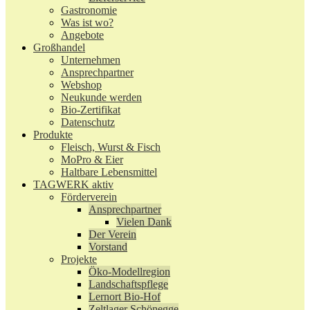
Gastronomie
Was ist wo?
Angebote
Großhandel
Unternehmen
Ansprechpartner
Webshop
Neukunde werden
Bio-Zertifikat
Datenschutz
Produkte
Fleisch, Wurst & Fisch
MoPro & Eier
Haltbare Lebensmittel
TAGWERK aktiv
Förderverein
Ansprechpartner
Vielen Dank
Der Verein
Vorstand
Projekte
Öko-Modellregion
Landschaftspflege
Lernort Bio-Hof
Zeltlager Schönegge