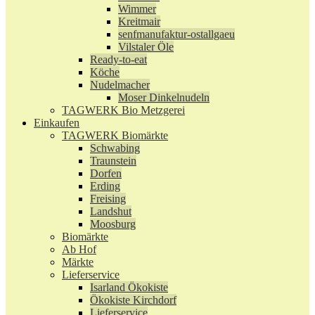
Wimmer
Kreitmair
senfmanufaktur-ostallgaeu
Vilstaler Öle
Ready-to-eat
Köche
Nudelmacher
Moser Dinkelnudeln
TAGWERK Bio Metzgerei
Einkaufen
TAGWERK Biomärkte
Schwabing
Traunstein
Dorfen
Erding
Freising
Landshut
Moosburg
Biomärkte
Ab Hof
Märkte
Lieferservice
Isarland Ökokiste
Ökokiste Kirchdorf
Lieferservice