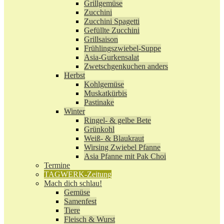
Grillgemüse
Zucchini
Zucchini Spagetti
Gefüllte Zucchini
Grillsaison
Frühlingszwiebel-Suppe
Asia-Gurkensalat
Zwetschgenkuchen anders
Herbst
Kohlgemüse
Muskatkürbis
Pastinake
Winter
Ringel- & gelbe Bete
Grünkohl
Weiß- & Blaukraut
Wirsing Zwiebel Pfanne
Asia Pfanne mit Pak Choi
Termine
TAGWERK-Zeitung
Mach dich schlau!
Gemüse
Samenfest
Tiere
Fleisch & Wurst