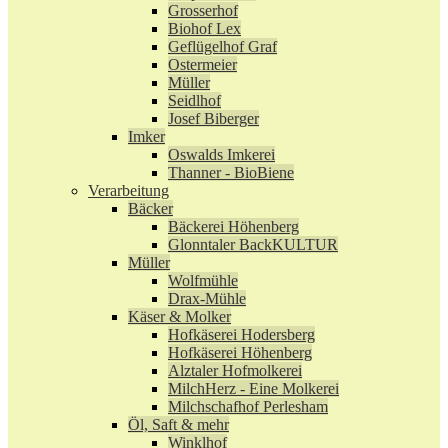
Grosserhof
Biohof Lex
Geflügelhof Graf
Ostermeier
Müller
Seidlhof
Josef Biberger
Imker
Oswalds Imkerei
Thanner - BioBiene
Verarbeitung
Bäcker
Bäckerei Höhenberg
Glonntaler BackKULTUR
Müller
Wolfmühle
Drax-Mühle
Käser & Molker
Hofkäserei Hodersberg
Hofkäserei Höhenberg
Alztaler Hofmolkerei
MilchHerz - Eine Molkerei
Milchschafhof Perlesham
Öl, Saft & mehr
Winklhof