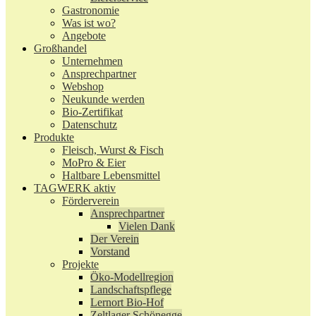
Gastronomie
Was ist wo?
Angebote
Großhandel
Unternehmen
Ansprechpartner
Webshop
Neukunde werden
Bio-Zertifikat
Datenschutz
Produkte
Fleisch, Wurst & Fisch
MoPro & Eier
Haltbare Lebensmittel
TAGWERK aktiv
Förderverein
Ansprechpartner
Vielen Dank
Der Verein
Vorstand
Projekte
Öko-Modellregion
Landschaftspflege
Lernort Bio-Hof
Zeltlager Schönegge