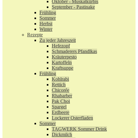
Oktober - Muskatkürbis
September - Pastinake
Frühling
Sommer
Herbst
Winter
Rezepte
Zu jeder Jahreszeit
Hefezopf
Schmaderers Pfandlkas
Kräuterpesto
Kartoffeln
Kraftsuppe
Frühling
Kohlrabi
Rettich
Chicorée
Rhabarber
Pak Choi
Spargel
Erdbeere
Lockerer Osterfladen
Sommer
TAGWERK Sommer Drink
Dickmilch