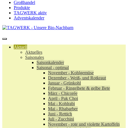
Großhandel
Produkte
TAGWERK aktiv
Adventskalender
Aktuell
Aktuelles
Saisonales
Saisonkalender
Saisonal - optimal
November - Kohlgemüse
Dezember - Weiß- und Rotkraut
Januar - Grünkohl
Februar - Ringelbete & gelbe Bete
März - Chicorée
April - Pak Choi
Mai - Kohlrabi
Mai - Rhabarber
Juni - Rettich
Juli - Zucchini
November - rote und violette Kartoffeln