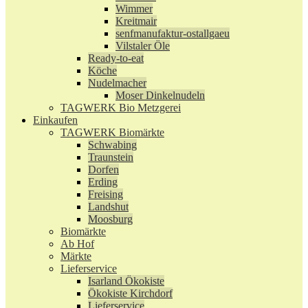
Wimmer
Kreitmair
senfmanufaktur-ostallgaeu
Vilstaler Öle
Ready-to-eat
Köche
Nudelmacher
Moser Dinkelnudeln
TAGWERK Bio Metzgerei
Einkaufen
TAGWERK Biomärkte
Schwabing
Traunstein
Dorfen
Erding
Freising
Landshut
Moosburg
Biomärkte
Ab Hof
Märkte
Lieferservice
Isarland Ökokiste
Ökokiste Kirchdorf
Lieferservice