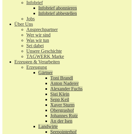
Infobrief
Infobrief abonnieren
Infobrief abbestellen
Jobs
Über Uns
Ansprechpartner
Wer wir sind
Was wir tun
Sei dabei
Unsere Geschichte
TAGWERK Marke
Erzeugen & Verarbeiten
Erzeugung
Gärtner
Toni Brandl
Anton Naderer
Alexander Fuchs
Sigi Klein
Sepp Keil
Xaver Sturm
Obergrashof
Johannes Rutz
An der Isen
Landwirte
Seepointerhof