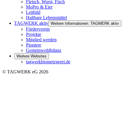
Fleisch, Wurst, Fisch
MoPro & Eier
Leitbild
Haltbare Lebensmittel
TAGWERK aktiv
Weitere Informationen: TAGWERK aktiv
Förderverein
Projekte
Mitglied werden
Pioniere
Gemeinwohlbilanz
Weitere Websites
tagwerkbiometzgerei.de
© TAGWERK eG 2026