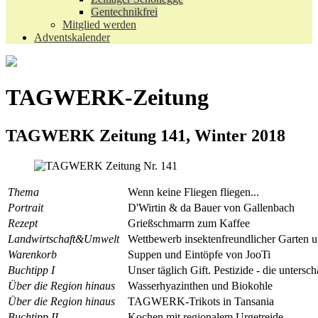
Gentechnikfrei
Mitglied werden
Adventskalender
TAGWERK-Zeitung
TAGWERK Zeitung 141, Winter 2018
Thema
Wenn keine Fliegen fliegen...
Portrait
D'Wirtin & da Bauer von Gallenbach
Rezept
Grießschmarrn zum Kaffee
Landwirtschaft&Umwelt
Wettbewerb insektenfreundlicher Garten 
Warenkorb
Suppen und Eintöpfe von JooTi
Buchtipp I
Unser täglich Gift. Pestizide - die untersc
Über die Region hinaus
Wasserhyazinthen und Biokohle
Über die Region hinaus
TAGWERK-Trikots in Tansania
Buchtipp II
Kochen mit regionalem Urgetreide