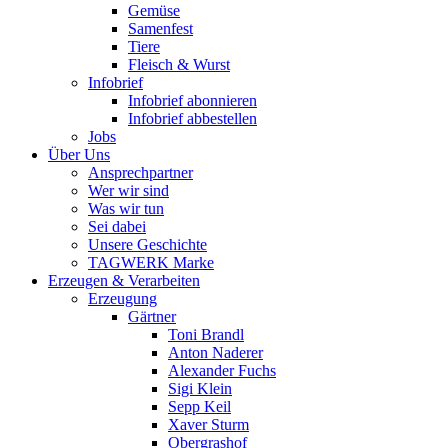
Gemüse
Samenfest
Tiere
Fleisch & Wurst
Infobrief
Infobrief abonnieren
Infobrief abbestellen
Jobs
Über Uns
Ansprechpartner
Wer wir sind
Was wir tun
Sei dabei
Unsere Geschichte
TAGWERK Marke
Erzeugen & Verarbeiten
Erzeugung
Gärtner
Toni Brandl
Anton Naderer
Alexander Fuchs
Sigi Klein
Sepp Keil
Xaver Sturm
Obergrashof