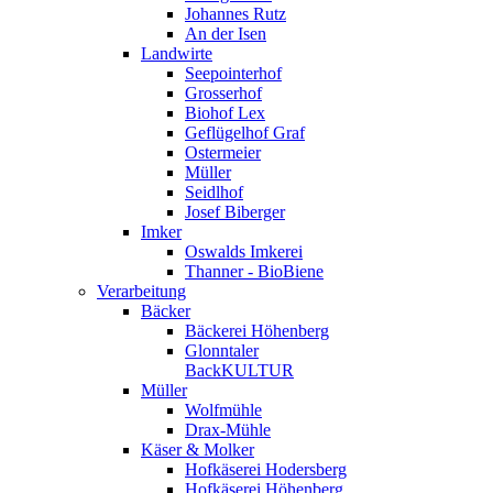
Johannes Rutz
An der Isen
Landwirte
Seepointerhof
Grosserhof
Biohof Lex
Geflügelhof Graf
Ostermeier
Müller
Seidlhof
Josef Biberger
Imker
Oswalds Imkerei
Thanner - BioBiene
Verarbeitung
Bäcker
Bäckerei Höhenberg
Glonntaler
BackKULTUR
Müller
Wolfmühle
Drax-Mühle
Käser & Molker
Hofkäserei Hodersberg
Hofkäserei Höhenberg