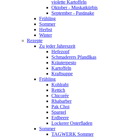
violette Kartoffeln
Oktober - Muskatkürbis
September - Pastinake
Frühling
Sommer
Herbst
Winter
Rezepte
Zu jeder Jahreszeit
Hefezopf
Schmaderers Pfandlkas
Kräuterpesto
Kartoffeln
Kraftsuppe
Frühling
Kohlrabi
Rettich
Chicorée
Rhabarber
Pak Choi
Spargel
Erdbeere
Lockerer Osterfladen
Sommer
TAGWERK Sommer