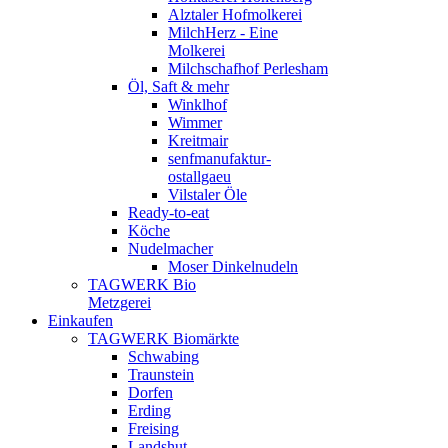
Alztaler Hofmolkerei
MilchHerz - Eine
Molkerei
Milchschafhof Perlesham
Öl, Saft & mehr
Winklhof
Wimmer
Kreitmair
senfmanufaktur-
ostallgaeu
Vilstaler Öle
Ready-to-eat
Köche
Nudelmacher
Moser Dinkelnudeln
TAGWERK Bio
Metzgerei
Einkaufen
TAGWERK Biomärkte
Schwabing
Traunstein
Dorfen
Erding
Freising
Landshut