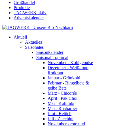
Großhandel
Produkte
TAGWERK aktiv
Adventskalender
Aktuell
Aktuelles
Saisonales
Saisonkalender
Saisonal - optimal
November - Kohlgemüse
Dezember - Weiß- und
Rotkraut
Januar - Grünkohl
Februar - Ringelbete &
gelbe Bete
März - Chicorée
April - Pak Choi
Mai - Kohlrabi
Mai - Rhabarber
Juni - Rettich
Juli - Zucchini
November - rote und