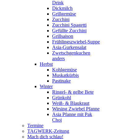
Drink
Dickmilch
Grillgemüse
Zucchini
Zucchini Spagetti
Gefüllte Zucchini
Grillsaison
Frühlingszwiebel-Suppe
Asia-Gurkensalat
Zwetschgenkuchen
anders
Herbst
Kohlgemüse
Muskatkürbis
Pastinake
Winter
Ringel- & gelbe Bete
Grünkohl
Weiß- & Blaukraut
Wirsing Zwiebel Pfanne
Asia Pfanne mit Pak
Choi
Termine
TAGWERK-Zeitung
Mach dich schlau!