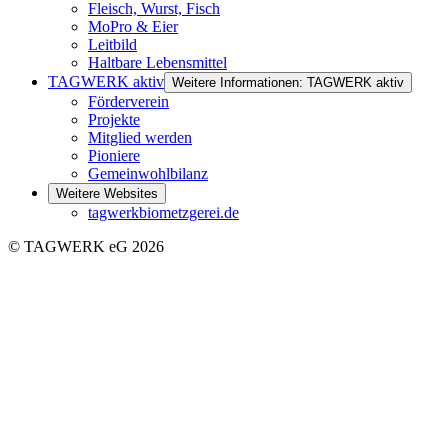
Fleisch, Wurst, Fisch
MoPro & Eier
Leitbild
Haltbare Lebensmittel
TAGWERK aktiv
Weitere Informationen: TAGWERK aktiv
Förderverein
Projekte
Mitglied werden
Pioniere
Gemeinwohlbilanz
Weitere Websites
tagwerkbiometzgerei.de
© TAGWERK eG 2026