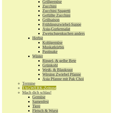
Grillgemüse
Zucchini
Zucchini Spagetti
Gefüllte Zucchini
Grillsaison
Frühlingszwiebel-Suppe
Asia-Gurkensalat
Zwetschgenkuchen anders
Herbst
Kohlgemüse
Muskatkürbis
Pastinake
Winter
Ringel- & gelbe Bete
Grünkohl
Weiß- & Blaukraut
Wirsing Zwiebel Pfanne
Asia Pfanne mit Pak Choi
Termine
TAGWERK-Zeitung
Mach dich schlau!
Gemüse
Samenfest
Tiere
Fleisch & Wurst