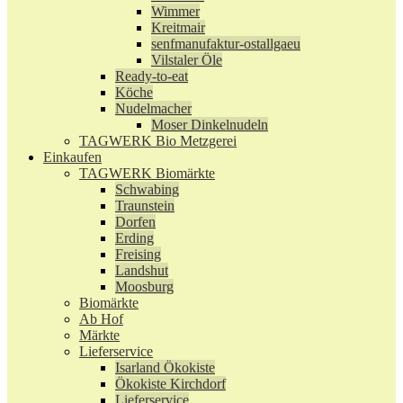
Wimmer
Kreitmair
senfmanufaktur-ostallgaeu
Vilstaler Öle
Ready-to-eat
Köche
Nudelmacher
Moser Dinkelnudeln
TAGWERK Bio Metzgerei
Einkaufen
TAGWERK Biomärkte
Schwabing
Traunstein
Dorfen
Erding
Freising
Landshut
Moosburg
Biomärkte
Ab Hof
Märkte
Lieferservice
Isarland Ökokiste
Ökokiste Kirchdorf
Lieferservice