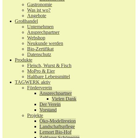
Gastronomie
Was ist wo?
Angebote
Großhandel
Unternehmen
Ansprechpartner
Webshop
Neukunde werden
Bio-Zertifikat
Datenschutz
Produkte
Fleisch, Wurst & Fisch
MoPro & Eier
Haltbare Lebensmittel
TAGWERK aktiv
Förderverein
Ansprechpartner
Vielen Dank
Der Verein
Vorstand
Projekte
Öko-Modellregion
Landschaftspflege
Lernort Bio-Hof
Zeltlager Schönegge