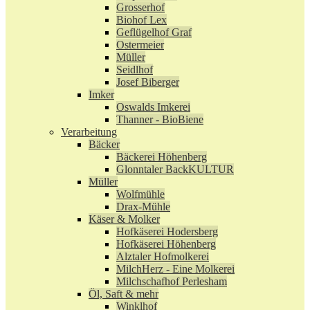
Grosserhof
Biohof Lex
Geflügelhof Graf
Ostermeier
Müller
Seidlhof
Josef Biberger
Imker
Oswalds Imkerei
Thanner - BioBiene
Verarbeitung
Bäcker
Bäckerei Höhenberg
Glonntaler BackKULTUR
Müller
Wolfmühle
Drax-Mühle
Käser & Molker
Hofkäserei Hodersberg
Hofkäserei Höhenberg
Alztaler Hofmolkerei
MilchHerz - Eine Molkerei
Milchschafhof Perlesham
Öl, Saft & mehr
Winklhof