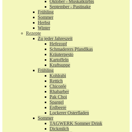
Oktober - Muskatkürbis
September - Pastinake
Frühling
Sommer
Herbst
Winter
Rezepte
Zu jeder Jahreszeit
Hefezopf
Schmaderers Pfandlkas
Kräuterpesto
Kartoffeln
Kraftsuppe
Frühling
Kohlrabi
Rettich
Chicorée
Rhabarber
Pak Choi
Spargel
Erdbeere
Lockerer Osterfladen
Sommer
TAGWERK Sommer Drink
Dickmilch