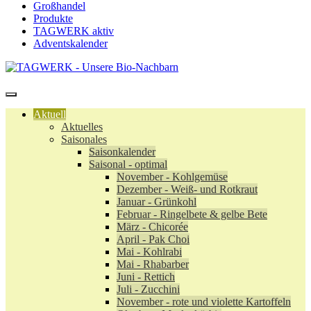
Großhandel
Produkte
TAGWERK aktiv
Adventskalender
Aktuell
Aktuelles
Saisonales
Saisonkalender
Saisonal - optimal
November - Kohlgemüse
Dezember - Weiß- und Rotkraut
Januar - Grünkohl
Februar - Ringelbete & gelbe Bete
März - Chicorée
April - Pak Choi
Mai - Kohlrabi
Mai - Rhabarber
Juni - Rettich
Juli - Zucchini
November - rote und violette Kartoffeln