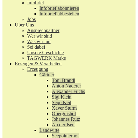
Infobrief
Infobrief abonnieren
Infobrief abbestellen
Jobs
Über Uns
Ansprechpartner
Wer wir sind
Was wir tun
Sei dabei
Unsere Geschichte
TAGWERK Marke
Erzeugen & Verarbeiten
Erzeugung
Gärtner
Toni Brandl
Anton Naderer
Alexander Fuchs
Sigi Klein
Sepp Keil
Xaver Sturm
Obergrashof
Johannes Rutz
An der Isen
Landwirte
Seepointerhof