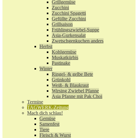
Grillgemüse
Zucchini
Zucchini Spagetti
Gefüllte Zucchini
Grillsaison
Frühlingszwiebel-Suppe
Asia-Gurkensalat
Zwetschgenkuchen anders
Herbst
Kohlgemüse
Muskatkürbis
Pastinake
Winter
Ringel- & gelbe Bete
Grünkohl
Weiß- & Blaukraut
Wirsing Zwiebel Pfanne
Asia Pfanne mit Pak Choi
Termine
TAGWERK-Zeitung
Mach dich schlau!
Gemüse
Samenfest
Tiere
Fleisch & Wurst