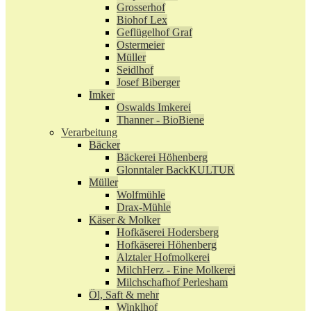
Grosserhof
Biohof Lex
Geflügelhof Graf
Ostermeier
Müller
Seidlhof
Josef Biberger
Imker
Oswalds Imkerei
Thanner - BioBiene
Verarbeitung
Bäcker
Bäckerei Höhenberg
Glonntaler BackKULTUR
Müller
Wolfmühle
Drax-Mühle
Käser & Molker
Hofkäserei Hodersberg
Hofkäserei Höhenberg
Alztaler Hofmolkerei
MilchHerz - Eine Molkerei
Milchschafhof Perlesham
Öl, Saft & mehr
Winklhof