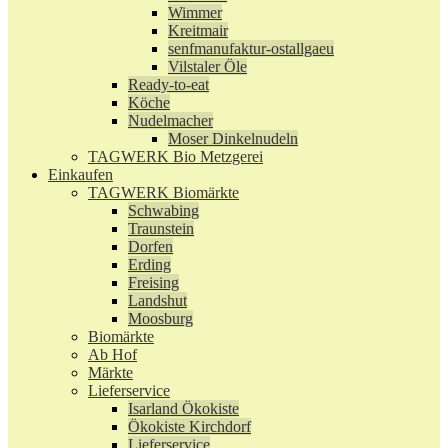
Wimmer
Kreitmair
senfmanufaktur-ostallgaeu
Vilstaler Öle
Ready-to-eat
Köche
Nudelmacher
Moser Dinkelnudeln
TAGWERK Bio Metzgerei
Einkaufen
TAGWERK Biomärkte
Schwabing
Traunstein
Dorfen
Erding
Freising
Landshut
Moosburg
Biomärkte
Ab Hof
Märkte
Lieferservice
Isarland Ökokiste
Ökokiste Kirchdorf
Lieferservice