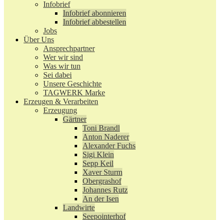
Infobrief
Infobrief abonnieren
Infobrief abbestellen
Jobs
Über Uns
Ansprechpartner
Wer wir sind
Was wir tun
Sei dabei
Unsere Geschichte
TAGWERK Marke
Erzeugen & Verarbeiten
Erzeugung
Gärtner
Toni Brandl
Anton Naderer
Alexander Fuchs
Sigi Klein
Sepp Keil
Xaver Sturm
Obergrashof
Johannes Rutz
An der Isen
Landwirte
Seepointerhof