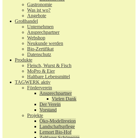
Gastronomie
Was ist wo?
Angebote
Großhandel
Unternehmen
Ansprechpartner
Webshop
Neukunde werden
Bio-Zertifikat
Datenschutz
Produkte
Fleisch, Wurst & Fisch
MoPro & Eier
Haltbare Lebensmittel
TAGWERK aktiv
Förderverein
Ansprechpartner
Vielen Dank
Der Verein
Vorstand
Projekte
Öko-Modellregion
Landschaftspflege
Lernort Bio-Hof
Zeltlager Schönegge