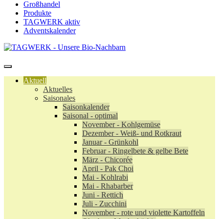
Großhandel
Produkte
TAGWERK aktiv
Adventskalender
Aktuell
Aktuelles
Saisonales
Saisonkalender
Saisonal - optimal
November - Kohlgemüse
Dezember - Weiß- und Rotkraut
Januar - Grünkohl
Februar - Ringelbete & gelbe Bete
März - Chicorée
April - Pak Choi
Mai - Kohlrabi
Mai - Rhabarber
Juni - Rettich
Juli - Zucchini
November - rote und violette Kartoffeln