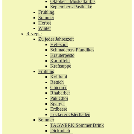
Oktober - Muskatkürbis
September - Pastinake
Frühling
Sommer
Herbst
Winter
Rezepte
Zu jeder Jahreszeit
Hefezopf
Schmaderers Pfandlkas
Kräuterpesto
Kartoffeln
Kraftsuppe
Frühling
Kohlrabi
Rettich
Chicorée
Rhabarber
Pak Choi
Spargel
Erdbeere
Lockerer Osterfladen
Sommer
TAGWERK Sommer Drink
Dickmilch