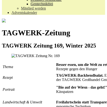
Gentechnikfrei
Mitglied werden
Adventskalender
TAGWERK-Zeitung
TAGWERK Zeitung 169, Winter 2025
Besser essen, um die Welt zu r
Thema
Rezepte gegen den Hunger
TAGWERK-Backhendlsalat.
Ei
Rezept
der TAGWERK Großhandel G
"Bio auf der Wiesn - das geht!
Portrait
Kässpatzen
Landwirtschaft & Umwelt
Freifahrtschein statt Transpare
genomische Techniken