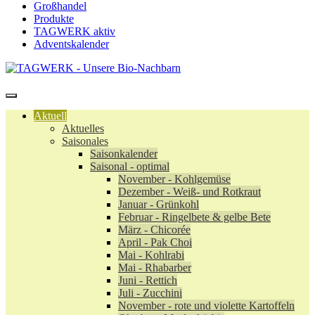
Großhandel
Produkte
TAGWERK aktiv
Adventskalender
Aktuell
Aktuelles
Saisonales
Saisonkalender
Saisonal - optimal
November - Kohlgemüse
Dezember - Weiß- und Rotkraut
Januar - Grünkohl
Februar - Ringelbete & gelbe Bete
März - Chicorée
April - Pak Choi
Mai - Kohlrabi
Mai - Rhabarber
Juni - Rettich
Juli - Zucchini
November - rote und violette Kartoffeln