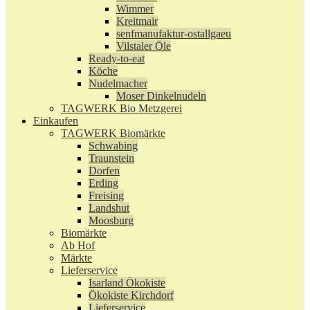
Wimmer
Kreitmair
senfmanufaktur-ostallgaeu
Vilstaler Öle
Ready-to-eat
Köche
Nudelmacher
Moser Dinkelnudeln
TAGWERK Bio Metzgerei
Einkaufen
TAGWERK Biomärkte
Schwabing
Traunstein
Dorfen
Erding
Freising
Landshut
Moosburg
Biomärkte
Ab Hof
Märkte
Lieferservice
Isarland Ökokiste
Ökokiste Kirchdorf
Lieferservice