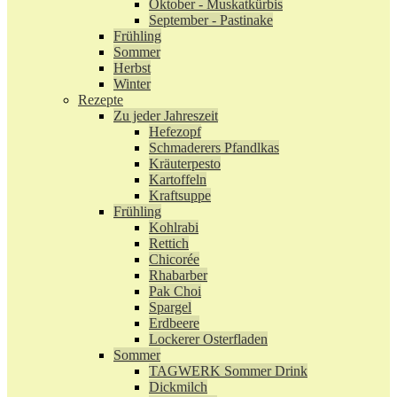
Oktober - Muskatkürbis
September - Pastinake
Frühling
Sommer
Herbst
Winter
Rezepte
Zu jeder Jahreszeit
Hefezopf
Schmaderers Pfandlkas
Kräuterpesto
Kartoffeln
Kraftsuppe
Frühling
Kohlrabi
Rettich
Chicorée
Rhabarber
Pak Choi
Spargel
Erdbeere
Lockerer Osterfladen
Sommer
TAGWERK Sommer Drink
Dickmilch