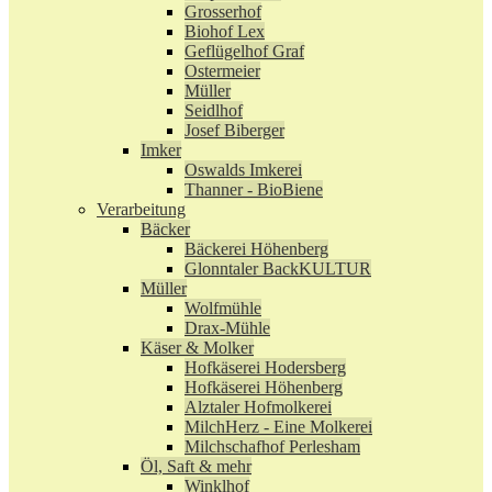
Grosserhof
Biohof Lex
Geflügelhof Graf
Ostermeier
Müller
Seidlhof
Josef Biberger
Imker
Oswalds Imkerei
Thanner - BioBiene
Verarbeitung
Bäcker
Bäckerei Höhenberg
Glonntaler BackKULTUR
Müller
Wolfmühle
Drax-Mühle
Käser & Molker
Hofkäserei Hodersberg
Hofkäserei Höhenberg
Alztaler Hofmolkerei
MilchHerz - Eine Molkerei
Milchschafhof Perlesham
Öl, Saft & mehr
Winklhof