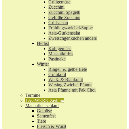
Grillgemüse
Zucchini
Zucchini Spagetti
Gefüllte Zucchini
Grillsaison
Frühlingszwiebel-Suppe
Asia-Gurkensalat
Zwetschgenkuchen anders
Herbst
Kohlgemüse
Muskatkürbis
Pastinake
Winter
Ringel- & gelbe Bete
Grünkohl
Weiß- & Blaukraut
Wirsing Zwiebel Pfanne
Asia Pfanne mit Pak Choi
Termine
TAGWERK-Zeitung
Mach dich schlau!
Gemüse
Samenfest
Tiere
Fleisch & Wurst