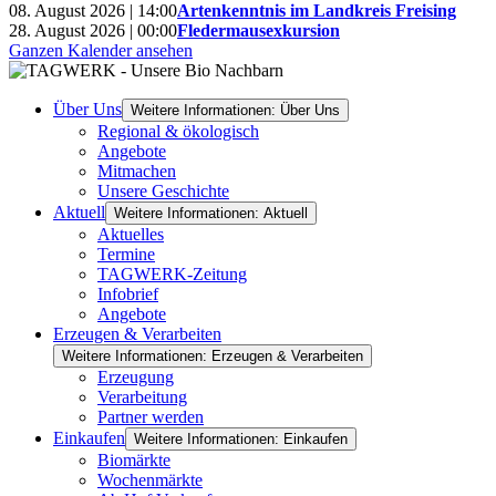
08. August 2026 | 14:00
Artenkenntnis im Landkreis Freising
28. August 2026 | 00:00
Fledermausexkursion
Ganzen Kalender ansehen
Über Uns
Weitere Informationen: Über Uns
Regional & ökologisch
Angebote
Mitmachen
Unsere Geschichte
Aktuell
Weitere Informationen: Aktuell
Aktuelles
Termine
TAGWERK-Zeitung
Infobrief
Angebote
Erzeugen & Verarbeiten
Weitere Informationen: Erzeugen & Verarbeiten
Erzeugung
Verarbeitung
Partner werden
Einkaufen
Weitere Informationen: Einkaufen
Biomärkte
Wochenmärkte