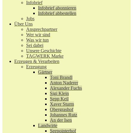
Infobrief
Infobrief abonnieren
Infobrief abbestellen
Jobs
Über Uns
Ansprechpartner
Wer wir sind
Was wir tun
Sei dabei
Unsere Geschichte
TAGWERK Marke
Erzeugen & Verarbeiten
Erzeugung
Gärtner
Toni Brandl
Anton Naderer
Alexander Fuchs
Sigi Klein
Sepp Keil
Xaver Sturm
Obergrashof
Johannes Rutz
An der Isen
Landwirte
Seepointerhof