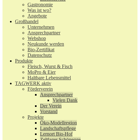
Gastronomie
Was ist wo?
Angebote
Großhandel
Unternehmen
Ansprechpartner
Webshop
Neukunde werden
Bio-Zertifikat
Datenschutz
Produkte
Fleisch, Wurst & Fisch
MoPro & Eier
Haltbare Lebensmittel
TAGWERK aktiv
Förderverein
Ansprechpartner
Vielen Dank
Der Verein
Vorstand
Projekte
Öko-Modellregion
Landschaftspflege
Lernort Bio-Hof
Zeltlager Schönegge