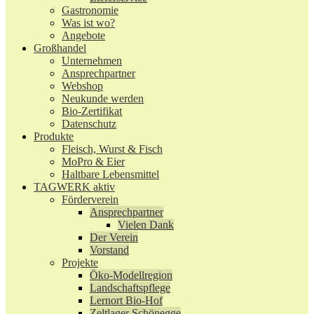
Gastronomie
Was ist wo?
Angebote
Großhandel
Unternehmen
Ansprechpartner
Webshop
Neukunde werden
Bio-Zertifikat
Datenschutz
Produkte
Fleisch, Wurst & Fisch
MoPro & Eier
Haltbare Lebensmittel
TAGWERK aktiv
Förderverein
Ansprechpartner
Vielen Dank
Der Verein
Vorstand
Projekte
Öko-Modellregion
Landschaftspflege
Lernort Bio-Hof
Zeltlager Schönegge