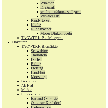
Wimmer
Kreitmair
senfmanufaktur-ostallgaeu
Vilstaler Öle
Ready-to-eat
Köche
Nudelmacher
Moser Dinkelnudeln
TAGWERK Bio Metzgerei
Einkaufen
TAGWERK Biomärkte
Schwabing
Traunstein
Dorfen
Erding
Freising
Landshut
Moosburg
Biomärkte
Ab Hof
Märkte
Lieferservice
Isarland Ökokiste
Ökokiste Kirchdorf
Lieferservice