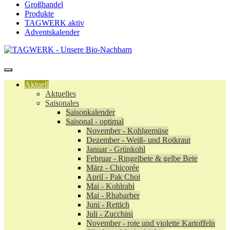
Großhandel
Produkte
TAGWERK aktiv
Adventskalender
Aktuell
Aktuelles
Saisonales
Saisonkalender
Saisonal - optimal
November - Kohlgemüse
Dezember - Weiß- und Rotkraut
Januar - Grünkohl
Februar - Ringelbete & gelbe Bete
März - Chicorée
April - Pak Choi
Mai - Kohlrabi
Mai - Rhabarber
Juni - Rettich
Juli - Zucchini
November - rote und violette Kartoffeln