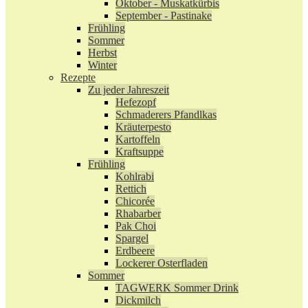
Oktober - Muskatkürbis
September - Pastinake
Frühling
Sommer
Herbst
Winter
Rezepte
Zu jeder Jahreszeit
Hefezopf
Schmaderers Pfandlkas
Kräuterpesto
Kartoffeln
Kraftsuppe
Frühling
Kohlrabi
Rettich
Chicorée
Rhabarber
Pak Choi
Spargel
Erdbeere
Lockerer Osterfladen
Sommer
TAGWERK Sommer Drink
Dickmilch