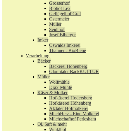
Grosserhof
Biohof Lex
Geflügelhof Graf
Ostermeier
Müller
Seidlhof
Josef Biberger
Imker
Oswalds Imkerei
Thanner - BioBiene
Verarbeitung
Bäcker
Bäckerei Höhenberg
Glonntaler BackKULTUR
Müller
Wolfmühle
Drax-Mühle
Käser & Molker
Hofkäserei Hodersberg
Hofkäserei Höhenberg
Alztaler Hofmolkerei
MilchHerz - Eine Molkerei
Milchschafhof Perlesham
Öl, Saft & mehr
Winklhof