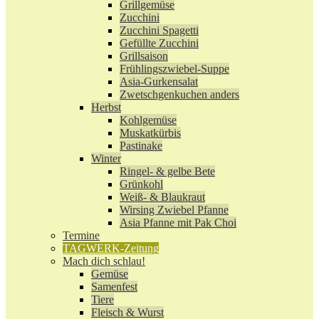
Grillgemüse
Zucchini
Zucchini Spagetti
Gefüllte Zucchini
Grillsaison
Frühlingszwiebel-Suppe
Asia-Gurkensalat
Zwetschgenkuchen anders
Herbst
Kohlgemüse
Muskatkürbis
Pastinake
Winter
Ringel- & gelbe Bete
Grünkohl
Weiß- & Blaukraut
Wirsing Zwiebel Pfanne
Asia Pfanne mit Pak Choi
Termine
TAGWERK-Zeitung
Mach dich schlau!
Gemüse
Samenfest
Tiere
Fleisch & Wurst