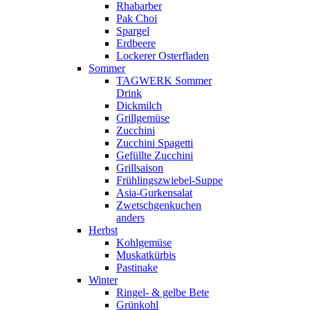
Rhabarber
Pak Choi
Spargel
Erdbeere
Lockerer Osterfladen
Sommer
TAGWERK Sommer
Drink
Dickmilch
Grillgemüse
Zucchini
Zucchini Spagetti
Gefüllte Zucchini
Grillsaison
Frühlingszwiebel-Suppe
Asia-Gurkensalat
Zwetschgenkuchen
anders
Herbst
Kohlgemüse
Muskatkürbis
Pastinake
Winter
Ringel- & gelbe Bete
Grünkohl