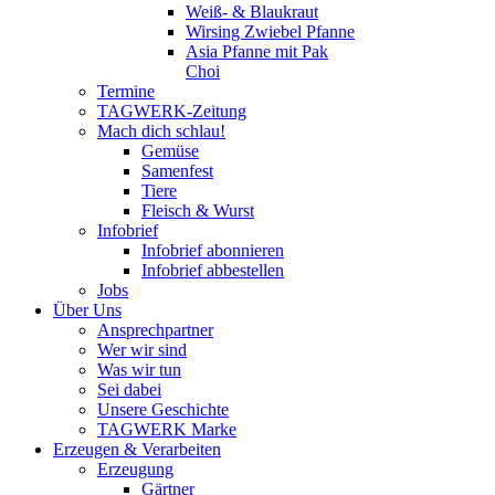
Weiß- & Blaukraut
Wirsing Zwiebel Pfanne
Asia Pfanne mit Pak
Choi
Termine
TAGWERK-Zeitung
Mach dich schlau!
Gemüse
Samenfest
Tiere
Fleisch & Wurst
Infobrief
Infobrief abonnieren
Infobrief abbestellen
Jobs
Über Uns
Ansprechpartner
Wer wir sind
Was wir tun
Sei dabei
Unsere Geschichte
TAGWERK Marke
Erzeugen & Verarbeiten
Erzeugung
Gärtner