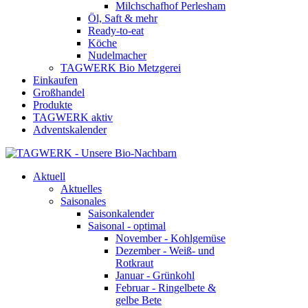
Milchschafhof Perlesham
Öl, Saft & mehr
Ready-to-eat
Köche
Nudelmacher
TAGWERK Bio Metzgerei
Einkaufen
Großhandel
Produkte
TAGWERK aktiv
Adventskalender
Aktuell
Aktuelles
Saisonales
Saisonkalender
Saisonal - optimal
November - Kohlgemüse
Dezember - Weiß- und
Rotkraut
Januar - Grünkohl
Februar - Ringelbete &
gelbe Bete