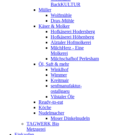
BackKULTUR
Müller
Wolfmühle
Drax-Mühle
Käser & Molker
Hofkäserei Hodersberg
Hofkäserei Höhenberg
Alztaler Hofmolkerei
MilchHerz - Eine
Molkerei
Milchschafhof Perlesham
Öl, Saft & mehr
Winklhof
Wimmer
Kreitmair
senfmanufaktur-
ostallgaeu
Vilstaler Öle
Ready-to-eat
Köche
Nudelmacher
Moser Dinkelnudeln
TAGWERK Bio
Metzgerei
Einkaufen