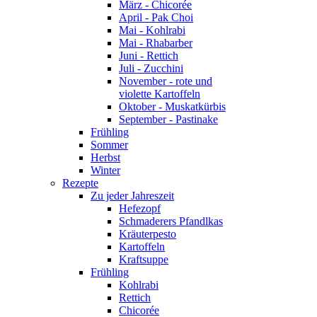
März - Chicorée
April - Pak Choi
Mai - Kohlrabi
Mai - Rhabarber
Juni - Rettich
Juli - Zucchini
November - rote und
violette Kartoffeln
Oktober - Muskatkürbis
September - Pastinake
Frühling
Sommer
Herbst
Winter
Rezepte
Zu jeder Jahreszeit
Hefezopf
Schmaderers Pfandlkas
Kräuterpesto
Kartoffeln
Kraftsuppe
Frühling
Kohlrabi
Rettich
Chicorée