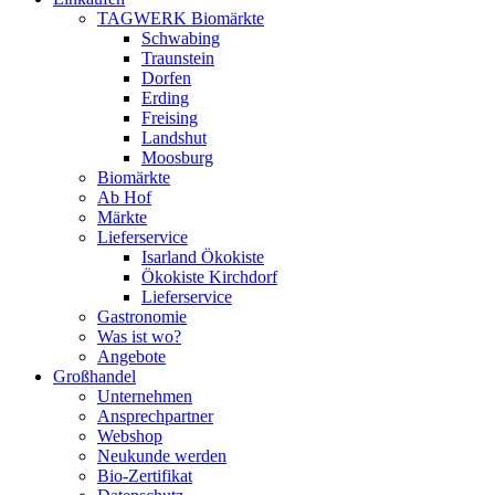
TAGWERK Biomärkte
Schwabing
Traunstein
Dorfen
Erding
Freising
Landshut
Moosburg
Biomärkte
Ab Hof
Märkte
Lieferservice
Isarland Ökokiste
Ökokiste Kirchdorf
Lieferservice
Gastronomie
Was ist wo?
Angebote
Großhandel
Unternehmen
Ansprechpartner
Webshop
Neukunde werden
Bio-Zertifikat