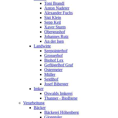
Toni Brandl
Anton Naderer
Alexander Fuchs
Sigi Klein
Sepp Keil
Xaver Sturm
Obergrashof
Johannes Rutz
An der Isen
Landwirte
Seepointerhof
Grosserhof
Biohof Lex
Geflügelhof Graf
Ostermeier
Müller
Seidlhof
Josef Biberger
Imker
Oswalds Imkerei
Thanner - BioBiene
Verarbeitung
Bäcker
Bäckerei Höhenberg
Glonntaler