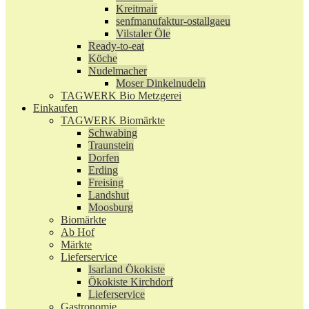
Kreitmair
senfmanufaktur-ostallgaeu
Vilstaler Öle
Ready-to-eat
Köche
Nudelmacher
Moser Dinkelnudeln
TAGWERK Bio Metzgerei
Einkaufen
TAGWERK Biomärkte
Schwabing
Traunstein
Dorfen
Erding
Freising
Landshut
Moosburg
Biomärkte
Ab Hof
Märkte
Lieferservice
Isarland Ökokiste
Ökokiste Kirchdorf
Lieferservice
Gastronomie