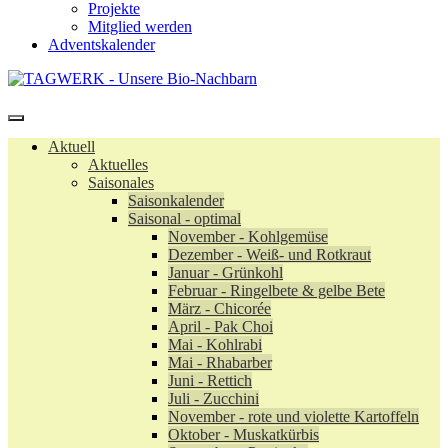
Projekte
Mitglied werden
Adventskalender
Aktuell
Aktuelles
Saisonales
Saisonkalender
Saisonal - optimal
November - Kohlgemüse
Dezember - Weiß- und Rotkraut
Januar - Grünkohl
Februar - Ringelbete & gelbe Bete
März - Chicorée
April - Pak Choi
Mai - Kohlrabi
Mai - Rhabarber
Juni - Rettich
Juli - Zucchini
November - rote und violette Kartoffeln
Oktober - Muskatkürbis