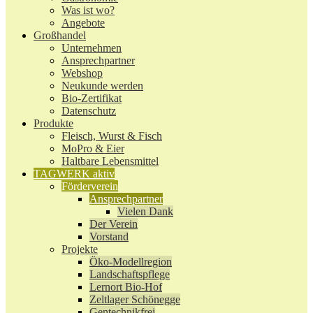
Was ist wo?
Angebote
Großhandel
Unternehmen
Ansprechpartner
Webshop
Neukunde werden
Bio-Zertifikat
Datenschutz
Produkte
Fleisch, Wurst & Fisch
MoPro & Eier
Haltbare Lebensmittel
TAGWERK aktiv
Förderverein
Ansprechpartner
Vielen Dank
Der Verein
Vorstand
Projekte
Öko-Modellregion
Landschaftspflege
Lernort Bio-Hof
Zeltlager Schönegge
Gentechnikfrei