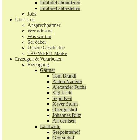
Infobrief abonnieren
Infobrief abbestellen
Jobs
Über Uns
Ansprechpartner
Wer wir sind
Was wir tun
Sei dabei
Unsere Geschichte
TAGWERK Marke
Erzeugen & Verarbeiten
Erzeugung
Gärtner
Toni Brandl
Anton Naderer
Alexander Fuchs
Sigi Klein
Sepp Keil
Xaver Sturm
Obergrashof
Johannes Rutz
An der Isen
Landwirte
Seepointerhof
Grosserhof