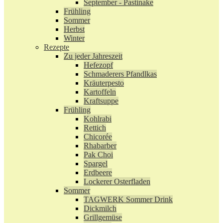
September - Pastinake
Frühling
Sommer
Herbst
Winter
Rezepte
Zu jeder Jahreszeit
Hefezopf
Schmaderers Pfandlkas
Kräuterpesto
Kartoffeln
Kraftsuppe
Frühling
Kohlrabi
Rettich
Chicorée
Rhabarber
Pak Choi
Spargel
Erdbeere
Lockerer Osterfladen
Sommer
TAGWERK Sommer Drink
Dickmilch
Grillgemüse