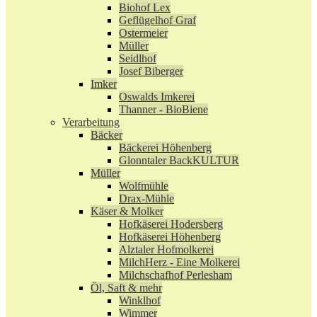
Biohof Lex
Geflügelhof Graf
Ostermeier
Müller
Seidlhof
Josef Biberger
Imker
Oswalds Imkerei
Thanner - BioBiene
Verarbeitung
Bäcker
Bäckerei Höhenberg
Glonntaler BackKULTUR
Müller
Wolfmühle
Drax-Mühle
Käser & Molker
Hofkäserei Hodersberg
Hofkäserei Höhenberg
Alztaler Hofmolkerei
MilchHerz - Eine Molkerei
Milchschafhof Perlesham
Öl, Saft & mehr
Winklhof
Wimmer