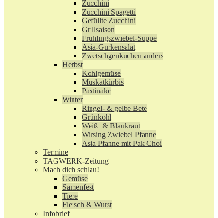
Zucchini
Zucchini Spagetti
Gefüllte Zucchini
Grillsaison
Frühlingszwiebel-Suppe
Asia-Gurkensalat
Zwetschgenkuchen anders
Herbst
Kohlgemüse
Muskatkürbis
Pastinake
Winter
Ringel- & gelbe Bete
Grünkohl
Weiß- & Blaukraut
Wirsing Zwiebel Pfanne
Asia Pfanne mit Pak Choi
Termine
TAGWERK-Zeitung
Mach dich schlau!
Gemüse
Samenfest
Tiere
Fleisch & Wurst
Infobrief