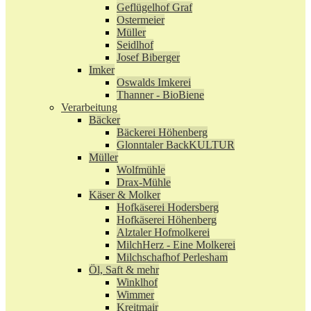
Geflügelhof Graf
Ostermeier
Müller
Seidlhof
Josef Biberger
Imker
Oswalds Imkerei
Thanner - BioBiene
Verarbeitung
Bäcker
Bäckerei Höhenberg
Glonntaler BackKULTUR
Müller
Wolfmühle
Drax-Mühle
Käser & Molker
Hofkäserei Hodersberg
Hofkäserei Höhenberg
Alztaler Hofmolkerei
MilchHerz - Eine Molkerei
Milchschafhof Perlesham
Öl, Saft & mehr
Winklhof
Wimmer
Kreitmair