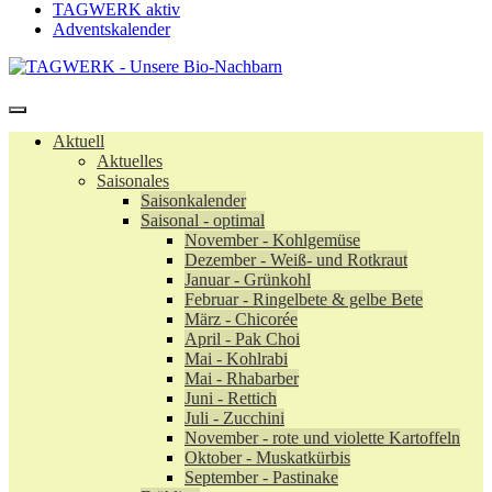
TAGWERK aktiv
Adventskalender
Aktuell
Aktuelles
Saisonales
Saisonkalender
Saisonal - optimal
November - Kohlgemüse
Dezember - Weiß- und Rotkraut
Januar - Grünkohl
Februar - Ringelbete & gelbe Bete
März - Chicorée
April - Pak Choi
Mai - Kohlrabi
Mai - Rhabarber
Juni - Rettich
Juli - Zucchini
November - rote und violette Kartoffeln
Oktober - Muskatkürbis
September - Pastinake