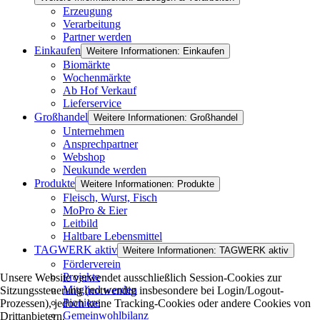
Erzeugung
Verarbeitung
Partner werden
Einkaufen
Weitere Informationen: Einkaufen
Biomärkte
Wochenmärkte
Ab Hof Verkauf
Lieferservice
Großhandel
Weitere Informationen: Großhandel
Unternehmen
Ansprechpartner
Webshop
Neukunde werden
Produkte
Weitere Informationen: Produkte
Fleisch, Wurst, Fisch
MoPro & Eier
Leitbild
Haltbare Lebensmittel
TAGWERK aktiv
Weitere Informationen: TAGWERK aktiv
Förderverein
Projekte
Unsere Website verwendet ausschließlich Session-Cookies zur
Mitglied werden
Sitzungssteuerung (notwendig insbesondere bei Login/Logout-
Pioniere
Prozessen), jedoch keine Tracking-Cookies oder andere Cookies von
Gemeinwohlbilanz
Drittanbietern.