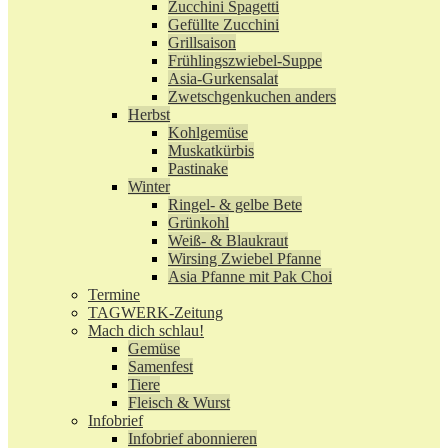
Zucchini Spagetti
Gefüllte Zucchini
Grillsaison
Frühlingszwiebel-Suppe
Asia-Gurkensalat
Zwetschgenkuchen anders
Herbst
Kohlgemüse
Muskatkürbis
Pastinake
Winter
Ringel- & gelbe Bete
Grünkohl
Weiß- & Blaukraut
Wirsing Zwiebel Pfanne
Asia Pfanne mit Pak Choi
Termine
TAGWERK-Zeitung
Mach dich schlau!
Gemüse
Samenfest
Tiere
Fleisch & Wurst
Infobrief
Infobrief abonnieren