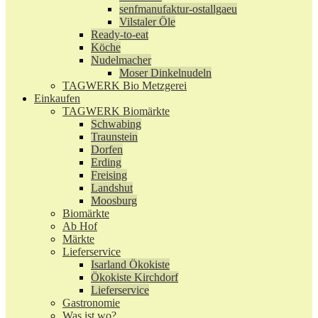
senfmanufaktur-ostallgaeu
Vilstaler Öle
Ready-to-eat
Köche
Nudelmacher
Moser Dinkelnudeln
TAGWERK Bio Metzgerei
Einkaufen
TAGWERK Biomärkte
Schwabing
Traunstein
Dorfen
Erding
Freising
Landshut
Moosburg
Biomärkte
Ab Hof
Märkte
Lieferservice
Isarland Ökokiste
Ökokiste Kirchdorf
Lieferservice
Gastronomie
Was ist wo?