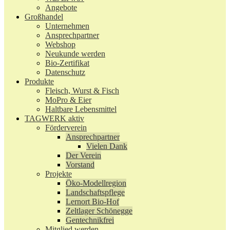
Angebote
Großhandel
Unternehmen
Ansprechpartner
Webshop
Neukunde werden
Bio-Zertifikat
Datenschutz
Produkte
Fleisch, Wurst & Fisch
MoPro & Eier
Haltbare Lebensmittel
TAGWERK aktiv
Förderverein
Ansprechpartner
Vielen Dank
Der Verein
Vorstand
Projekte
Öko-Modellregion
Landschaftspflege
Lernort Bio-Hof
Zeltlager Schönegge
Gentechnikfrei
Mitglied werden