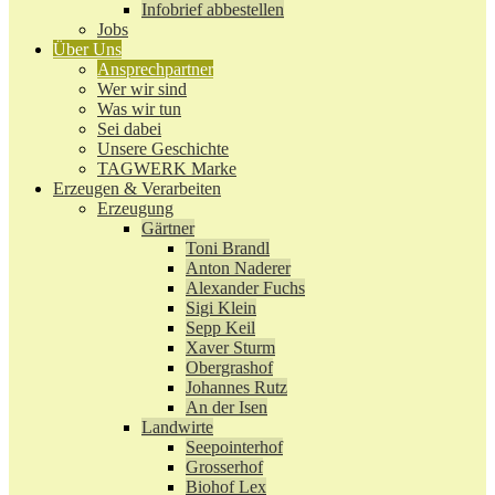
Infobrief abbestellen
Jobs
Über Uns
Ansprechpartner
Wer wir sind
Was wir tun
Sei dabei
Unsere Geschichte
TAGWERK Marke
Erzeugen & Verarbeiten
Erzeugung
Gärtner
Toni Brandl
Anton Naderer
Alexander Fuchs
Sigi Klein
Sepp Keil
Xaver Sturm
Obergrashof
Johannes Rutz
An der Isen
Landwirte
Seepointerhof
Grosserhof
Biohof Lex