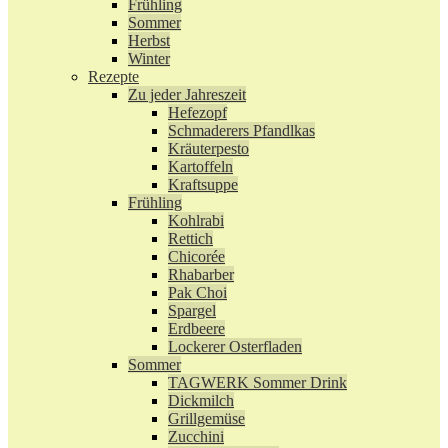
Frühling
Sommer
Herbst
Winter
Rezepte
Zu jeder Jahreszeit
Hefezopf
Schmaderers Pfandlkas
Kräuterpesto
Kartoffeln
Kraftsuppe
Frühling
Kohlrabi
Rettich
Chicorée
Rhabarber
Pak Choi
Spargel
Erdbeere
Lockerer Osterfladen
Sommer
TAGWERK Sommer Drink
Dickmilch
Grillgemüse
Zucchini