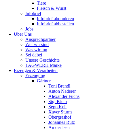
Tiere
Fleisch & Wurst
Infobrief
Infobrief abonnieren
Infobrief abbestellen
Jobs
Über Uns
Ansprechpartner
Wer wir sind
Was wir tun
Sei dabei
Unsere Geschichte
TAGWERK Marke
Erzeugen & Verarbeiten
Erzeugung
Gärtner
Toni Brandl
Anton Naderer
Alexander Fuchs
Sigi Klein
Sepp Keil
Xaver Sturm
Obergrashof
Johannes Rutz
An der Isen