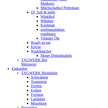
Molkerei
Milchschafhof Perlesham
Öl, Saft & mehr
Winklhof
Wimmer
Kreitmair
senfmanufaktur-
ostallgaeu
Vilstaler Öle
Ready-to-eat
Köche
Nudelmacher
Moser Dinkelnudeln
TAGWERK Bio
Metzgerei
Einkaufen
TAGWERK Biomärkte
Schwabing
Traunstein
Dorfen
Erding
Freising
Landshut
Moosburg
Biomärkte