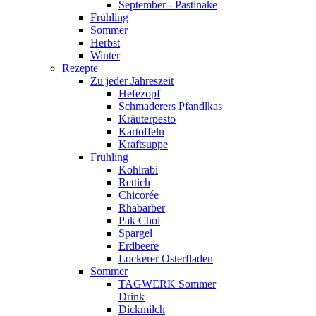
September - Pastinake
Frühling
Sommer
Herbst
Winter
Rezepte
Zu jeder Jahreszeit
Hefezopf
Schmaderers Pfandlkas
Kräuterpesto
Kartoffeln
Kraftsuppe
Frühling
Kohlrabi
Rettich
Chicorée
Rhabarber
Pak Choi
Spargel
Erdbeere
Lockerer Osterfladen
Sommer
TAGWERK Sommer
Drink
Dickmilch