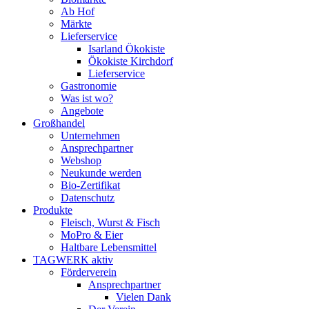
Ab Hof
Märkte
Lieferservice
Isarland Ökokiste
Ökokiste Kirchdorf
Lieferservice
Gastronomie
Was ist wo?
Angebote
Großhandel
Unternehmen
Ansprechpartner
Webshop
Neukunde werden
Bio-Zertifikat
Datenschutz
Produkte
Fleisch, Wurst & Fisch
MoPro & Eier
Haltbare Lebensmittel
TAGWERK aktiv
Förderverein
Ansprechpartner
Vielen Dank