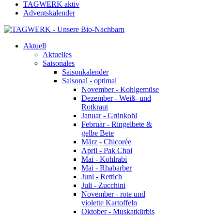
TAGWERK aktiv
Adventskalender
Aktuell
Aktuelles
Saisonales
Saisonkalender
Saisonal - optimal
November - Kohlgemüse
Dezember - Weiß- und
Rotkraut
Januar - Grünkohl
Februar - Ringelbete &
gelbe Bete
März - Chicorée
April - Pak Choi
Mai - Kohlrabi
Mai - Rhabarber
Juni - Rettich
Juli - Zucchini
November - rote und
violette Kartoffeln
Oktober - Muskatkürbis