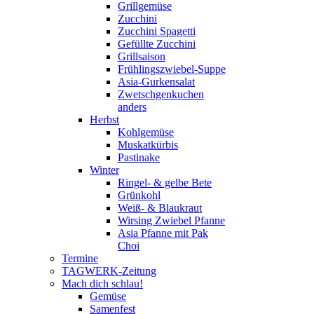
Grillgemüse
Zucchini
Zucchini Spagetti
Gefüllte Zucchini
Grillsaison
Frühlingszwiebel-Suppe
Asia-Gurkensalat
Zwetschgenkuchen
anders
Herbst
Kohlgemüse
Muskatkürbis
Pastinake
Winter
Ringel- & gelbe Bete
Grünkohl
Weiß- & Blaukraut
Wirsing Zwiebel Pfanne
Asia Pfanne mit Pak
Choi
Termine
TAGWERK-Zeitung
Mach dich schlau!
Gemüse
Samenfest