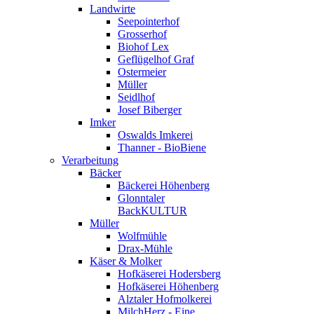
Landwirte
Seepointerhof
Grosserhof
Biohof Lex
Geflügelhof Graf
Ostermeier
Müller
Seidlhof
Josef Biberger
Imker
Oswalds Imkerei
Thanner - BioBiene
Verarbeitung
Bäcker
Bäckerei Höhenberg
Glonntaler
BackKULTUR
Müller
Wolfmühle
Drax-Mühle
Käser & Molker
Hofkäserei Hodersberg
Hofkäserei Höhenberg
Alztaler Hofmolkerei
MilchHerz - Eine