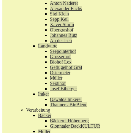
Anton Naderer
Alexander Fuchs
Sigi Klein
Sepp Keil
Xaver Sturm
Obergrashof
Johannes Rutz
An der Isen
Landwirte
Seepointerhof
Grosserhof
Biohof Lex
Geflügelhof Graf
Ostermeier
Müller
Seidlhof
Josef Biberger
Imker
Oswalds Imkerei
Thanner - BioBiene
Verarbeitung
Bäcker
Bäckerei Höhenberg
Glonntaler BackKULTUR
Müller