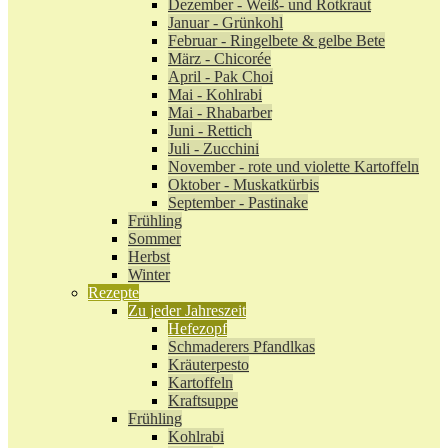
Dezember - Weiß- und Rotkraut
Januar - Grünkohl
Februar - Ringelbete & gelbe Bete
März - Chicorée
April - Pak Choi
Mai - Kohlrabi
Mai - Rhabarber
Juni - Rettich
Juli - Zucchini
November - rote und violette Kartoffeln
Oktober - Muskatkürbis
September - Pastinake
Frühling
Sommer
Herbst
Winter
Rezepte
Zu jeder Jahreszeit
Hefezopf
Schmaderers Pfandlkas
Kräuterpesto
Kartoffeln
Kraftsuppe
Frühling
Kohlrabi