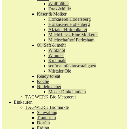
Wolfmühle
Drax-Mühle
Käser & Molker
Hofkäserei Hodersberg
Hofkäserei Höhenberg
Alztaler Hofmolkerei
MilchHerz - Eine Molkerei
Milchschafhof Perlesham
Öl, Saft & mehr
Winklhof
Wimmer
Kreitmair
senfmanufaktur-ostallgaeu
Vilstaler Öle
Ready-to-eat
Köche
Nudelmacher
Moser Dinkelnudeln
TAGWERK Bio Metzgerei
Einkaufen
TAGWERK Biomärkte
Schwabing
Traunstein
Dorfen
Erding