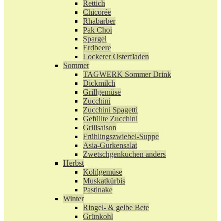
Rettich
Chicorée
Rhabarber
Pak Choi
Spargel
Erdbeere
Lockerer Osterfladen
Sommer
TAGWERK Sommer Drink
Dickmilch
Grillgemüse
Zucchini
Zucchini Spagetti
Gefüllte Zucchini
Grillsaison
Frühlingszwiebel-Suppe
Asia-Gurkensalat
Zwetschgenkuchen anders
Herbst
Kohlgemüse
Muskatkürbis
Pastinake
Winter
Ringel- & gelbe Bete
Grünkohl