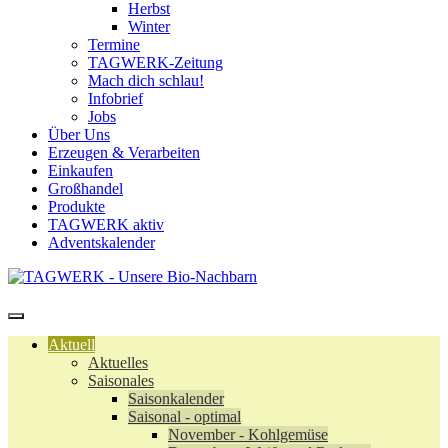
Herbst
Winter
Termine
TAGWERK-Zeitung
Mach dich schlau!
Infobrief
Jobs
Über Uns
Erzeugen & Verarbeiten
Einkaufen
Großhandel
Produkte
TAGWERK aktiv
Adventskalender
Aktuell
Aktuelles
Saisonales
Saisonkalender
Saisonal - optimal
November - Kohlgemüse