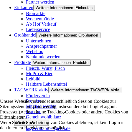
Partner werden
Einkaufen
Weitere Informationen: Einkaufen
Biomärkte
Wochenmärkte
Ab Hof Verkauf
Lieferservice
Großhandel
Weitere Informationen: Großhandel
Unternehmen
Ansprechpartner
Webshop
Neukunde werden
Produkte
Weitere Informationen: Produkte
Fleisch, Wurst, Fisch
MoPro & Eier
Leitbild
Haltbare Lebensmittel
TAGWERK aktiv
Weitere Informationen: TAGWERK aktiv
Förderverein
Projekte
Unsere Website verwendet ausschließlich Session-Cookies zur
Mitglied werden
Sitzungssteuerung (notwendig insbesondere bei Login/Logout-
Pioniere
Prozessen), jedoch keine Tracking-Cookies oder andere Cookies von
Gemeinwohlbilanz
Drittanbietern.
Wenn Sie die Speicherung von Cookies ablehnen, ist kein Login in
Weitere Websites
den internen Bereich mehr möglich.
tagwerkbiometzgerei.de