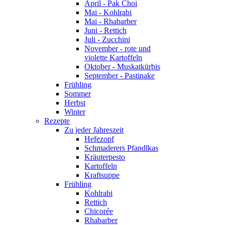
April - Pak Choi
Mai - Kohlrabi
Mai - Rhabarber
Juni - Rettich
Juli - Zucchini
November - rote und
violette Kartoffeln
Oktober - Muskatkürbis
September - Pastinake
Frühling
Sommer
Herbst
Winter
Rezepte
Zu jeder Jahreszeit
Hefezopf
Schmaderers Pfandlkas
Kräuterpesto
Kartoffeln
Kraftsuppe
Frühling
Kohlrabi
Rettich
Chicorée
Rhabarber