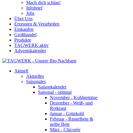
Mach dich schlau!
Infobrief
Jobs
Über Uns
Erzeugen & Verarbeiten
Einkaufen
Großhandel
Produkte
TAGWERK aktiv
Adventskalender
Aktuell
Aktuelles
Saisonales
Saisonkalender
Saisonal - optimal
November - Kohlgemüse
Dezember - Weiß- und
Rotkraut
Januar - Grünkohl
Februar - Ringelbete &
gelbe Bete
März - Chicorée