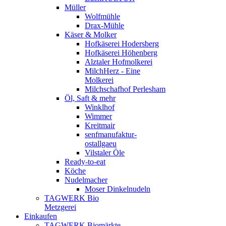
Müller
Wolfmühle
Drax-Mühle
Käser & Molker
Hofkäserei Hodersberg
Hofkäserei Höhenberg
Alztaler Hofmolkerei
MilchHerz - Eine
Molkerei
Milchschafhof Perlesham
Öl, Saft & mehr
Winklhof
Wimmer
Kreitmair
senfmanufaktur-
ostallgaeu
Vilstaler Öle
Ready-to-eat
Köche
Nudelmacher
Moser Dinkelnudeln
TAGWERK Bio
Metzgerei
Einkaufen
TAGWERK Biomärkte