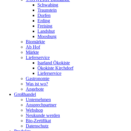
Schwabing
Traunstein
Dorfen
Erding
Freising
Landshut
Moosburg
Biomärkte
Ab Hof
Märkte
Lieferservice
Isarland Ökokiste
Ökokiste Kirchdorf
Lieferservice
Gastronomie
Was ist wo?
Angebote
Großhandel
Unternehmen
Ansprechpartner
Webshop
Neukunde werden
Bio-Zertifikat
Datenschutz