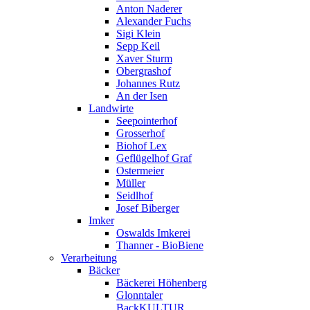
Anton Naderer
Alexander Fuchs
Sigi Klein
Sepp Keil
Xaver Sturm
Obergrashof
Johannes Rutz
An der Isen
Landwirte
Seepointerhof
Grosserhof
Biohof Lex
Geflügelhof Graf
Ostermeier
Müller
Seidlhof
Josef Biberger
Imker
Oswalds Imkerei
Thanner - BioBiene
Verarbeitung
Bäcker
Bäckerei Höhenberg
Glonntaler
BackKULTUR