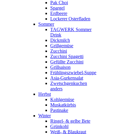
Pak Choi
Spargel
Erdbeere
Lockerer Osterfladen
Sommer
TAGWERK Sommer
Drink
Dickmilch
Grillgemüse
Zucchini
Zucchini Spagetti
Gefüllte Zucchini
Grillsaison
Frühlingszwiebel-Suppe
Asia-Gurkensalat
Zwetschgenkuchen
anders
Herbst
Kohlgemüse
Muskatkürbis
Pastinake
Winter
Ringel- & gelbe Bete
Grünkohl
Weiß- & Blaukraut