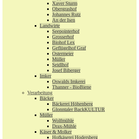
Xaver Sturm
Obergrashof
Johannes Rutz
An der Isen
Landwirte
Seepointerhof
Grosserhof
Biohof Lex
Geflügelhof Graf
Ostermeier
Müller
Seidlhof
Josef Biberger
Imker
Oswalds Imkerei
Thanner - BioBiene
Verarbeitung
Bäcker
Bäckerei Höhenberg
Glonntaler BackKULTUR
Müller
Wolfmühle
Drax-Mühle
Käser & Molker
Hofkäserei Hodersberg