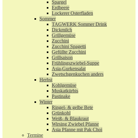
Spargel
Erdbeere
Lockerer Osterfladen
Sommer
TAGWERK Sommer Drink
Dickmilch
Grillgemüse
Zucchini
Zucchini Spagetti
Gefüllte Zucchini
Grillsaison
Frühlingszwiebel-Suppe
Asia-Gurkensalat
Zwetschgenkuchen anders
Herbst
Kohlgemüse
Muskatkürbis
Pastinake
Winter
Ringel- & gelbe Bete
Grünkohl
Weiß- & Blaukraut
Wirsing Zwiebel Pfanne
Asia Pfanne mit Pak Choi
Termine