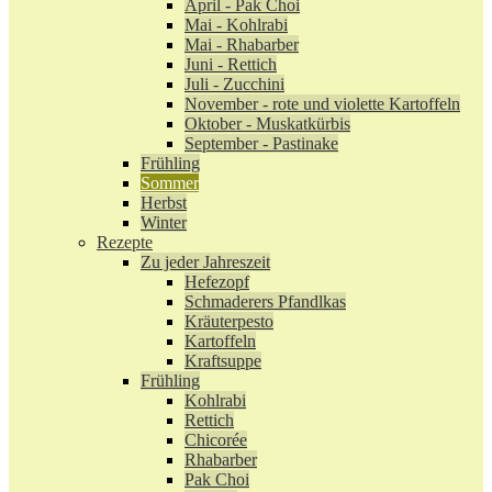
April - Pak Choi
Mai - Kohlrabi
Mai - Rhabarber
Juni - Rettich
Juli - Zucchini
November - rote und violette Kartoffeln
Oktober - Muskatkürbis
September - Pastinake
Frühling
Sommer
Herbst
Winter
Rezepte
Zu jeder Jahreszeit
Hefezopf
Schmaderers Pfandlkas
Kräuterpesto
Kartoffeln
Kraftsuppe
Frühling
Kohlrabi
Rettich
Chicorée
Rhabarber
Pak Choi