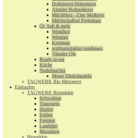
Hofkäserei Höhenberg
Alztaler Hofmolkerei
MilchHerz - Eine Molkerei
Milchschafhof Perlesham
Öl, Saft & mehr
Winklhof
Wimmer
Kreitmair
senfmanufaktur-ostallgaeu
Vilstaler Öle
Ready-to-eat
Köche
Nudelmacher
Moser Dinkelnudeln
TAGWERK Bio Metzgerei
Einkaufen
TAGWERK Biomärkte
Schwabing
Traunstein
Dorfen
Erding
Freising
Landshut
Moosburg
Biomärkte