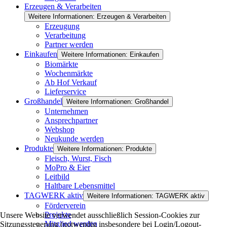
Erzeugen & Verarbeiten
Weitere Informationen: Erzeugen & Verarbeiten
Erzeugung
Verarbeitung
Partner werden
Einkaufen
Weitere Informationen: Einkaufen
Biomärkte
Wochenmärkte
Ab Hof Verkauf
Lieferservice
Großhandel
Weitere Informationen: Großhandel
Unternehmen
Ansprechpartner
Webshop
Neukunde werden
Produkte
Weitere Informationen: Produkte
Fleisch, Wurst, Fisch
MoPro & Eier
Leitbild
Haltbare Lebensmittel
TAGWERK aktiv
Weitere Informationen: TAGWERK aktiv
Förderverein
Projekte
Unsere Website verwendet ausschließlich Session-Cookies zur
Mitglied werden
Sitzungssteuerung (notwendig insbesondere bei Login/Logout-