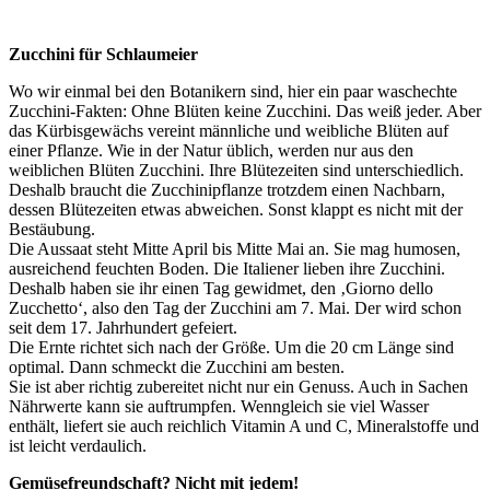
Zucchini für Schlaumeier
Wo wir einmal bei den Botanikern sind, hier ein paar waschechte
Zucchini-Fakten: Ohne Blüten keine Zucchini. Das weiß jeder. Aber
das Kürbisgewächs vereint männliche und weibliche Blüten auf
einer Pflanze. Wie in der Natur üblich, werden nur aus den
weiblichen Blüten Zucchini. Ihre Blütezeiten sind unterschiedlich.
Deshalb braucht die Zucchinipflanze trotzdem einen Nachbarn,
dessen Blütezeiten etwas abweichen. Sonst klappt es nicht mit der
Bestäubung.
Die Aussaat steht Mitte April bis Mitte Mai an. Sie mag humosen,
ausreichend feuchten Boden. Die Italiener lieben ihre Zucchini.
Deshalb haben sie ihr einen Tag gewidmet, den ‚Giorno dello
Zucchetto‘, also den Tag der Zucchini am 7. Mai. Der wird schon
seit dem 17. Jahrhundert gefeiert.
Die Ernte richtet sich nach der Größe. Um die 20 cm Länge sind
optimal. Dann schmeckt die Zucchini am besten.
Sie ist aber richtig zubereitet nicht nur ein Genuss. Auch in Sachen
Nährwerte kann sie auftrumpfen. Wenngleich sie viel Wasser
enthält, liefert sie auch reichlich Vitamin A und C, Mineralstoffe und
ist leicht verdaulich.
Gemüsefreundschaft? Nicht mit jedem!